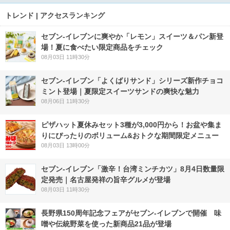
トレンド | アクセスランキング
セブン‐イレブンに爽やか「レモン」スイーツ＆パン新登
場！夏に食べたい限定商品をチェック
08月03日 11時30分
セブン‐イレブン「よくばりサンド」シリーズ新作チョコ
ミント登場｜夏限定スイーツサンドの爽快な魅力
08月06日 11時30分
ピザハット夏休みセット3種が3,000円から！お盆や集ま
りにぴったりのボリューム&おトクな期間限定メニュー
08月03日 13時00分
セブン-イレブン「激辛！台湾ミンチカツ」8月4日数量限
定発売｜名古屋発祥の旨辛グルメが登場
08月03日 11時30分
長野県150周年記念フェアがセブン-イレブンで開催 味
噌や伝統野菜を使った新商品21品が登場