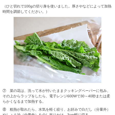
（ひと切れで100gの切り身を使いました。厚さやなどによって加熱
時間を調節してください。）
⑦ 菜の花は、洗って水が付いたままクッキングペーパーに包み、
その上からラップをしたら、電子レンジ600Wで30～40秒または柔
らかくなるまで加熱する。
⑧ 粗熱が取れたら、水気を軽く絞り、お好みで白だし（分量外）
やしょう油（分量外）を少し振りかけ、3cm幅に切る。