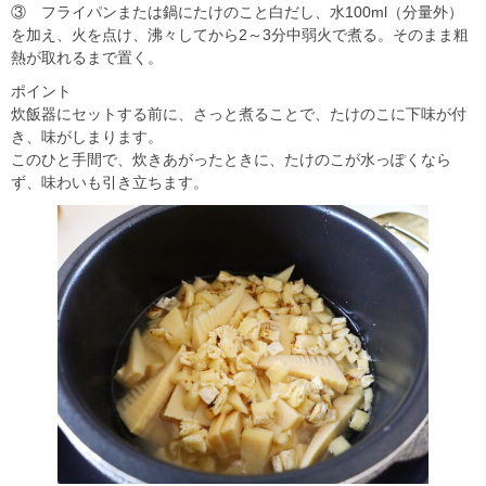
③ フライパンまたは鍋にたけのこと白だし、水100ml（分量外）
を加え、火を点け、沸々してから2～3分中弱火で煮る。そのまま粗
熱が取れるまで置く。
ポイント
炊飯器にセットする前に、さっと煮ることで、たけのこに下味が付
き、味がしまります。
このひと手間で、炊きあがったときに、たけのこが水っぽくなら
ず、味わいも引き立ちます。