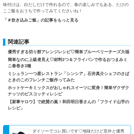
味付けは、白だしだけで作れるので、春の楽しみでもある、たけの
こご飯をおうちで作ってみてくださいね！
「＃炊き込みご飯」の記事をもっと見る
関連記事
優秀すぎる切り餅アレンジレシピ♡簡単ブルーベリーチーズ大福
簡単なのに上級者見え♡材料2つ＆フライパンで作るおつまみミ
ニ春巻き3種
ミシュラン一つ星レストラン「シンシア」石井真介シェフのさば
ときのこのフレンチご飯作ってみた
ホットケーキミックスがおしゃれスイーツに変身！簡単ザクザク
ナッツのビスコッティレシピ
【家事ヤロウ】で絶賛の嵐！和田明日香さんの「フライド山芋の
レシピ」
ダイソーでコレ買いです♡地味だけど意外と優秀