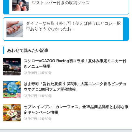
♡ストッパー付きの収納グッズ
ダイソーなら取り外し可！使えば使うほどコレ一択
♡ありそうでなかったお...
あわせて読みたい記事
スシロー×GAZOO Racing初コラボ！夏休み限定ミニカー付
きメニュー登場
08月08日 11時30分
はま寿司「旨ねた夏祭り 第3弾」大葉ニンニク香るビンチョ
ウマグロ100円フェア開催情報
08月07日 11時30分
セブン‐イレブン「カレーフェス」全15品商品詳細とお得な限
定キャンペーン情報
08月07日 11時30分