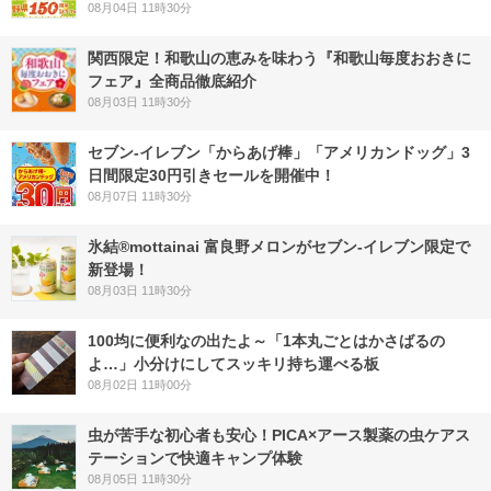
08月04日 11時30分
関西限定！和歌山の恵みを味わう『和歌山毎度おおきに
フェア』全商品徹底紹介
08月03日 11時30分
セブン‐イレブン「からあげ棒」「アメリカンドッグ」3
日間限定30円引きセールを開催中！
08月07日 11時30分
氷結®mottainai 富良野メロンがセブン‐イレブン限定で
新登場！
08月03日 11時30分
100均に便利なの出たよ～「1本丸ごとはかさばるの
よ…」小分けにしてスッキリ持ち運べる板
08月02日 11時00分
虫が苦手な初心者も安心！PICA×アース製薬の虫ケアス
テーションで快適キャンプ体験
08月05日 11時30分