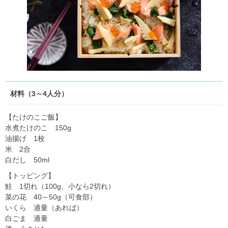
材料（3～4人分）
【たけのこご飯】
水煮たけのこ 150g
油揚げ 1枚
米 2合
白だし 50ml
【トッピング】
鮭 1切れ（100g、小なら2切れ）
菜の花 40～50g（可食部）
いくら 適量（あれば）
白ごま 適量