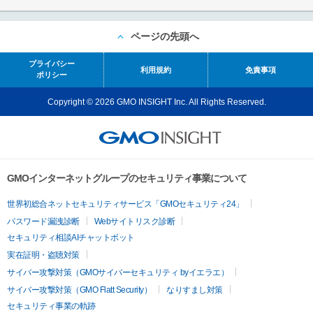
ページの先頭へ
プライバシー
利用規約
免責事項
ポリシー
Copyright © 2026 GMO INSIGHT Inc. All Rights Reserved.
GMOインターネットグループのセキュリティ事業について
世界初総合ネットセキュリティサービス「GMOセキュリティ24」
パスワード漏洩診断
Webサイトリスク診断
セキュリティ相談AIチャットボット
実在証明・盗聴対策
サイバー攻撃対策（GMOサイバーセキュリティ byイエラエ）
サイバー攻撃対策（GMO Flatt Security）
なりすまし対策
セキュリティ事業の軌跡