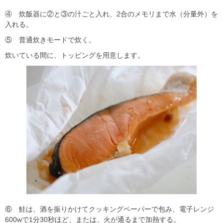
④ 炊飯器に②と③の汁ごと入れ、2合のメモリまで水（分量外）を
入れる。
⑤ 普通炊きモードで炊く。
炊いている間に、トッピングを用意します。
⑥ 鮭は、酒を振りかけてクッキングペーパーで包み、電子レンジ
600wで1分30秒ほど、または、火が通るまで加熱する。