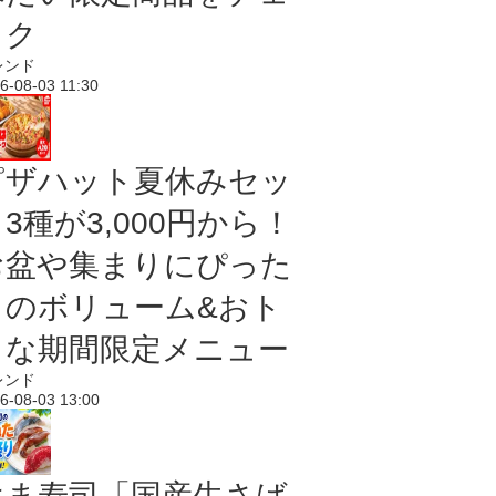
ック
レンド
6-08-03 11:30
ピザハット夏休みセッ
3種が3,000円から！
お盆や集まりにぴった
りのボリューム&おト
クな期間限定メニュー
レンド
6-08-03 13:00
はま寿司「国産生さば