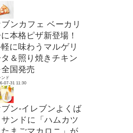
セブンカフェ ベーカリ
ーに本格ピザ新登場！
手軽に味わうマルゲリ
ータ＆照り焼きチキン
を全国発売
レンド
6-07-31 11:30
セブン‐イレブンよくば
りサンドに「ハムカツ
＆たまごマカロニ」が