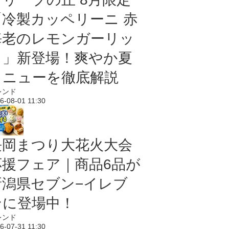
「冷製カッペリーニ 赤
海老のレモンガーリッ
ク」新登場！爽やか夏
メニューを徹底解説
レンド
6-08-01 11:30
長岡まつり大花火大会
応援フェア｜商品6品が
新潟県セブン−イレブ
ンに登場中！
レンド
6-07-31 11:30