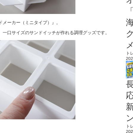
ドメーカー（ミニタイプ）』。
、一口サイズのサンドイッチが作れる調理グッズです。
ト
202
ト
。
202