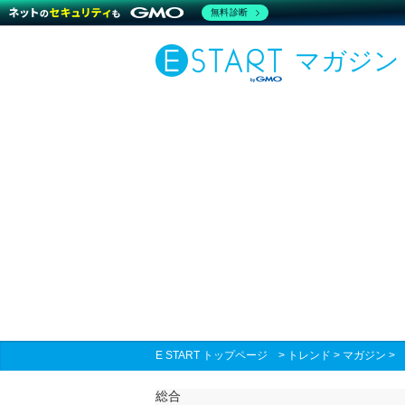
無料診断
マガジン
E START トップページ
>
トレンド
>
マガジン
総合