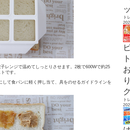
ト
202
ト
子レンジで温めてしっとりさせます。2枚で600Wで約25
ストです。
にして食パンに軽く押し当て、具をのせるガイドラインを
ト
202