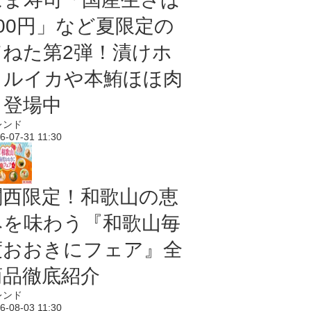
100円」など夏限定の
旨ねた第2弾！漬けホ
タルイカや本鮪ほほ肉
も登場中
レンド
6-07-31 11:30
関西限定！和歌山の恵
みを味わう『和歌山毎
度おおきにフェア』全
商品徹底紹介
レンド
6-08-03 11:30