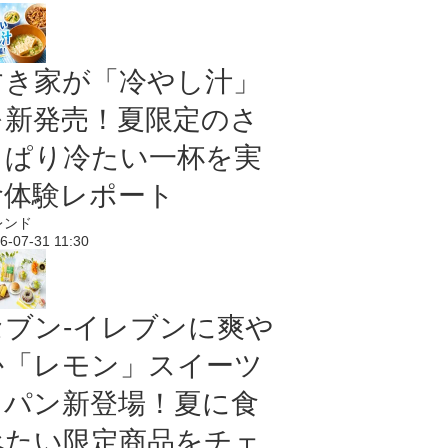
すき家が「冷やし汁」
を新発売！夏限定のさ
っぱり冷たい一杯を実
食体験レポート
レンド
6-07-31 11:30
セブン‐イレブンに爽や
か「レモン」スイーツ
＆パン新登場！夏に食
べたい限定商品をチェ