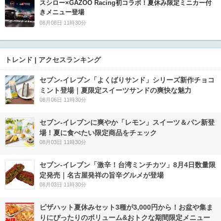
スシロー×GAZOO Racing初コラボ！夏休み限定ミニカー付
きメニュー登場
08月08日 11時30分
トレンド | アクセスランキング
セブン‐イレブン「よくばりサンド」シリーズ新作チョコ
ミント登場｜夏限定スイーツサンドの爽快な魅力
08月06日 11時30分
セブン‐イレブンに爽やか「レモン」スイーツ＆パン新登
場！夏に食べたい限定商品をチェック
08月03日 11時30分
セブン-イレブン「激辛！台湾ミンチカツ」8月4日数量限
定発売｜名古屋発祥の旨辛グルメが登場
08月03日 11時30分
ピザハット夏休みセット3種が3,000円から！お盆や集ま
りにぴったりのボリューム&おトクな期間限定メニュー