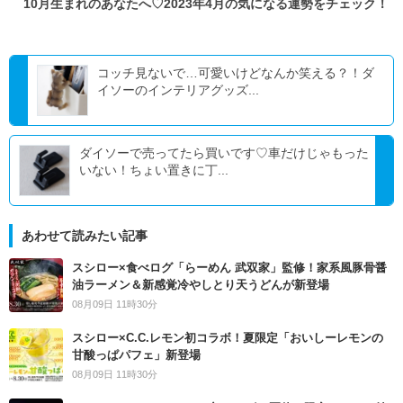
10月生まれのあなたへ♡2023年4月の気になる運勢をチェック！
コッチ見ないで…可愛いけどなんか笑える？！ダ
イソーのインテリアグッズ...
ダイソーで売ってたら買いです♡車だけじゃもった
いない！ちょい置きに丁...
あわせて読みたい記事
スシロー×食べログ「らーめん 武双家」監修！家系風豚骨醤
油ラーメン＆新感覚冷やしとり天うどんが新登場
08月09日 11時30分
スシロー×C.C.レモン初コラボ！夏限定「おいしーレモンの
甘酸っぱパフェ」新登場
08月09日 11時30分