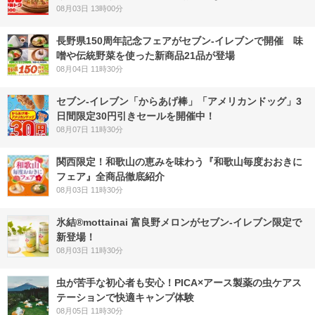
08月03日 13時00分
長野県150周年記念フェアがセブン-イレブンで開催 味
噌や伝統野菜を使った新商品21品が登場
08月04日 11時30分
セブン‐イレブン「からあげ棒」「アメリカンドッグ」3
日間限定30円引きセールを開催中！
08月07日 11時30分
関西限定！和歌山の恵みを味わう『和歌山毎度おおきに
フェア』全商品徹底紹介
08月03日 11時30分
氷結®mottainai 富良野メロンがセブン‐イレブン限定で
新登場！
08月03日 11時30分
虫が苦手な初心者も安心！PICA×アース製薬の虫ケアス
テーションで快適キャンプ体験
08月05日 11時30分