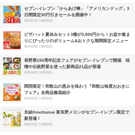
セブン‐イレブン「からあげ棒」「アメリカンドッグ」3
日間限定30円引きセールを開催中！
08月07日 11時30分
ピザハット夏休みセット3種が3,000円から！お盆や集ま
りにぴったりのボリューム&おトクな期間限定メニュー
08月03日 13時00分
長野県150周年記念フェアがセブン-イレブンで開催 味
噌や伝統野菜を使った新商品21品が登場
08月04日 11時30分
関西限定！和歌山の恵みを味わう『和歌山毎度おおきに
フェア』全商品徹底紹介
08月03日 11時30分
氷結®mottainai 富良野メロンがセブン‐イレブン限定で
新登場！
08月03日 11時30分