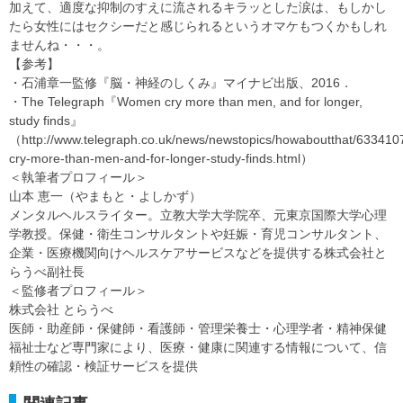
加えて、適度な抑制のすえに流されるキラッとした涙は、もしかし
たら女性にはセクシーだと感じられるというオマケもつくかもしれ
ませんね・・・。
【参考】
・石浦章一監修『脳・神経のしくみ』マイナビ出版、2016．
・The Telegraph『Women cry more than men, and for longer,
study finds』
（http://www.telegraph.co.uk/news/newstopics/howaboutthat/63341
cry-more-than-men-and-for-longer-study-finds.html）
＜執筆者プロフィール＞
山本 恵一（やまもと・よしかず）
メンタルヘルスライター。立教大学大学院卒、元東京国際大学心理
学教授。保健・衛生コンサルタントや妊娠・育児コンサルタント、
企業・医療機関向けヘルスケアサービスなどを提供する株式会社と
らうべ副社長
＜監修者プロフィール＞
株式会社 とらうべ
医師・助産師・保健師・看護師・管理栄養士・心理学者・精神保健
福祉士など専門家により、医療・健康に関連する情報について、信
頼性の確認・検証サービスを提供