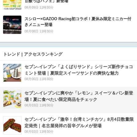
甘酸っぱパフェ」新登場
08月09日 11時30分
スシロー×GAZOO Racing初コラボ！夏休み限定ミニカー付
きメニュー登場
08月08日 11時30分
トレンド | アクセスランキング
セブン‐イレブン「よくばりサンド」シリーズ新作チョコ
ミント登場｜夏限定スイーツサンドの爽快な魅力
08月06日 11時30分
セブン‐イレブンに爽やか「レモン」スイーツ＆パン新登
場！夏に食べたい限定商品をチェック
08月03日 11時30分
セブン-イレブン「激辛！台湾ミンチカツ」8月4日数量限
定発売｜名古屋発祥の旨辛グルメが登場
08月03日 11時30分