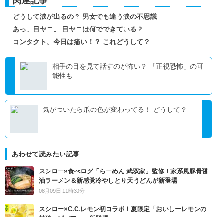
関連記事
どうして涙が出るの？ 男女でも違う涙の不思議
あっ、目ヤニ。 目ヤニは何でできている？
コンタクト、今日は痛い！？ これどうして？
相手の目を見て話すのが怖い？ 「正視恐怖」の可
能性も
気がついたら爪の色が変わってる！ どうして？
あわせて読みたい記事
スシロー×食べログ「らーめん 武双家」監修！家系風豚骨醤
油ラーメン＆新感覚冷やしとり天うどんが新登場
08月09日 11時30分
スシロー×C.C.レモン初コラボ！夏限定「おいしーレモンの