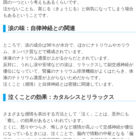
因の一つという考えもあるくらいです。
泣かないことも、嵩じる（きょうじる）と病気になってしまう場合
もあるということです。
涙の味：自律神経との関連
ところで、涙の成分は98％が水分で、ほかにナトリウムやカリウ
ム、タンパク質などで構成されています。
体液のナトリウム濃度が上がるからだとされています。
反対に、うれし涙や安堵などの涙は、リラックスして副交感神経が
優位になっていて、腎臓のナトリウム排泄機能がよくはたらき、体
液のナトリウム濃度が上がらないためだからです。
泣くこと（感情）と自律神経とは密接に関連しています。
泣くことの効果：カタルシスとリラックス
さまざまな感情を表出する方法として「泣く」ことは、意外にも
「癒し」の効果があるといわれています。
とくに、怒りやつらさ、悔しさなど感情が高ぶって交感神経が優位
になっているときには、泣くことで、脳内で情動の中枢となる「偏