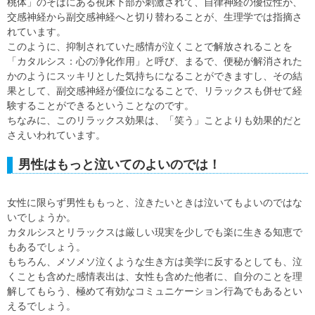
桃体」のそばにある視床下部が刺激されて、自律神経の優位性が、
交感神経から副交感神経へと切り替わることが、生理学では指摘さ
れています。
このように、抑制されていた感情が泣くことで解放されることを
「カタルシス：心の浄化作用」と呼び、まるで、便秘が解消された
かのようにスッキリとした気持ちになることができますし、その結
果として、副交感神経が優位になることで、リラックスも併せて経
験することができるということなのです。
ちなみに、このリラックス効果は、「笑う」ことよりも効果的だと
さえいわれています。
男性はもっと泣いてのよいのでは！
女性に限らず男性ももっと、泣きたいときは泣いてもよいのではな
いでしょうか。
カタルシスとリラックスは厳しい現実を少しでも楽に生きる知恵で
もあるでしょう。
もちろん、メソメソ泣くような生き方は美学に反するとしても、泣
くことも含めた感情表出は、女性も含めた他者に、自分のことを理
解してもらう、極めて有効なコミュニケーション行為でもあるとい
えるでしょう。