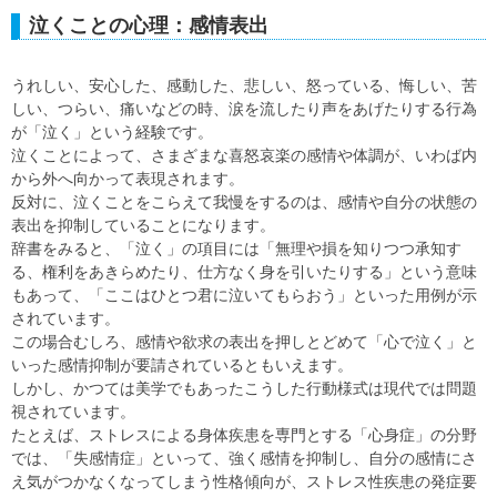
泣くことの心理：感情表出
うれしい、安心した、感動した、悲しい、怒っている、悔しい、苦
しい、つらい、痛いなどの時、涙を流したり声をあげたりする行為
が「泣く」という経験です。
泣くことによって、さまざまな喜怒哀楽の感情や体調が、いわば内
から外へ向かって表現されます。
反対に、泣くことをこらえて我慢をするのは、感情や自分の状態の
表出を抑制していることになります。
辞書をみると、「泣く」の項目には「無理や損を知りつつ承知す
る、権利をあきらめたり、仕方なく身を引いたりする」という意味
もあって、「ここはひとつ君に泣いてもらおう」といった用例が示
されています。
この場合むしろ、感情や欲求の表出を押しとどめて「心で泣く」と
いった感情抑制が要請されているともいえます。
しかし、かつては美学でもあったこうした行動様式は現代では問題
視されています。
たとえば、ストレスによる身体疾患を専門とする「心身症」の分野
では、「失感情症」といって、強く感情を抑制し、自分の感情にさ
え気がつかなくなってしまう性格傾向が、ストレス性疾患の発症要