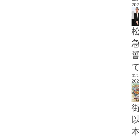
202
エ
202