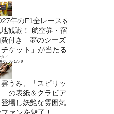
027年のF1全レースを
現地観戦！ 航空券・宿
泊費付き「夢のシーズ
ンチケット」が当たる
ンタメ
6-08-05 17:48
東雲うみ、「スピリッ
ツ」の表紙＆グラビア
に登場し妖艶な雰囲気
でファンを魅了！