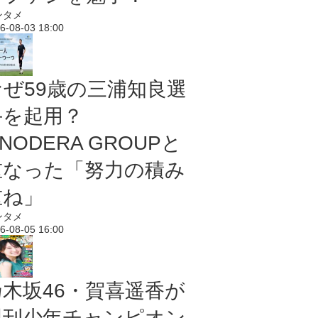
ンタメ
6-08-03 18:00
なぜ59歳の三浦知良選
手を起用？
NODERA GROUPと
重なった「努力の積み
重ね」
ンタメ
6-08-05 16:00
乃木坂46・賀喜遥香が
週刊少年チャンピオン