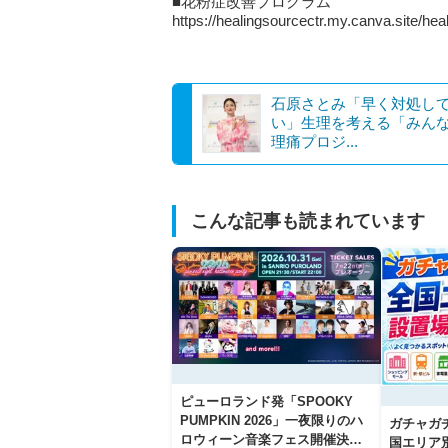
■花粉症改善プログラム
https://healingsourcectr.my.canva.site/hea
石原さとみ「早く対処し
い」生理を考える「みん
理痛プロジ...
こんな記事も読まれています
ピューロランド発「SPOOKY
PUMPKIN 2026」一夜限りのハ
ガチャガ
ロウィーン音楽フェス開催決
国エリア別