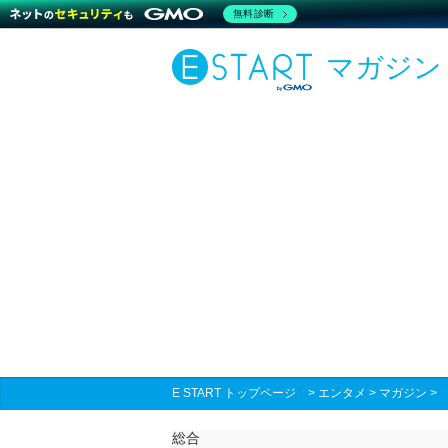
無料診断
マガジン
E START トップページ
>
エンタメ
>
マガジン
総合