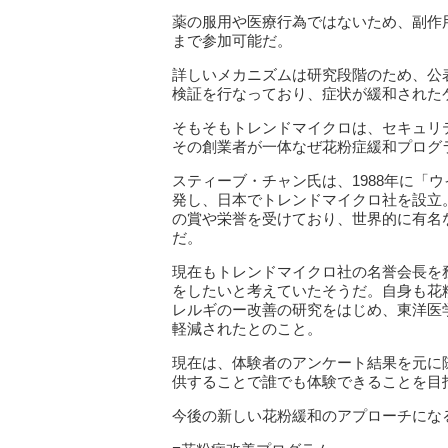
薬の服用や医療行為ではないため、副作
まで参加可能だ。
詳しいメカニズムは研究段階のため、公
検証を行なっており、症状が緩和された
そもそもトレンドマイクロは、セキュリ
その創業者が一体なぜ花粉症緩和プログ
スティーブ・チャン氏は、1988年に「
発し、日本でトレンドマイクロ社を設立
の賞や栄誉を受けており、世界的に有名
だ。
現在もトレンドマイクロ社の名誉会長を
をしたいと考えていたそうだ。自身も花
レルギのー改善の研究をはじめ、東洋医
軽減されたとのこと。
現在は、体験者のアンケート結果を元に
供することで誰でも体験できることを目
今後の新しい花粉緩和のアプローチにな