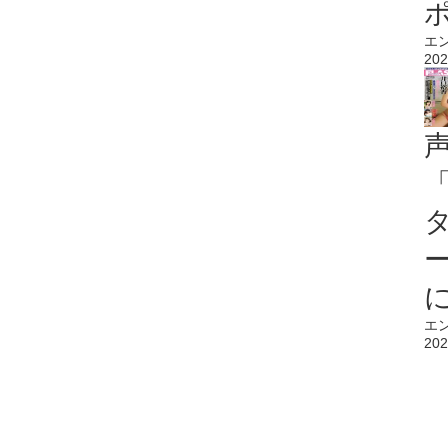
エ
202
エ
202