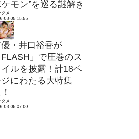
ポケモン”を巡る謎解き
ンタメ
6-08-05 15:55
声優・井口裕香が
「FLASH」で圧巻のス
タイルを披露！計18ペ
ージにわたる大特集
に！
ンタメ
6-08-05 07:00