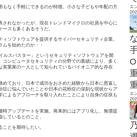
用もなく手軽にできるのが特徴。小さな子どもや年配の方
エ
202
表されなかったが、現在トレンドマイクロの社員を中心に
ケースも多くあるそうだ。
ティソフトウェアを提供するサイバーセキュリティ企業。
ラムを始めたのか・・
ウイルスバスター」というセキュリティソフトウェアを開
O
。コンピュータセキュリティの分野での業績により、多く
な実業家の一人として知られているパイオニア的な存在
務めており、日本で成功をおさめた経験から日本に恩返し
粉症に悩んでいたことや日本の花粉症の深刻な現状からア
エ
学によるアプローチを取り入れたことにより自身の症状も
202
随時アップデートを実施。将来的にはアプリ化し、無償提
指しているとのこと。
ることを期待したい。