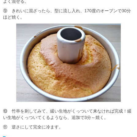
よく混ぜる。
⑨ きれいに混ざったら、型に流し入れ、170度のオーブンで30分
ほど焼く。
⑩ 竹串を刺してみて、緩い生地がくっついて来なければ完成！緩
い生地がくっついてくるようなら、追加で3分～焼く。
⑪ 逆さにして完全に冷ます。