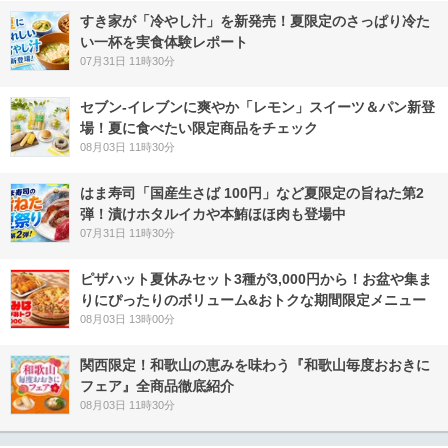
すき家が「冷やし汁」を新発売！夏限定のさっぱり冷た
い一杯を実食体験レポート
07月31日 11時30分
セブン‐イレブンに爽やか「レモン」スイーツ＆パン新登
場！夏に食べたい限定商品をチェック
08月03日 11時30分
はま寿司「国産生さば 100円」など夏限定の旨ねた第2
弾！漬けホタルイカや本鮪ほほ肉も登場中
07月31日 11時30分
ピザハット夏休みセット3種が3,000円から！お盆や集ま
りにぴったりのボリューム&おトクな期間限定メニュー
08月03日 13時00分
関西限定！和歌山の恵みを味わう『和歌山毎度おおきに
フェア』全商品徹底紹介
08月03日 11時30分