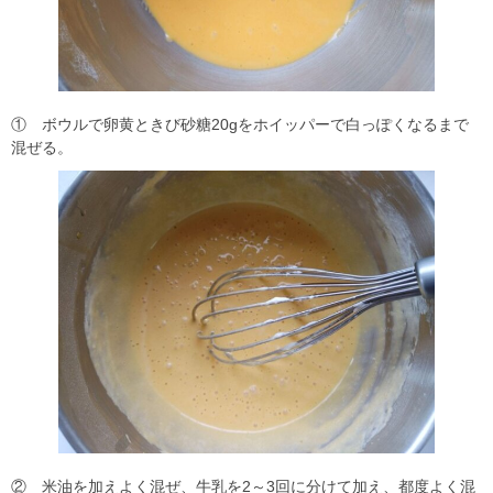
① ボウルで卵黄ときび砂糖20gをホイッパーで白っぽくなるまで
混ぜる。
② 米油を加えよく混ぜ、牛乳を2～3回に分けて加え、都度よく混