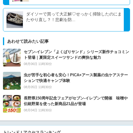
ダイソーで買って大正解♡せっかく掃除したのにま
たやり直し？！悲劇を防...
あわせて読みたい記事
セブン‐イレブン「よくばりサンド」シリーズ新作チョコミン
ト登場｜夏限定スイーツサンドの爽快な魅力
08月06日 11時30分
虫が苦手な初心者も安心！PICA×アース製薬の虫ケアステー
ションで快適キャンプ体験
08月05日 11時30分
長野県150周年記念フェアがセブン-イレブンで開催 味噌や
伝統野菜を使った新商品21品が登場
08月04日 11時30分
トレンド | アクセスランキング