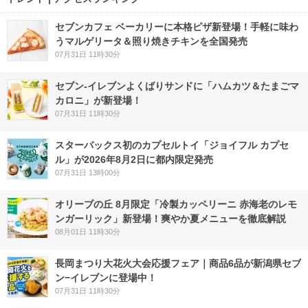
セブンカフェ ベーカリーに本格ピザ新登場！手軽に味わ
うマルゲリータ＆照り焼きチキンを全国発売
07月31日 11時30分
セブン‐イレブンよくばりサンドに「ハムカツ＆たまごマ
カロニ」が新登場！
07月31日 11時30分
スターバックス初のカプセルトイ「ジョイフル カプセ
ル」が2026年8月2日に都内限定発売
07月31日 13時00分
オリーブの丘 8月限定「冷製カッペリーニ 赤海老のレモ
ンガーリック」新登場！爽やか夏メニューを徹底解説
08月01日 11時30分
長岡まつり大花火大会応援フェア｜商品6品が新潟県セブ
ン−イレブンに登場中！
07月31日 11時30分