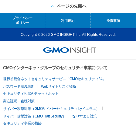
ページの先頭へ
プライバシー
利用規約
免責事項
ポリシー
Copyright © 2026 GMO INSIGHT Inc. All Rights Reserved.
GMOインターネットグループのセキュリティ事業について
世界初総合ネットセキュリティサービス「GMOセキュリティ24」
パスワード漏洩診断
Webサイトリスク診断
セキュリティ相談AIチャットボット
実在証明・盗聴対策
サイバー攻撃対策（GMOサイバーセキュリティ byイエラエ）
サイバー攻撃対策（GMO Flatt Security）
なりすまし対策
セキュリティ事業の軌跡