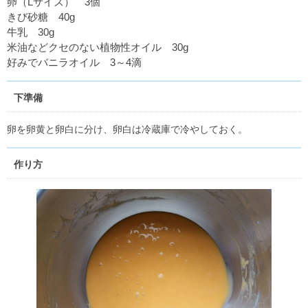
卵（Lサイズ） 3個
きび砂糖 40g
牛乳 30g
米油などクセのない植物性オイル 30g
好みでバニラオイル 3～4滴
下準備
卵を卵黄と卵白に分け、卵白は冷蔵庫で冷やしておく。
作り方