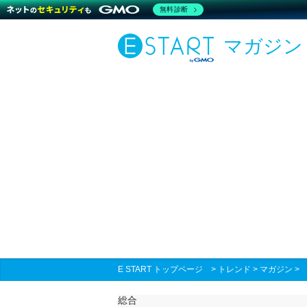
無料診断
マガジン
E START トップページ
>
トレンド
>
マガジン
総合