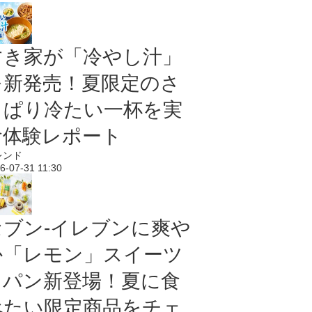
すき家が「冷やし汁」
を新発売！夏限定のさ
っぱり冷たい一杯を実
食体験レポート
レンド
6-07-31 11:30
セブン‐イレブンに爽や
か「レモン」スイーツ
＆パン新登場！夏に食
べたい限定商品をチェ