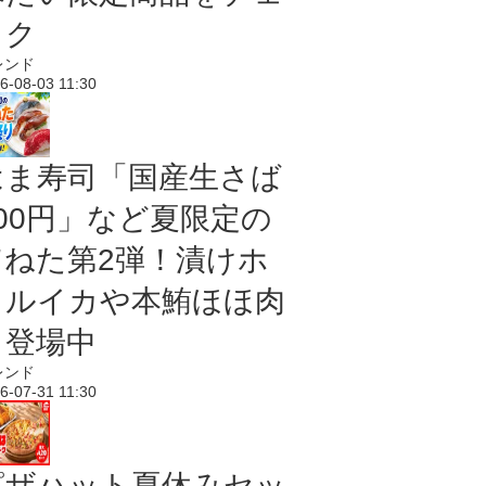
ック
レンド
6-08-03 11:30
はま寿司「国産生さば
100円」など夏限定の
旨ねた第2弾！漬けホ
タルイカや本鮪ほほ肉
も登場中
レンド
6-07-31 11:30
ピザハット夏休みセッ