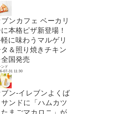
セブンカフェ ベーカリ
ーに本格ピザ新登場！
手軽に味わうマルゲリ
ータ＆照り焼きチキン
を全国発売
レンド
6-07-31 11:30
セブン‐イレブンよくば
りサンドに「ハムカツ
＆たまごマカロニ」が