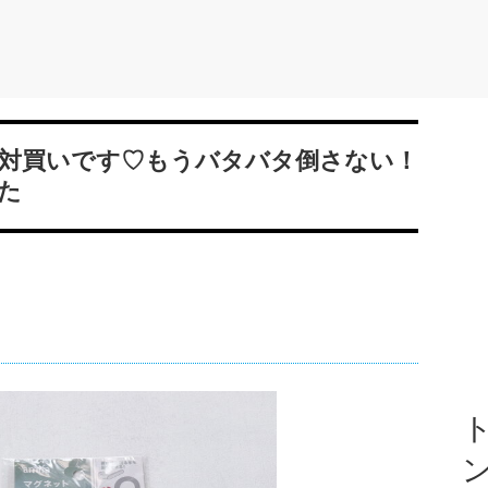
対買いです♡もうバタバタ倒さない！
た
ト