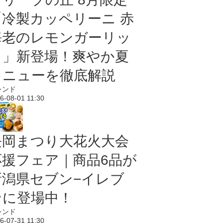
「冷製カッペリーニ 赤
海老のレモンガーリッ
ク」新登場！爽やか夏
メニューを徹底解説
レンド
6-08-01 11:30
長岡まつり大花火大会
応援フェア｜商品6品が
新潟県セブン−イレブ
ンに登場中！
レンド
6-07-31 11:30