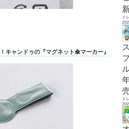
ト
202
！キャンドゥの『マグネット傘マーカー』
ル
ト
202