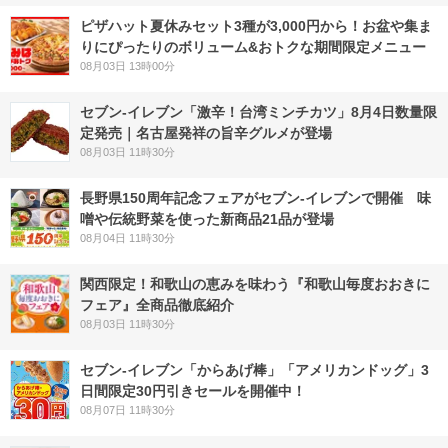
ピザハット夏休みセット3種が3,000円から！お盆や集ま
りにぴったりのボリューム&おトクな期間限定メニュー
08月03日 13時00分
セブン-イレブン「激辛！台湾ミンチカツ」8月4日数量限
定発売｜名古屋発祥の旨辛グルメが登場
08月03日 11時30分
長野県150周年記念フェアがセブン-イレブンで開催 味
噌や伝統野菜を使った新商品21品が登場
08月04日 11時30分
関西限定！和歌山の恵みを味わう『和歌山毎度おおきに
フェア』全商品徹底紹介
08月03日 11時30分
セブン‐イレブン「からあげ棒」「アメリカンドッグ」3
日間限定30円引きセールを開催中！
08月07日 11時30分