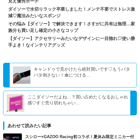
見え優秀ポーチ
ダイソーで水切りラック卒業しました！メンテ不要でストレス激
減♡魔法みたいなスポンジ
その悩み【ダイソー】で解決できます！さすがに共有は無理…家
族分も買い足し確定の小さなコップ
【ダイソー】アクセサリーみたいなデザインに一目惚れ♡使い勝
手よき！なインテリアグッズ
キャンドゥで見かけたら絶対買いです♡もうバタ
バタ倒さない！傘につける...
ここダイソーだよね…？買い占めたくなるおしゃれ
感♡すぐ売り切れちゃい...
あわせて読みたい記事
スシロー×GAZOO Racing初コラボ！夏休み限定ミニカー付