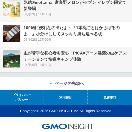
氷結®mottainai 富良野メロンがセブン‐イレブン限定で
新登場！
08月03日 11時30分
100均に便利なの出たよ～「1本丸ごとはかさばるの
よ…」小分けにしてスッキリ持ち運べる板
08月02日 11時00分
虫が苦手な初心者も安心！PICA×アース製薬の虫ケアス
テーションで快適キャンプ体験
08月05日 11時30分
ページの先頭へ
プライバシー
利用規約
免責事項
ポリシー
Copyright © 2026 GMO INSIGHT Inc. All Rights Reserved.