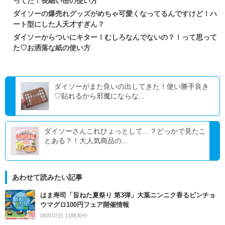
ってた！長細い缶の使い方
ダイソーの爆売れグッズがめちゃ可愛くなってるんですけど！ハ
ート型にした人天才すぎん？
ダイソーからついにキター！むしろなんでないの？！って思って
た♡お洒落な紙の使い方
ダイソーがまた良いの出してきた！使い勝手良き
♡貼れるから邪魔にならな...
ダイソーさんこれひょっとして…？どっかで見たこ
とある？！大人気商品の...
あわせて読みたい記事
はま寿司「旨ねた夏祭り 第3弾」大葉ニンニク香るビンチョ
ウマグロ100円フェア開催情報
08月07日 11時30分