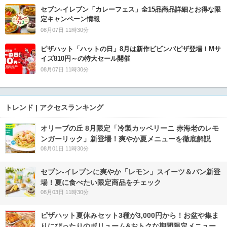
セブン‐イレブン「カレーフェス」全15品商品詳細とお得な限
定キャンペーン情報
08月07日 11時30分
ピザハット「ハットの日」8月は新作ビビンバピザ登場！Mサ
イズ810円～の特大セール開催
08月07日 11時30分
トレンド | アクセスランキング
オリーブの丘 8月限定「冷製カッペリーニ 赤海老のレモ
ンガーリック」新登場！爽やか夏メニューを徹底解説
08月01日 11時30分
セブン‐イレブンに爽やか「レモン」スイーツ＆パン新登
場！夏に食べたい限定商品をチェック
08月03日 11時30分
ピザハット夏休みセット3種が3,000円から！お盆や集ま
りにぴったりのボリューム&おトクな期間限定メニュー