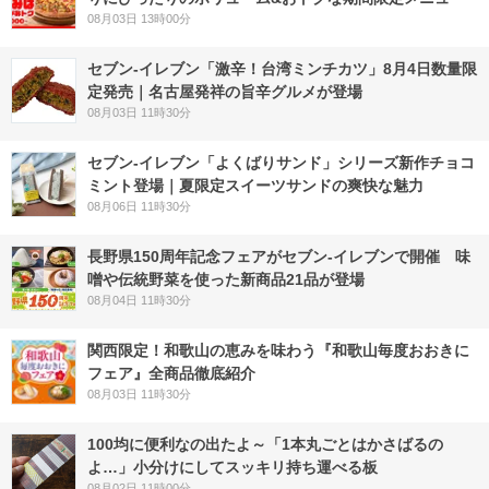
08月03日 13時00分
セブン-イレブン「激辛！台湾ミンチカツ」8月4日数量限
定発売｜名古屋発祥の旨辛グルメが登場
08月03日 11時30分
セブン‐イレブン「よくばりサンド」シリーズ新作チョコ
ミント登場｜夏限定スイーツサンドの爽快な魅力
08月06日 11時30分
長野県150周年記念フェアがセブン-イレブンで開催 味
噌や伝統野菜を使った新商品21品が登場
08月04日 11時30分
関西限定！和歌山の恵みを味わう『和歌山毎度おおきに
フェア』全商品徹底紹介
08月03日 11時30分
100均に便利なの出たよ～「1本丸ごとはかさばるの
よ…」小分けにしてスッキリ持ち運べる板
08月02日 11時00分