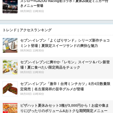
スシロー×GAZOO Racing初コラボ！夏休み限定ミニカー付
きメニュー登場
08月08日 11時30分
トレンド | アクセスランキング
セブン‐イレブン「よくばりサンド」シリーズ新作チョコ
ミント登場｜夏限定スイーツサンドの爽快な魅力
08月06日 11時30分
セブン‐イレブンに爽やか「レモン」スイーツ＆パン新登
場！夏に食べたい限定商品をチェック
08月03日 11時30分
セブン-イレブン「激辛！台湾ミンチカツ」8月4日数量限
定発売｜名古屋発祥の旨辛グルメが登場
08月03日 11時30分
ピザハット夏休みセット3種が3,000円から！お盆や集ま
りにぴったりのボリューム&おトクな期間限定メニュー