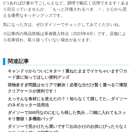
1つあれば計量や下ごしらえなど、調理で幅広く活用できます！あま
り目立っていませんが、「もっと評価されるべき…！」と心から思
える優秀なキッチングッズです。
気になった方は、ぜひダイソーでチェックしてみてくださいね。
※記事内の商品情報は筆者購入時点（2023年4月）です。店舗によ
り在庫切れ、取り扱っていない場合があります。
関連記事
キャンドゥからついにキター！重ねたままでイケちゃいます♡カ
ード派に知ってほしい便利グッズ
荷物多すぎ問題はセリアで解決！必要な分だけ賢く運べる♡薄型
クリアケースが便利です！
えっそんな食材にも使えたの？！知らなくて損してた…ダイソー
のネギカッター活用法
ダイソーで300円なのにむしろ得した気分…♡雑に入れてもスッ
キリ整頓！多機能バッグ
ダイソーで見かけたら買いです♡お出かけのお供にぴったりなミ