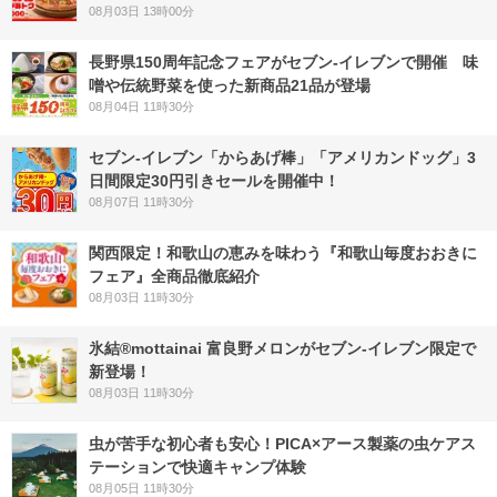
08月03日 13時00分
長野県150周年記念フェアがセブン-イレブンで開催 味
噌や伝統野菜を使った新商品21品が登場
08月04日 11時30分
セブン‐イレブン「からあげ棒」「アメリカンドッグ」3
日間限定30円引きセールを開催中！
08月07日 11時30分
関西限定！和歌山の恵みを味わう『和歌山毎度おおきに
フェア』全商品徹底紹介
08月03日 11時30分
氷結®mottainai 富良野メロンがセブン‐イレブン限定で
新登場！
08月03日 11時30分
虫が苦手な初心者も安心！PICA×アース製薬の虫ケアス
テーションで快適キャンプ体験
08月05日 11時30分