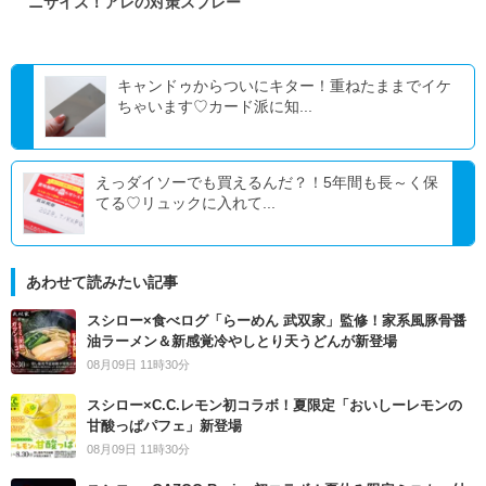
ニサイズ！アレの対策スプレー
キャンドゥからついにキター！重ねたままでイケ
ちゃいます♡カード派に知...
えっダイソーでも買えるんだ？！5年間も長～く保
てる♡リュックに入れて...
あわせて読みたい記事
スシロー×食べログ「らーめん 武双家」監修！家系風豚骨醤
油ラーメン＆新感覚冷やしとり天うどんが新登場
08月09日 11時30分
スシロー×C.C.レモン初コラボ！夏限定「おいしーレモンの
甘酸っぱパフェ」新登場
08月09日 11時30分