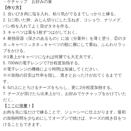
・ケチャップ お好みの量
【作り方】
1. 合いびき肉に塩を入れ、粘り気がでるまでしっかりと練る。
2. 1に溶いた卵、みじん切りにした玉ねぎ、コショウ、ナツメグ、
パン粉を入れてよく混ぜタネを作る。
3. キャベツは葉を1枚ずつはがしておく。
4. 耐熱容器（深さのあるもの）に油（分量外）を薄く塗り、②のタ
ネ→キャベツ→タネ→キャベツの順に層にして重ね、ふんわりラッ
プをかける。
※1番上がキャベツになれば何層でも大丈夫です。
5. 700Wの電子レンジで7分程度加熱する。
※電子レンジの機種により時間は加減してください。
※※加熱の目安は竹串を指し、透きとおった汁が出てくるまでで
す。
6. 5の上にとろけるチーズをちらし、更に2分程度加熱する。
7. チーズが溶けたら出来上がり。お好みでケチャップをかけていた
だく。
【ここに注意！】
お肉を先に塩だけで練ることで、ジューシーに仕上がります。最初
の加熱時間を少なめにしてオーブンで焼けば、チーズの焼き目をつ
けることもできます。