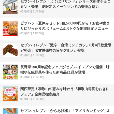
セブン‐イレブン「よくばりサンド」シリーズ新作チョコ
ミント登場｜夏限定スイーツサンドの爽快な魅力
08月06日 11時30分
ピザハット夏休みセット3種が3,000円から！お盆や集ま
りにぴったりのボリューム&おトクな期間限定メニュー
08月03日 13時00分
セブン-イレブン「激辛！台湾ミンチカツ」8月4日数量限
定発売｜名古屋発祥の旨辛グルメが登場
08月03日 11時30分
長野県150周年記念フェアがセブン-イレブンで開催 味
噌や伝統野菜を使った新商品21品が登場
08月04日 11時30分
関西限定！和歌山の恵みを味わう『和歌山毎度おおきに
フェア』全商品徹底紹介
08月03日 11時30分
セブン‐イレブン「からあげ棒」「アメリカンドッグ」3