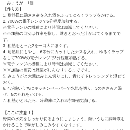
・みょうが 1個
【作り方】
1. 耐熱皿に鶏ささ身を入れ酒をふってゆるくラップをかける。
2. 700Wの電子レンジで5分程度加熱する。
※電子レンジの機種により時間は加減してください。
※※加熱の目安は竹串を指し、透きとおった汁が出てくるまでで
す。
3. 粗熱をとった2を一口大にほぐす。
4. 耐熱皿にもやし、6等分にカットしたナスを入れ、ゆるくラップ
をして700Wの電子レンジで3分程度加熱する。
※電子レンジの機種により時間は加減してください。
※※加熱の目安は野菜がしんなりするまでです。
5. みょうがと大葉はみじん切りにし、青じそドレッシングと混ぜて
おく。
6. 4が熱いうちにキッチンペーパーで水気を切り、3のささみと混
ぜ、5のたれをかける。
7. 粗熱がとれたら、冷蔵庫に入れ3時間程度漬ける。
【ここに注意！】
野菜の水気をしっかり切るようにしましょう。熱いうちに調味液を
かけることで味がしみこみやすくなります。