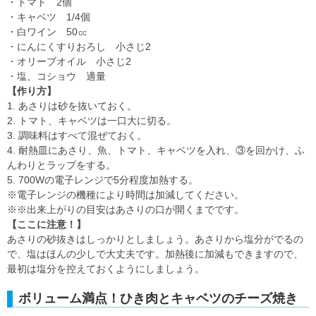
・トマト 2個
・キャベツ 1/4個
・白ワイン 50㏄
・にんにくすりおろし 小さじ2
・オリーブオイル 小さじ2
・塩、コショウ 適量
【作り方】
1. あさりは砂を抜いておく。
2. トマト、キャベツは一口大に切る。
3. 調味料はすべて混ぜておく。
4. 耐熱皿にあさり、魚、トマト、キャベツを入れ、③を回かけ、ふ
んわりとラップをする。
5. 700Wの電子レンジで5分程度加熱する。
※電子レンジの機種により時間は加減してください。
※※出来上がりの目安はあさりの口が開くまでです。
【ここに注意！】
あさりの砂抜きはしっかりとしましょう。あさりから塩分がでるの
で、塩はほんの少しで大丈夫です。加熱後に加減もできますので、
最初は塩分を控えておくようにしましょう。
ボリューム満点！ひき肉とキャベツのチーズ焼き