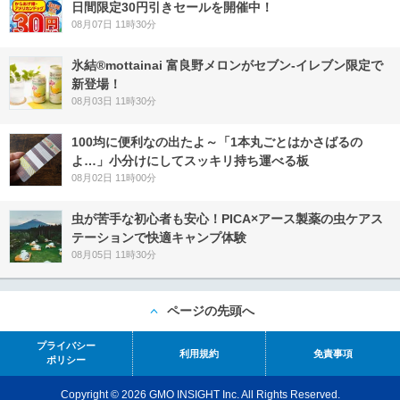
日間限定30円引きセールを開催中！
08月07日 11時30分
氷結®mottainai 富良野メロンがセブン‐イレブン限定で
新登場！
08月03日 11時30分
100均に便利なの出たよ～「1本丸ごとはかさばるの
よ…」小分けにしてスッキリ持ち運べる板
08月02日 11時00分
虫が苦手な初心者も安心！PICA×アース製薬の虫ケアス
テーションで快適キャンプ体験
08月05日 11時30分
ページの先頭へ
プライバシー
利用規約
免責事項
ポリシー
Copyright © 2026 GMO INSIGHT Inc. All Rights Reserved.