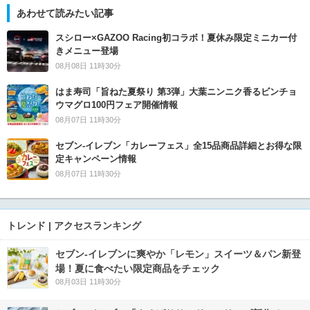
あわせて読みたい記事
スシロー×GAZOO Racing初コラボ！夏休み限定ミニカー付
きメニュー登場
08月08日 11時30分
はま寿司「旨ねた夏祭り 第3弾」大葉ニンニク香るビンチョ
ウマグロ100円フェア開催情報
08月07日 11時30分
セブン‐イレブン「カレーフェス」全15品商品詳細とお得な限
定キャンペーン情報
08月07日 11時30分
トレンド | アクセスランキング
セブン‐イレブンに爽やか「レモン」スイーツ＆パン新登
場！夏に食べたい限定商品をチェック
08月03日 11時30分