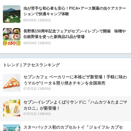
虫が苦手な初心者も安心！PICA×アース製薬の虫ケアステー
ションで快適キャンプ体験
08月05日 11時30分
長野県150周年記念フェアがセブン-イレブンで開催 味噌や
伝統野菜を使った新商品21品が登場
08月04日 11時30分
トレンド | アクセスランキング
セブンカフェ ベーカリーに本格ピザ新登場！手軽に味わ
うマルゲリータ＆照り焼きチキンを全国発売
07月31日 11時30分
セブン‐イレブンよくばりサンドに「ハムカツ＆たまごマ
カロニ」が新登場！
07月31日 11時30分
スターバックス初のカプセルトイ「ジョイフル カプセ