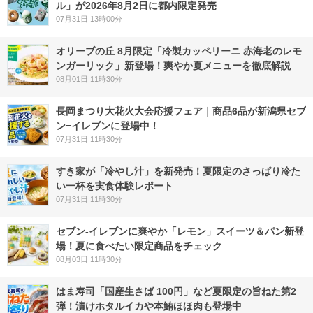
ル」が2026年8月2日に都内限定発売
07月31日 13時00分
オリーブの丘 8月限定「冷製カッペリーニ 赤海老のレモ
ンガーリック」新登場！爽やか夏メニューを徹底解説
08月01日 11時30分
長岡まつり大花火大会応援フェア｜商品6品が新潟県セブ
ン−イレブンに登場中！
07月31日 11時30分
すき家が「冷やし汁」を新発売！夏限定のさっぱり冷た
い一杯を実食体験レポート
07月31日 11時30分
セブン‐イレブンに爽やか「レモン」スイーツ＆パン新登
場！夏に食べたい限定商品をチェック
08月03日 11時30分
はま寿司「国産生さば 100円」など夏限定の旨ねた第2
弾！漬けホタルイカや本鮪ほほ肉も登場中