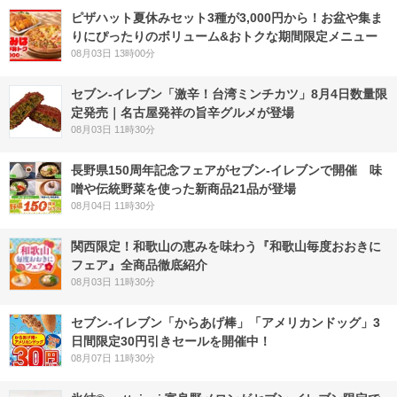
ピザハット夏休みセット3種が3,000円から！お盆や集ま
りにぴったりのボリューム&おトクな期間限定メニュー
08月03日 13時00分
セブン-イレブン「激辛！台湾ミンチカツ」8月4日数量限
定発売｜名古屋発祥の旨辛グルメが登場
08月03日 11時30分
長野県150周年記念フェアがセブン-イレブンで開催 味
噌や伝統野菜を使った新商品21品が登場
08月04日 11時30分
関西限定！和歌山の恵みを味わう『和歌山毎度おおきに
フェア』全商品徹底紹介
08月03日 11時30分
セブン‐イレブン「からあげ棒」「アメリカンドッグ」3
日間限定30円引きセールを開催中！
08月07日 11時30分