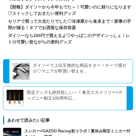
【朗報】ダイソーから今年もでた～！可愛いのに頼りになります
♡ストックしておきたい便利グッズ
セリアで買って大当たりでした♡冷凍庫から食卓まで！家事の手
間が減る！タフでお洒落な保存容器
ダイソーなら200円で買えるよ♡やっぱこのデザインっしょ！レ
トロ可愛い昔ながらの便利グッズ
ダイソーで上位互換的な商品キター！チープ感ゼ
ロ♡マニアが即買い替えを...
限定グッズも絶対欲しい～！東京スカイツリー×デ
ィズニー創立100周年記...
あわせて読みたい記事
スシロー×GAZOO Racing初コラボ！夏休み限定ミニカー付