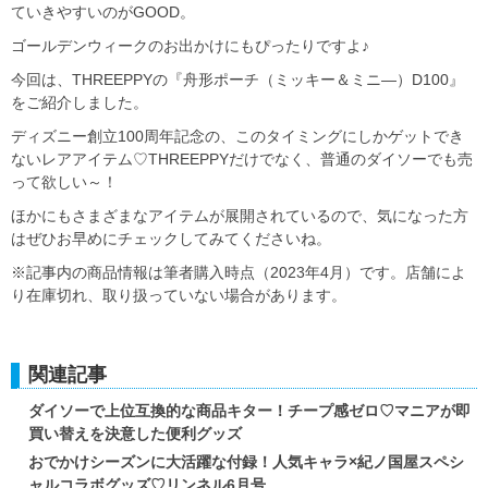
ていきやすいのがGOOD。
ゴールデンウィークのお出かけにもぴったりですよ♪
今回は、THREEPPYの『舟形ポーチ（ミッキー＆ミニ―）D100』
をご紹介しました。
ディズニー創立100周年記念の、このタイミングにしかゲットでき
ないレアアイテム♡THREEPPYだけでなく、普通のダイソーでも売
って欲しい～！
ほかにもさまざまなアイテムが展開されているので、気になった方
はぜひお早めにチェックしてみてくださいね。
※記事内の商品情報は筆者購入時点（2023年4月）です。店舗によ
り在庫切れ、取り扱っていない場合があります。
関連記事
ダイソーで上位互換的な商品キター！チープ感ゼロ♡マニアが即
買い替えを決意した便利グッズ
おでかけシーズンに大活躍な付録！人気キャラ×紀ノ国屋スペシ
ャルコラボグッズ♡リンネル6月号