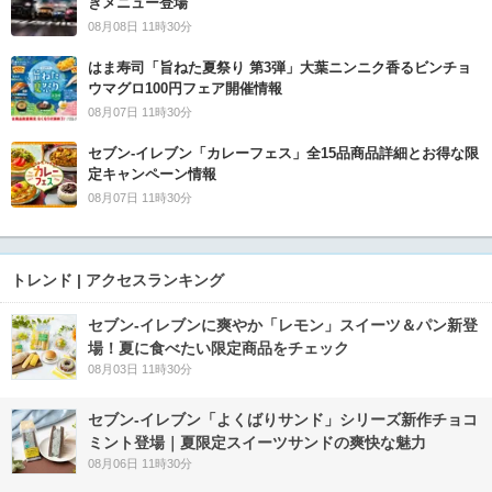
きメニュー登場
08月08日 11時30分
はま寿司「旨ねた夏祭り 第3弾」大葉ニンニク香るビンチョ
ウマグロ100円フェア開催情報
08月07日 11時30分
セブン‐イレブン「カレーフェス」全15品商品詳細とお得な限
定キャンペーン情報
08月07日 11時30分
トレンド | アクセスランキング
セブン‐イレブンに爽やか「レモン」スイーツ＆パン新登
場！夏に食べたい限定商品をチェック
08月03日 11時30分
セブン‐イレブン「よくばりサンド」シリーズ新作チョコ
ミント登場｜夏限定スイーツサンドの爽快な魅力
08月06日 11時30分