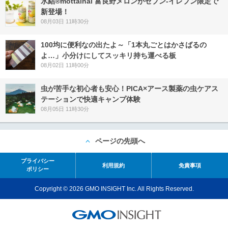
氷結®mottainai 富良野メロンがセブン‐イレブン限定で
新登場！
08月03日 11時30分
100均に便利なの出たよ～「1本丸ごとはかさばるの
よ…」小分けにしてスッキリ持ち運べる板
08月02日 11時00分
虫が苦手な初心者も安心！PICA×アース製薬の虫ケアス
テーションで快適キャンプ体験
08月05日 11時30分
ページの先頭へ
プライバシー
利用規約
免責事項
ポリシー
Copyright © 2026 GMO INSIGHT Inc. All Rights Reserved.