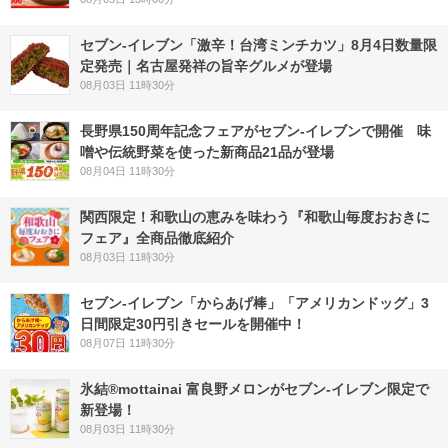
セブン-イレブン「激辛！台湾ミンチカツ」8月4日数量限
定発売｜名古屋発祥の旨辛グルメが登場
08月03日 11時30分
長野県150周年記念フェアがセブン-イレブンで開催 味
噌や伝統野菜を使った新商品21品が登場
08月04日 11時30分
関西限定！和歌山の恵みを味わう『和歌山毎度おおきに
フェア』全商品徹底紹介
08月03日 11時30分
セブン‐イレブン「からあげ棒」「アメリカンドッグ」3
日間限定30円引きセールを開催中！
08月07日 11時30分
氷結®mottainai 富良野メロンがセブン‐イレブン限定で
新登場！
08月03日 11時30分