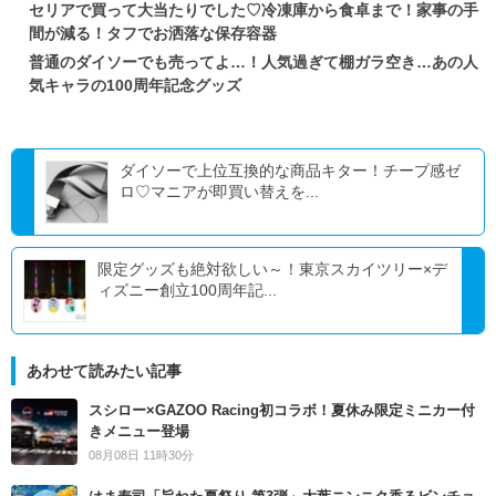
セリアで買って大当たりでした♡冷凍庫から食卓まで！家事の手
間が減る！タフでお洒落な保存容器
普通のダイソーでも売ってよ…！人気過ぎて棚ガラ空き…あの人
気キャラの100周年記念グッズ
ダイソーで上位互換的な商品キター！チープ感ゼ
ロ♡マニアが即買い替えを...
限定グッズも絶対欲しい～！東京スカイツリー×デ
ィズニー創立100周年記...
あわせて読みたい記事
スシロー×GAZOO Racing初コラボ！夏休み限定ミニカー付
きメニュー登場
08月08日 11時30分