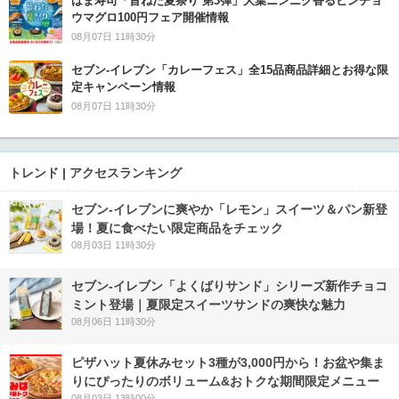
はま寿司「旨ねた夏祭り 第3弾」大葉ニンニク香るビンチョ
ウマグロ100円フェア開催情報
08月07日 11時30分
セブン‐イレブン「カレーフェス」全15品商品詳細とお得な限
定キャンペーン情報
08月07日 11時30分
トレンド | アクセスランキング
セブン‐イレブンに爽やか「レモン」スイーツ＆パン新登
場！夏に食べたい限定商品をチェック
08月03日 11時30分
セブン‐イレブン「よくばりサンド」シリーズ新作チョコ
ミント登場｜夏限定スイーツサンドの爽快な魅力
08月06日 11時30分
ピザハット夏休みセット3種が3,000円から！お盆や集ま
りにぴったりのボリューム&おトクな期間限定メニュー
08月03日 13時00分