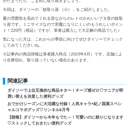
がたまったら、こまめに取り除きましょう。
今回は、ダイソーの「蚊取り器 （小）」をご紹介しました。
夏の雰囲気を高めてくれる昔ながらのレトロかわいいブタ形の蚊取
り器です。ミニサイズなので邪魔になりにくいのもうれしいポイン
ト！220円（税込）ですが、筆者は購入して大正解の商品でした♪
気になった方は、これからの季節に向けてぜひダイソーでチェック
してみてくださいね。
※記事内の商品情報は筆者購入時点（2023年4月）です。店舗によ
り在庫切れ、取り扱っていない場合があります。
関連記事
ダイソーで上位互換的な商品キター！チープ感ゼロ♡マニアが即
買い替えを決意した便利グッズ
おでかけシーズンに大活躍な付録！人気キャラ×紀ノ国屋スペシ
ャルコラボグッズ♡リンネル6月号
【朗報】ダイソーから今年もでた～！可愛いのに頼りになります
♡ストックしておきたい便利グッズ