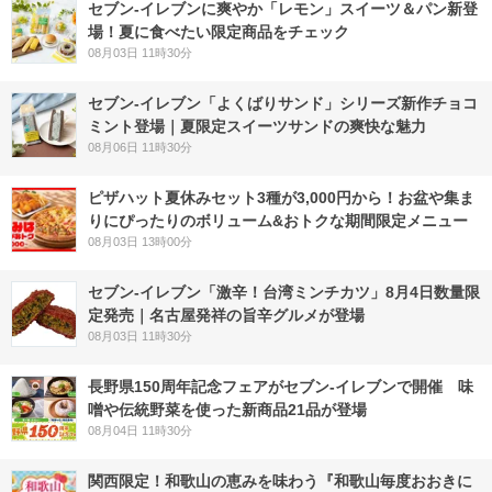
セブン‐イレブンに爽やか「レモン」スイーツ＆パン新登
場！夏に食べたい限定商品をチェック
08月03日 11時30分
セブン‐イレブン「よくばりサンド」シリーズ新作チョコ
ミント登場｜夏限定スイーツサンドの爽快な魅力
08月06日 11時30分
ピザハット夏休みセット3種が3,000円から！お盆や集ま
りにぴったりのボリューム&おトクな期間限定メニュー
08月03日 13時00分
セブン-イレブン「激辛！台湾ミンチカツ」8月4日数量限
定発売｜名古屋発祥の旨辛グルメが登場
08月03日 11時30分
長野県150周年記念フェアがセブン-イレブンで開催 味
噌や伝統野菜を使った新商品21品が登場
08月04日 11時30分
関西限定！和歌山の恵みを味わう『和歌山毎度おおきに