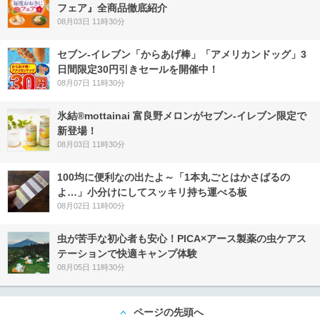
フェア』全商品徹底紹介
08月03日 11時30分
セブン‐イレブン「からあげ棒」「アメリカンドッグ」3
日間限定30円引きセールを開催中！
08月07日 11時30分
氷結®mottainai 富良野メロンがセブン‐イレブン限定で
新登場！
08月03日 11時30分
100均に便利なの出たよ～「1本丸ごとはかさばるの
よ…」小分けにしてスッキリ持ち運べる板
08月02日 11時00分
虫が苦手な初心者も安心！PICA×アース製薬の虫ケアス
テーションで快適キャンプ体験
08月05日 11時30分
ページの先頭へ