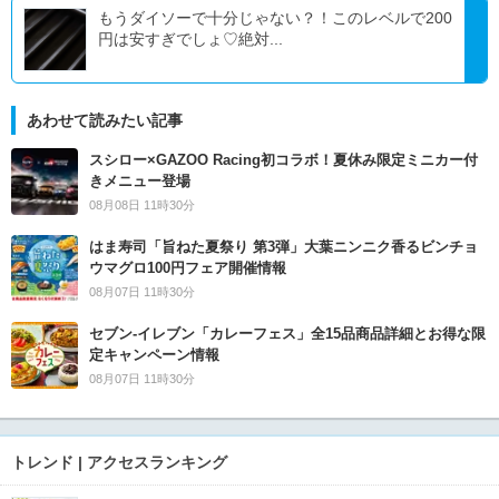
もうダイソーで十分じゃない？！このレベルで200
円は安すぎでしょ♡絶対...
あわせて読みたい記事
スシロー×GAZOO Racing初コラボ！夏休み限定ミニカー付
きメニュー登場
08月08日 11時30分
はま寿司「旨ねた夏祭り 第3弾」大葉ニンニク香るビンチョ
ウマグロ100円フェア開催情報
08月07日 11時30分
セブン‐イレブン「カレーフェス」全15品商品詳細とお得な限
定キャンペーン情報
08月07日 11時30分
トレンド | アクセスランキング