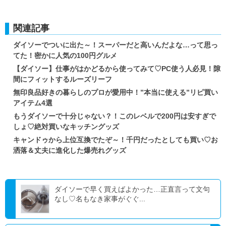
関連記事
ダイソーでついに出た～！スーパーだと高いんだよな…って思っ
てた！密かに人気の100円グルメ
【ダイソー】仕事がはかどるから使ってみて♡PC使う人必見！隙
間にフィットするルーズリーフ
無印良品好きの暮らしのプロが愛用中！”本当に使える”リピ買い
アイテム4選
もうダイソーで十分じゃない？！このレベルで200円は安すぎで
しょ♡絶対買いなキッチングッズ
キャンドゥから上位互換でたぞ～！千円だったとしても買い♡お
洒落＆丈夫に進化した爆売れグッズ
ダイソーで早く買えばよかった…正直言って文句
なし♡名もなき家事がぐぐ...