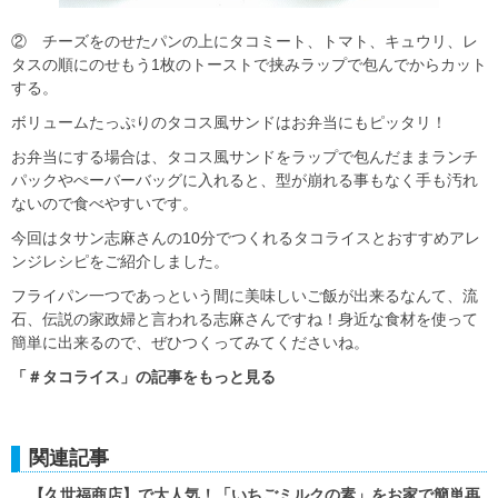
② チーズをのせたパンの上にタコミート、トマト、キュウリ、レ
タスの順にのせもう1枚のトーストで挟みラップで包んでからカット
する。
ボリュームたっぷりのタコス風サンドはお弁当にもピッタリ！
お弁当にする場合は、タコス風サンドをラップで包んだままランチ
パックやぺーバーバッグに入れると、型が崩れる事もなく手も汚れ
ないので食べやすいです。
今回はタサン志麻さんの10分でつくれるタコライスとおすすめアレ
ンジレシピをご紹介しました。
フライパン一つであっという間に美味しいご飯が出来るなんて、流
石、伝説の家政婦と言われる志麻さんですね！身近な食材を使って
簡単に出来るので、ぜひつくってみてくださいね。
「＃タコライス」の記事をもっと見る
関連記事
【久世福商店】で大人気！「いちごミルクの素」をお家で簡単再