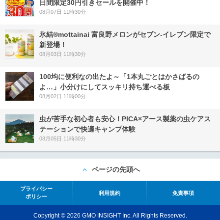
日間限定30円引きセールを開催中！
08月07日 11時30分
氷結®mottainai 富良野メロンがセブン‐イレブン限定で
新登場！
08月03日 11時30分
100均に便利なの出たよ～「1本丸ごとはかさばるの
よ…」小分けにしてスッキリ持ち運べる板
08月02日 11時00分
虫が苦手な初心者も安心！PICA×アース製薬の虫ケアス
テーションで快適キャンプ体験
08月05日 11時30分
ページの先頭へ
プライバシー
利用規約
免責事項
ポリシー
Copyright © 2026 GMO INSIGHT Inc. All Rights Reserved.