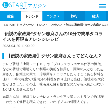
マガジン
総合
エンタメ
旅行
経済
トレンド
E START トップページ
トレンド
マガジン
”伝説の家政婦”タサン志麻さん
”伝説の家政婦”タサン志麻さんの10分で簡単タコラ
イスを再現＆アレンジレシピ
2023-04-20 11:00:00
【伝説の家政婦】タサン志麻さんってどんな人？
テレビ番組「沸騰ワード10」や「プロフェッショナル仕事の流儀」
などの番組で素晴らしい料理の腕前を披露し一躍時の人となった志
麻さん。依頼主の家で、冷蔵庫をチェックしたらそこにある材料を
使い、3時間程度で1週間分の料理を作り上げる姿は、視聴者を大変
驚かせました。その上、味も見た目も抜群なのだから人気が出ない
わけありませんよね！
志麻さんは、老舗フレンチレストランや三ツ星レストランで約15年
にわたって修行を積んできた、いわばプロの料理人です。