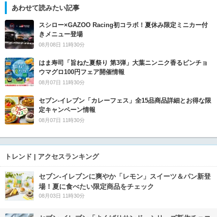
あわせて読みたい記事
スシロー×GAZOO Racing初コラボ！夏休み限定ミニカー付
きメニュー登場
08月08日 11時30分
はま寿司「旨ねた夏祭り 第3弾」大葉ニンニク香るビンチョ
ウマグロ100円フェア開催情報
08月07日 11時30分
セブン‐イレブン「カレーフェス」全15品商品詳細とお得な限
定キャンペーン情報
08月07日 11時30分
トレンド | アクセスランキング
セブン‐イレブンに爽やか「レモン」スイーツ＆パン新登
場！夏に食べたい限定商品をチェック
08月03日 11時30分