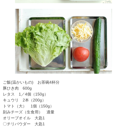
ご飯(温かいもの) お茶碗4杯分
豚ひき肉 600g
レタス 1／4個（150g）
キュウリ 2本（200g）
トマト（大） 1個（150g）
刻みチーズ（生食用） 適量
オリーブオイル 大匙1
〇チリパウダー 大匙1