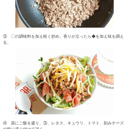
③ 〇の調味料を加え軽く炒め、香りが立ったら◆を加え味を調え
る。
④ 器にご飯を盛り、③、レタス、キュウリ、トマト、刻みチーズ
の順に盛り付けて頂く。