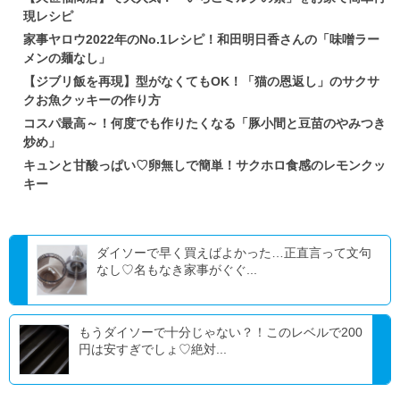
現レシピ
家事ヤロウ2022年のNo.1レシピ！和田明日香さんの「味噌ラー
メンの麺なし」
【ジブリ飯を再現】型がなくてもOK！「猫の恩返し」のサクサ
クお魚クッキーの作り方
コスパ最高～！何度でも作りたくなる「豚小間と豆苗のやみつき
炒め」
キュンと甘酸っぱい♡卵無しで簡単！サクホロ食感のレモンクッ
キー
ダイソーで早く買えばよかった…正直言って文句
なし♡名もなき家事がぐぐ...
もうダイソーで十分じゃない？！このレベルで200
円は安すぎでしょ♡絶対...