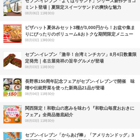
セブン‐イレブン「よくばりサンド」シリーズ新作チョコ
ミント登場｜夏限定スイーツサンドの爽快な魅力
08月06日 11時30分
ピザハット夏休みセット3種が3,000円から！お盆や集ま
りにぴったりのボリューム&おトクな期間限定メニュー
08月03日 13時00分
セブン-イレブン「激辛！台湾ミンチカツ」8月4日数量限
定発売｜名古屋発祥の旨辛グルメが登場
08月03日 11時30分
長野県150周年記念フェアがセブン-イレブンで開催 味
噌や伝統野菜を使った新商品21品が登場
08月04日 11時30分
関西限定！和歌山の恵みを味わう『和歌山毎度おおきに
フェア』全商品徹底紹介
08月03日 11時30分
セブン‐イレブン「からあげ棒」「アメリカンドッグ」3