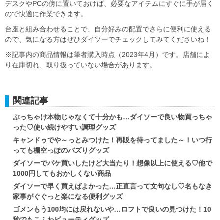
デスクやPCの傍に置いておけば、必要なアイテムにすぐに手が届く
ので快適に作業できます。
台座と組み合わせることで、自分好みの配置でさらに便利に使える
ので、気になる方はぜひダイソーでチェックしてみてくださいね！
※記事内の商品情報は筆者購入時点（2023年4月）です。店舗によ
り在庫切れ、取り扱っていない場合があります。
関連記事
ぶっちゃけ本物じゃなくて十分かも…ダイソーで良い物買っちゃ
った♡使い続けやすい調理グッズ
キャンドゥでや～っとみつけた！再販を待ってました～！いつ行
っても棚空っぽのバズりグッズ
ダイソーでパケ買いしたけど大当たり！想像以上に使える♡他で
1000円してもおかしくない商品
ダイソーで早く買えばよかった…正直言って文句なし♡名もなき
家事がぐぐっと楽になる便利グッズ
ゴメンもう100均には戻れないや…ロフトで良いの見つけた！10
秒でもこふわビューティグッズ