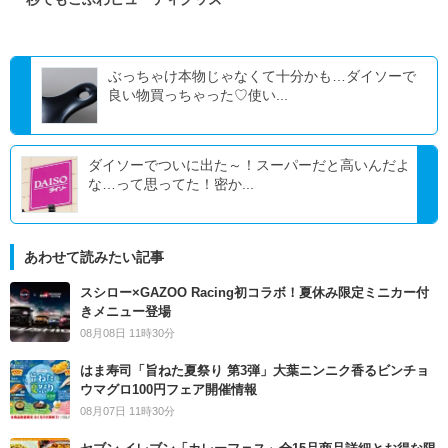
ぶっちゃけ本物じゃなくて十分かも…ダイソーで
良い物買っちゃった♡使い...
ダイソーでついに出た～！スーパーだと高いんだよ
な…って思ってた！密か...
あわせて読みたい記事
スシロー×GAZOO Racing初コラボ！夏休み限定ミニカー付
きメニュー登場
08月08日 11時30分
はま寿司「旨ねた夏祭り 第3弾」大葉ニンニク香るビンチョ
ウマグロ100円フェア開催情報
08月07日 11時30分