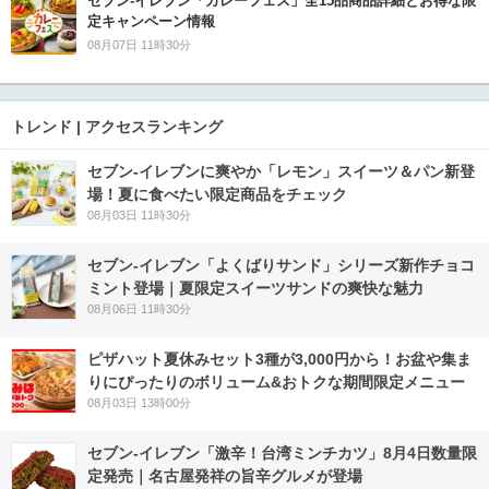
セブン‐イレブン「カレーフェス」全15品商品詳細とお得な限
定キャンペーン情報
08月07日 11時30分
トレンド | アクセスランキング
セブン‐イレブンに爽やか「レモン」スイーツ＆パン新登
場！夏に食べたい限定商品をチェック
08月03日 11時30分
セブン‐イレブン「よくばりサンド」シリーズ新作チョコ
ミント登場｜夏限定スイーツサンドの爽快な魅力
08月06日 11時30分
ピザハット夏休みセット3種が3,000円から！お盆や集ま
りにぴったりのボリューム&おトクな期間限定メニュー
08月03日 13時00分
セブン-イレブン「激辛！台湾ミンチカツ」8月4日数量限
定発売｜名古屋発祥の旨辛グルメが登場