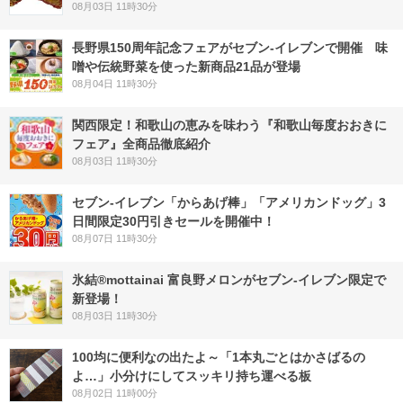
08月03日 11時30分
長野県150周年記念フェアがセブン-イレブンで開催 味
噌や伝統野菜を使った新商品21品が登場
08月04日 11時30分
関西限定！和歌山の恵みを味わう『和歌山毎度おおきに
フェア』全商品徹底紹介
08月03日 11時30分
セブン‐イレブン「からあげ棒」「アメリカンドッグ」3
日間限定30円引きセールを開催中！
08月07日 11時30分
氷結®mottainai 富良野メロンがセブン‐イレブン限定で
新登場！
08月03日 11時30分
100均に便利なの出たよ～「1本丸ごとはかさばるの
よ…」小分けにしてスッキリ持ち運べる板
08月02日 11時00分