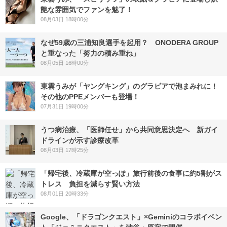
艶な雰囲気でファンを魅了！
08月03日 18時00分
なぜ59歳の三浦知良選手を起用？ ONODERA GROUP
と重なった「努力の積み重ね」
08月05日 16時00分
東雲うみが「ヤングキング」のグラビアで泡まみれに！
その他のPPEメンバーも登場！
07月31日 19時00分
うつ病治療、「医師任せ」から共同意思決定へ 新ガイ
ドラインが示す診療改革
08月03日 17時25分
「帰宅後、冷蔵庫が空っぽ」旅行前後の食事に約5割がス
トレス 負担を減らす賢い方法
08月01日 20時33分
Google、「ドラゴンクエスト」×Geminiのコラボイベン