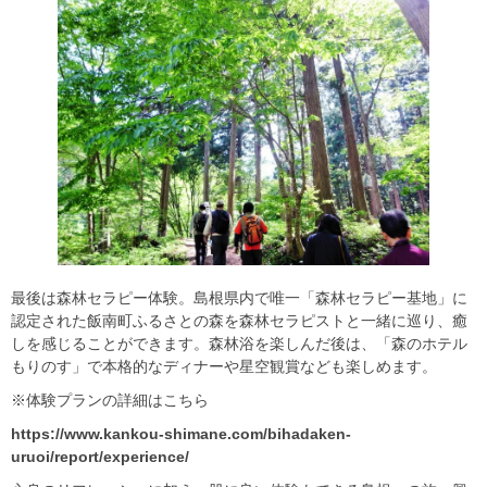
最後は森林セラピー体験。島根県内で唯一「森林セラピー基地」に
認定された飯南町ふるさとの森を森林セラピストと一緒に巡り、癒
しを感じることができます。森林浴を楽しんだ後は、「森のホテル
もりのす」で本格的なディナーや星空観賞なども楽しめます。
※体験プランの詳細はこちら
https://www.kankou-shimane.com/bihadaken-
uruoi/report/experience/