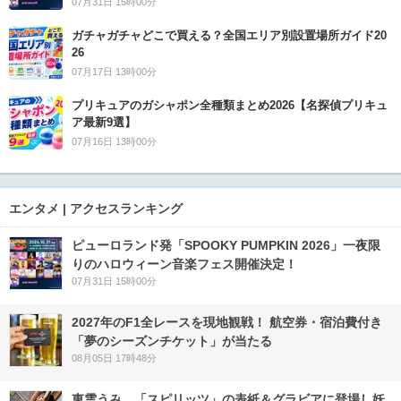
07月31日 15時00分
ガチャガチャどこで買える？全国エリア別設置場所ガイド20
26
07月17日 13時00分
プリキュアのガシャポン全種類まとめ2026【名探偵プリキュ
ア最新9選】
07月16日 13時00分
エンタメ | アクセスランキング
ピューロランド発「SPOOKY PUMPKIN 2026」一夜限
りのハロウィーン音楽フェス開催決定！
07月31日 15時00分
2027年のF1全レースを現地観戦！ 航空券・宿泊費付き
「夢のシーズンチケット」が当たる
08月05日 17時48分
東雲うみ、「スピリッツ」の表紙＆グラビアに登場し妖