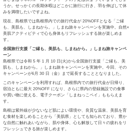
うか。せっかくの長期休暇はどこかに旅行に行き、羽を伸ばして休
みを満喫したいですよね。
現在、島根県では島根県内での旅行代金が 20%OFFとなる「ご縁
も、美肌も、しまねから。」しまね旅キャンペーンを実施中。自然×
美肌アクティビティで心も身体もリフレッシュする旅が楽しめま
す。
全国旅行支援「ご縁も、美肌も、しまねから。」しまね旅キャンペ
ーン
島根県では令和 5 年 1 月 10 日(火)から全国旅行支援「ご縁も、美
肌も、しまねから。」しまね旅キャンペーンを実施中。今回、その
キャンペーンが6月 30 日（金）まで延長することとなりました。
このキャンペーンを利用すれば、島根県内での旅行代金が日帰り、
宿泊ともに最大 20%OFF になり、さらに県内の登録施設での食事
や買い物に使える、電子クーポン「しまねっこペイ」ももらえま
す。
島根は紫外線が少ないなど肌によい環境や、良質な温泉、美肌を育
む食材を楽しめることから「美肌県」としても知られており、豊か
な自然に触れあいながら、肌や身体、心も解放して日々の疲れをリ
フレッシュできる旅が楽しめます。