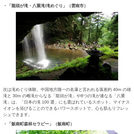
・「龍頭が滝・八重滝/
滝めぐり」（雲南市）
次は滝めぐり体験。中国地方随一の名瀑と言われる落差約 40m の雄
滝と 30m の雌滝からなる「龍頭が滝」や8つの滝が連なる「八重
滝」は、「日本の滝 100 選」にも選ばれているスポット。マイナス
イオンを浴びることのできるパワースポットで、心も肌もリフレッ
シュできます。
・「飯南町森林セラピー」（飯南町）