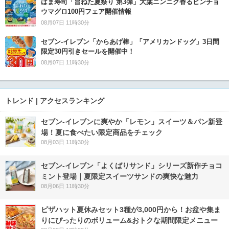
はま寿司「旨ねた夏祭り 第3弾」大葉ニンニク香るビンチョ
ウマグロ100円フェア開催情報
08月07日 11時30分
セブン‐イレブン「からあげ棒」「アメリカンドッグ」3日間
限定30円引きセールを開催中！
08月07日 11時30分
トレンド | アクセスランキング
セブン‐イレブンに爽やか「レモン」スイーツ＆パン新登
場！夏に食べたい限定商品をチェック
08月03日 11時30分
セブン‐イレブン「よくばりサンド」シリーズ新作チョコ
ミント登場｜夏限定スイーツサンドの爽快な魅力
08月06日 11時30分
ピザハット夏休みセット3種が3,000円から！お盆や集ま
りにぴったりのボリューム&おトクな期間限定メニュー