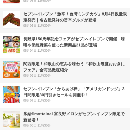
08月03日 13時00分
セブン-イレブン「激辛！台湾ミンチカツ」8月4日数量限
定発売｜名古屋発祥の旨辛グルメが登場
08月03日 11時30分
長野県150周年記念フェアがセブン-イレブンで開催 味
噌や伝統野菜を使った新商品21品が登場
08月04日 11時30分
関西限定！和歌山の恵みを味わう『和歌山毎度おおきに
フェア』全商品徹底紹介
08月03日 11時30分
セブン‐イレブン「からあげ棒」「アメリカンドッグ」3
日間限定30円引きセールを開催中！
08月07日 11時30分
氷結®mottainai 富良野メロンがセブン‐イレブン限定で
新登場！
08月03日 11時30分