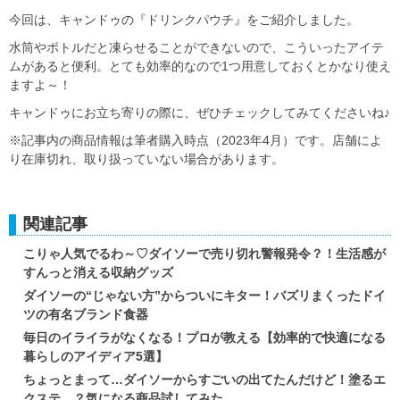
今回は、キャンドゥの『ドリンクパウチ』をご紹介しました。
水筒やボトルだと凍らせることができないので、こういったアイテ
ムがあると便利。とても効率的なので1つ用意しておくとかなり使え
ますよ～！
キャンドゥにお立ち寄りの際に、ぜひチェックしてみてくださいね♪
※記事内の商品情報は筆者購入時点（2023年4月）です。店舗によ
り在庫切れ、取り扱っていない場合があります。
関連記事
こりゃ人気でるわ～♡ダイソーで売り切れ警報発令？！生活感が
すんっと消える収納グッズ
ダイソーの“じゃない方”からついにキター！バズリまくったドイ
ツの有名ブランド食器
毎日のイライラがなくなる！プロが教える【効率的で快適になる
暮らしのアイディア5選】
ちょっとまって…ダイソーからすごいの出てたんだけど！塗るエ
クステ…？気になる商品試してみた