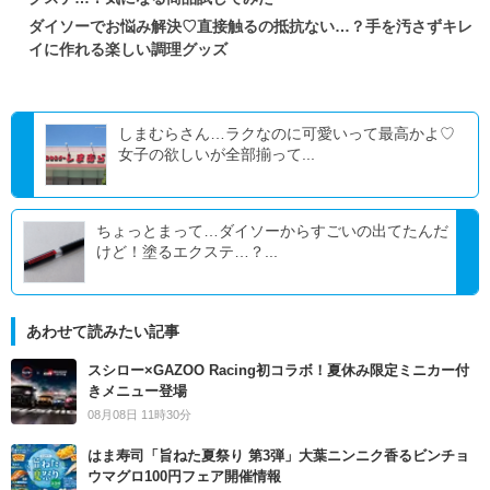
ダイソーでお悩み解決♡直接触るの抵抗ない…？手を汚さずキレ
イに作れる楽しい調理グッズ
しまむらさん…ラクなのに可愛いって最高かよ♡
女子の欲しいが全部揃って...
ちょっとまって…ダイソーからすごいの出てたんだ
けど！塗るエクステ…？...
あわせて読みたい記事
スシロー×GAZOO Racing初コラボ！夏休み限定ミニカー付
きメニュー登場
08月08日 11時30分
はま寿司「旨ねた夏祭り 第3弾」大葉ニンニク香るビンチョ
ウマグロ100円フェア開催情報