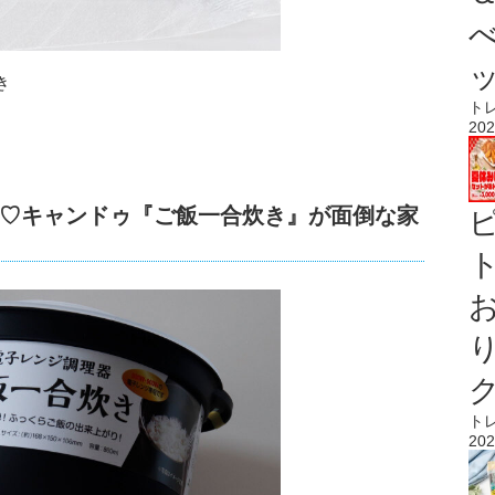
き
ト
202
♡キャンドゥ『ご飯一合炊き』が面倒な家
ト
ト
202