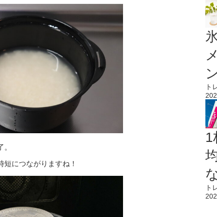
氷
ト
202
1
了。
時短につながりますね！
ト
202