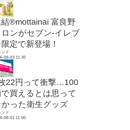
結®mottainai 富良野
メロンがセブン‐イレブ
ン限定で新登場！
レンド
6-08-03 11:30
枚22円って衝撃…100
均で買えるとは思って
なかった衛生グッズ
レンド
6-08-01 11:00