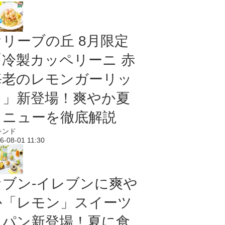
オリーブの丘 8月限定
「冷製カッペリーニ 赤
海老のレモンガーリッ
ク」新登場！爽やか夏
メニューを徹底解説
レンド
6-08-01 11:30
セブン‐イレブンに爽や
か「レモン」スイーツ
＆パン新登場！夏に食