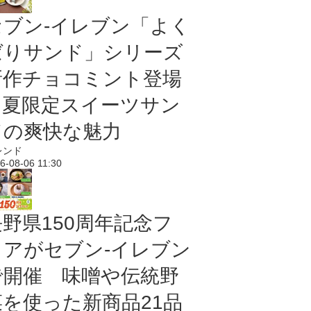
セブン‐イレブン「よく
ばりサンド」シリーズ
新作チョコミント登場
｜夏限定スイーツサン
ドの爽快な魅力
レンド
6-08-06 11:30
長野県150周年記念フ
ェアがセブン-イレブン
で開催 味噌や伝統野
菜を使った新商品21品