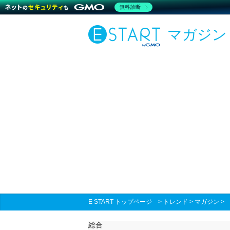
無料診断
マガジン
E START トップページ
>
トレンド
>
マガジン
総合