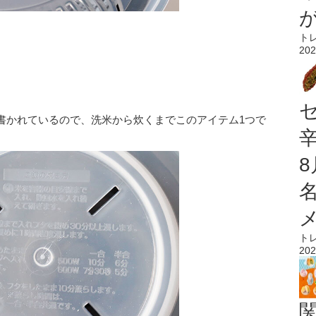
ト
202
書かれているので、洗米から炊くまでこのアイテム1つで
ト
202