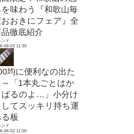
みを味わう『和歌山毎
度おおきにフェア』全
商品徹底紹介
レンド
6-08-03 11:30
100均に便利なの出た
よ～「1本丸ごとはか
さばるのよ…」小分け
にしてスッキリ持ち運
べる板
レンド
6-08-02 11:00