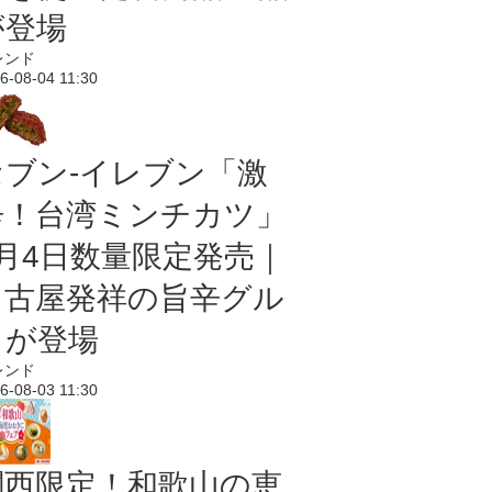
が登場
レンド
6-08-04 11:30
セブン-イレブン「激
辛！台湾ミンチカツ」
8月4日数量限定発売｜
名古屋発祥の旨辛グル
メが登場
レンド
6-08-03 11:30
関西限定！和歌山の恵