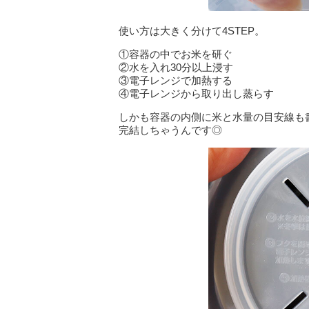
使い方は大きく分けて4STEP。
①容器の中でお米を研ぐ
②水を入れ30分以上浸す
③電子レンジで加熱する
④電子レンジから取り出し蒸らす
しかも容器の内側に米と水量の目安線も
完結しちゃうんです◎