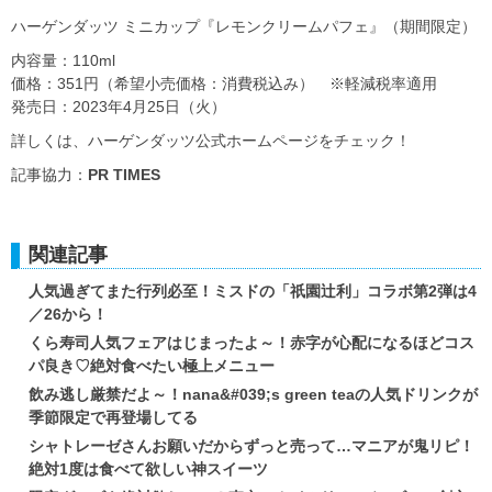
ハーゲンダッツ ミニカップ『レモンクリームパフェ』（期間限定）
内容量：110ml
価格：351円（希望小売価格：消費税込み） ※軽減税率適用
発売日：2023年4月25日（火）
詳しくは、ハーゲンダッツ公式ホームページをチェック！
記事協力：
PR TIMES
関連記事
人気過ぎてまた行列必至！ミスドの「祇園辻利」コラボ第2弾は4
／26から！
くら寿司人気フェアはじまったよ～！赤字が心配になるほどコス
パ良き♡絶対食べたい極上メニュー
飲み逃し厳禁だよ～！nana&#039;s green teaの人気ドリンクが
季節限定で再登場してる
シャトレーゼさんお願いだからずっと売って…マニアが鬼リピ！
絶対1度は食べて欲しい神スイーツ