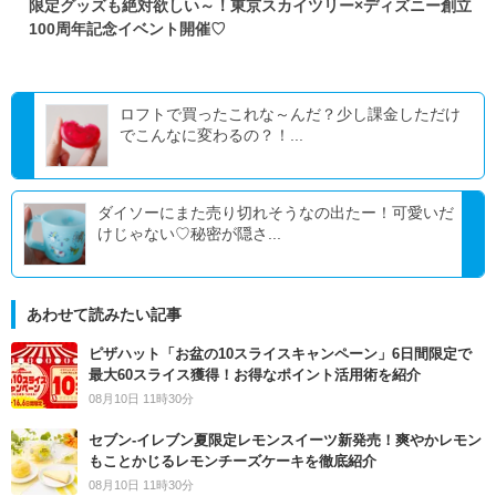
限定グッズも絶対欲しい～！東京スカイツリー×ディズニー創立
100周年記念イベント開催♡
ロフトで買ったこれな～んだ？少し課金しただけ
でこんなに変わるの？！...
ダイソーにまた売り切れそうなの出たー！可愛いだ
けじゃない♡秘密が隠さ...
あわせて読みたい記事
ピザハット「お盆の10スライスキャンペーン」6日間限定で
最大60スライス獲得！お得なポイント活用術を紹介
08月10日 11時30分
セブン‐イレブン夏限定レモンスイーツ新発売！爽やかレモン
もことかじるレモンチーズケーキを徹底紹介
08月10日 11時30分