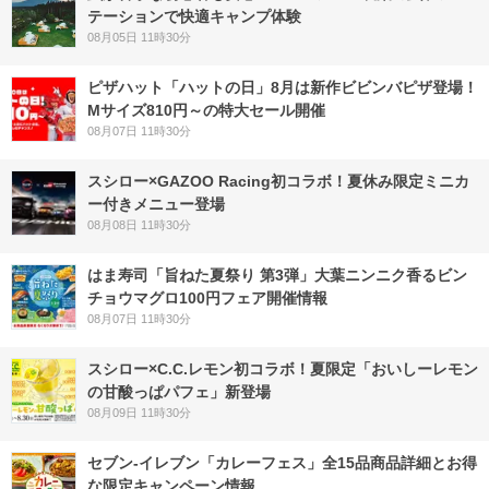
テーションで快適キャンプ体験
08月05日 11時30分
ピザハット「ハットの日」8月は新作ビビンバピザ登場！
Mサイズ810円～の特大セール開催
08月07日 11時30分
スシロー×GAZOO Racing初コラボ！夏休み限定ミニカ
ー付きメニュー登場
08月08日 11時30分
はま寿司「旨ねた夏祭り 第3弾」大葉ニンニク香るビン
チョウマグロ100円フェア開催情報
08月07日 11時30分
スシロー×C.C.レモン初コラボ！夏限定「おいしーレモン
の甘酸っぱパフェ」新登場
08月09日 11時30分
セブン‐イレブン「カレーフェス」全15品商品詳細とお得
な限定キャンペーン情報