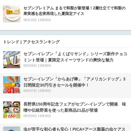
セブンプレミアム まるで和梨が新登場！2層仕立てで和梨の
果実感を忠実再現した夏限定アイス
08月10日 11時30分
トレンド | アクセスランキング
セブン‐イレブン「よくばりサンド」シリーズ新作チョコ
ミント登場｜夏限定スイーツサンドの爽快な魅力
08月06日 11時30分
セブン‐イレブン「からあげ棒」「アメリカンドッグ」3
日間限定30円引きセールを開催中！
08月07日 11時30分
長野県150周年記念フェアがセブン-イレブンで開催 味
噌や伝統野菜を使った新商品21品が登場
08月04日 11時30分
虫が苦手な初心者も安心！PICA×アース製薬の虫ケアス