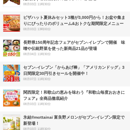
08月03日 11時30分
ピザハット夏休みセット3種が3,000円から！お盆や集ま
りにぴったりのボリューム&おトクな期間限定メニュー
08月03日 13時00分
長野県150周年記念フェアがセブン-イレブンで開催 味
噌や伝統野菜を使った新商品21品が登場
08月04日 11時30分
セブン‐イレブン「からあげ棒」「アメリカンドッグ」3
日間限定30円引きセールを開催中！
08月07日 11時30分
関西限定！和歌山の恵みを味わう『和歌山毎度おおきに
フェア』全商品徹底紹介
08月03日 11時30分
氷結®mottainai 富良野メロンがセブン‐イレブン限定で
新登場！
08月03日 11時30分