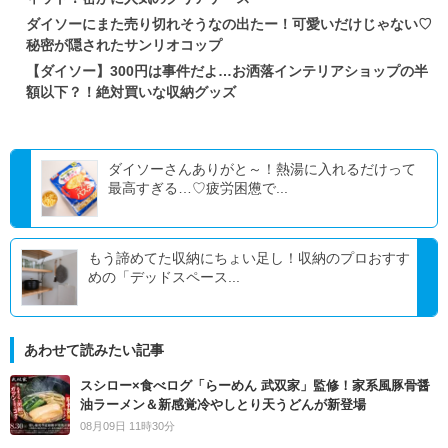
ダイソーにまた売り切れそうなの出たー！可愛いだけじゃない♡
秘密が隠されたサンリオコップ
【ダイソー】300円は事件だよ…お洒落インテリアショップの半
額以下？！絶対買いな収納グッズ
ダイソーさんありがと～！熱湯に入れるだけって
最高すぎる…♡疲労困憊で...
もう諦めてた収納にちょい足し！収納のプロおすす
めの「デッドスペース...
あわせて読みたい記事
スシロー×食べログ「らーめん 武双家」監修！家系風豚骨醤
油ラーメン＆新感覚冷やしとり天うどんが新登場
08月09日 11時30分