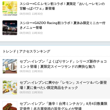
スシロー×C.C.レモン初コラボ！夏限定「おいしーレモンの
甘酸っぱパフェ」新登場
08月09日 11時30分
スシロー×GAZOO Racing初コラボ！夏休み限定ミニカー付
きメニュー登場
08月08日 11時30分
トレンド | アクセスランキング
セブン‐イレブン「よくばりサンド」シリーズ新作チョコ
ミント登場｜夏限定スイーツサンドの爽快な魅力
08月06日 11時30分
セブン‐イレブンに爽やか「レモン」スイーツ＆パン新登
場！夏に食べたい限定商品をチェック
08月03日 11時30分
セブン-イレブン「激辛！台湾ミンチカツ」8月4日数量限
定発売｜名古屋発祥の旨辛グルメが登場