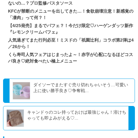
ないの…？プロ監修パスタソース
KFCが禁断のメニューを出してきた…！食欲崩壊注意！新感覚の
「凄肉」って何？！
【4/25発売】まるでパフェ？！今だけ限定♡ハーゲンダッツ新作
『レモンクリームパフェ』
人気過ぎてまた行列必至！ミスドの「祇園辻利」コラボ第2弾は4
／26から！
くら寿司人気フェアはじまったよ～！赤字が心配になるほどコス
パ良き♡絶対食べたい極上メニュー
ダイソーでまたすぐ売り切れちゃいそう…可愛い
上に使い勝手良き♡争奪戦...
キャンドゥのコレ持っておけば最強じゃん！溶けち
ゃっても即よみがえる♡...