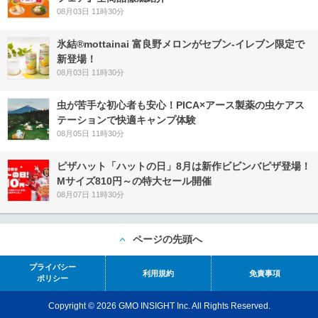
08月03日 11時30分
氷結®mottainai 富良野メロンがセブン‐イレブン限定で
新登場！
08月03日 11時30分
虫が苦手な初心者も安心！PICA×アース製薬の虫ケアス
テーションで快適キャンプ体験
08月05日 11時30分
ピザハット「ハットの日」8月は新作ビビンバピザ登場！
Mサイズ810円～の特大セール開催
08月07日 11時30分
ページの先頭へ
プライバシー
利用規約
免責事項
ポリシー
Copyright © 2026 GMO INSIGHT Inc. All Rights Reserved.