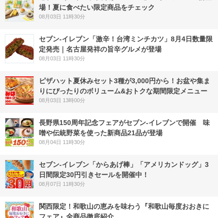
場！夏に食べたい限定商品をチェック
08月03日 11時30分
セブン-イレブン「激辛！台湾ミンチカツ」8月4日数量限
定発売｜名古屋発祥の旨辛グルメが登場
08月03日 11時30分
ピザハット夏休みセット3種が3,000円から！お盆や集ま
りにぴったりのボリューム&おトクな期間限定メニュー
08月03日 13時00分
長野県150周年記念フェアがセブン-イレブンで開催 味
噌や伝統野菜を使った新商品21品が登場
08月04日 11時30分
セブン‐イレブン「からあげ棒」「アメリカンドッグ」3
日間限定30円引きセールを開催中！
08月07日 11時30分
関西限定！和歌山の恵みを味わう『和歌山毎度おおきに
フェア』全商品徹底紹介