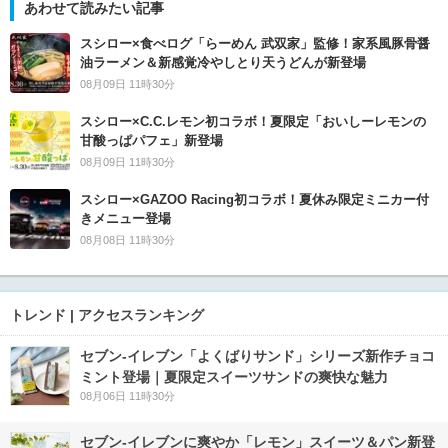
あわせて読みたい記事
スシロー×食べログ「らーめん 武双家」監修！家系風豚骨醤
油ラーメン＆新感覚冷やしとり天うどんが新登場
08月09日 11時30分
スシロー×C.C.レモン初コラボ！夏限定「おいしーレモンの
甘酸っぱパフェ」新登場
08月09日 11時30分
スシロー×GAZOO Racing初コラボ！夏休み限定ミニカー付
きメニュー登場
08月08日 11時30分
トレンド | アクセスランキング
セブン‐イレブン「よくばりサンド」シリーズ新作チョコ
ミント登場｜夏限定スイーツサンドの爽快な魅力
08月06日 11時30分
セブン‐イレブンに爽やか「レモン」スイーツ＆パン新登