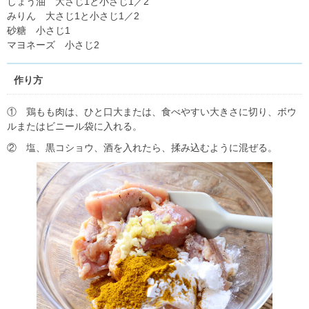
しょう油 大さじ1と小さじ1／2
みりん 大さじ1と小さじ1／2
砂糖 小さじ1
マヨネーズ 小さじ2
作り方
① 鶏もも肉は、ひと口大または、食べやすい大きさに切り、ボウ
ルまたはビニール袋に入れる。
② 塩、黒コショウ、酒を入れたら、揉み込むように混ぜる。