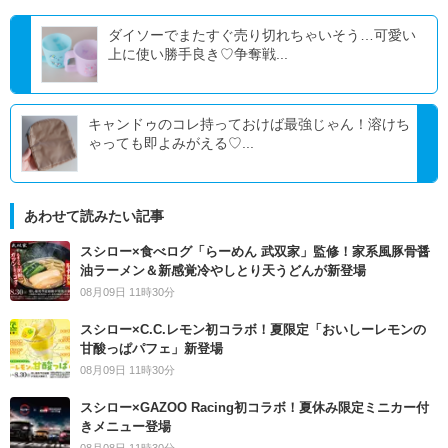
ダイソーでまたすぐ売り切れちゃいそう…可愛い
上に使い勝手良き♡争奪戦...
キャンドゥのコレ持っておけば最強じゃん！溶けち
ゃっても即よみがえる♡...
あわせて読みたい記事
スシロー×食べログ「らーめん 武双家」監修！家系風豚骨醤
油ラーメン＆新感覚冷やしとり天うどんが新登場
08月09日 11時30分
スシロー×C.C.レモン初コラボ！夏限定「おいしーレモンの
甘酸っぱパフェ」新登場
08月09日 11時30分
スシロー×GAZOO Racing初コラボ！夏休み限定ミニカー付
きメニュー登場
08月08日 11時30分