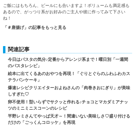
ご飯にはもちろん、ビールにも合いますよ！ボリュームも満足感も
あるので、がっつり系がお好みのご主人や彼に作ってみて下さい
ね！
「＃唐揚げ」の記事をもっと見る
関連記事
今日はパスタの気分♪定番からアレンジ系まで！曜日別「一週間
のパスタレシピ」
絵本に出てくるあのおやつを再現！「ぐりとぐらのふわふわカス
テラパンケーキ」
爆速レシピクリエイターおよねさんの「肉巻きおにぎり」が美味
しすぎた♡
卵不使用！型いらずでサクッと作れる♪チョコとマカダミアナッ
ツのミニミニスコーンのレシピ
平野レミさんてやっぱ天才～！間違いない美味しさ♡盛り付ける
だけの「ごっくんコロッケ」を再現