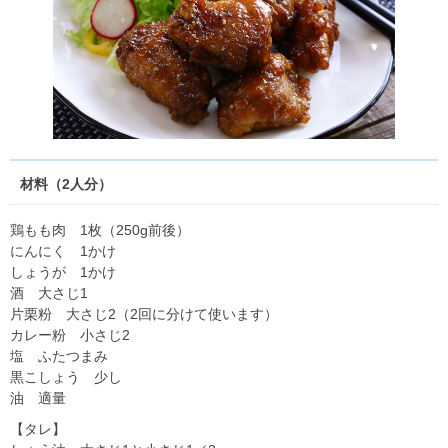
材料（2人分）
鶏もも肉 1枚（250g前後）
にんにく 1かけ
しょうが 1かけ
酒 大さじ1
片栗粉 大さじ2（2回に分けて使います）
カレー粉 小さじ2
塩 ふたつまみ
黒こしょう 少し
油 適量
【タレ】