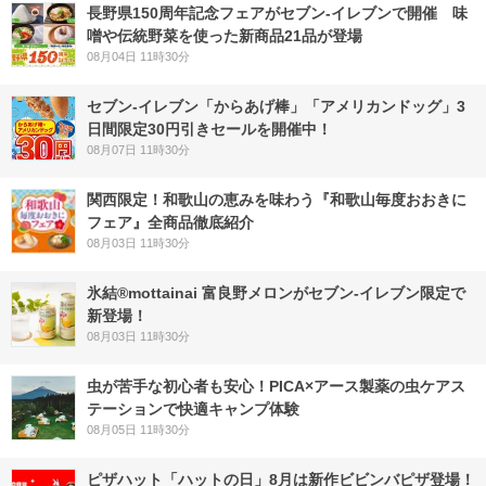
長野県150周年記念フェアがセブン-イレブンで開催 味
噌や伝統野菜を使った新商品21品が登場
08月04日 11時30分
セブン‐イレブン「からあげ棒」「アメリカンドッグ」3
日間限定30円引きセールを開催中！
08月07日 11時30分
関西限定！和歌山の恵みを味わう『和歌山毎度おおきに
フェア』全商品徹底紹介
08月03日 11時30分
氷結®mottainai 富良野メロンがセブン‐イレブン限定で
新登場！
08月03日 11時30分
虫が苦手な初心者も安心！PICA×アース製薬の虫ケアス
テーションで快適キャンプ体験
08月05日 11時30分
ピザハット「ハットの日」8月は新作ビビンバピザ登場！