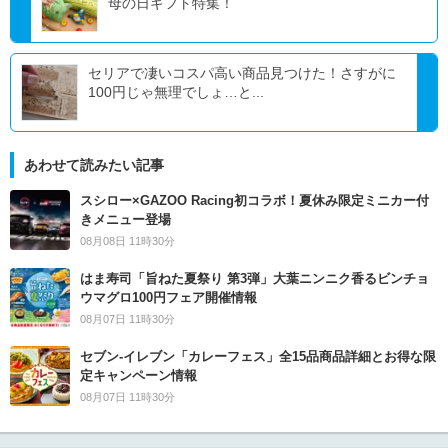
母の日ギフト特集！
セリアで凄いコスパ高い商品見つけた！さすがに
100円じゃ無理でしょ…と...
あわせて読みたい記事
スシロー×GAZOO Racing初コラボ！夏休み限定ミニカー付
きメニュー登場
08月08日 11時30分
はま寿司「旨ねた夏祭り 第3弾」大葉ニンニク香るビンチョ
ウマグロ100円フェア開催情報
08月07日 11時30分
セブン‐イレブン「カレーフェス」全15品商品詳細とお得な限
定キャンペーン情報
08月07日 11時30分