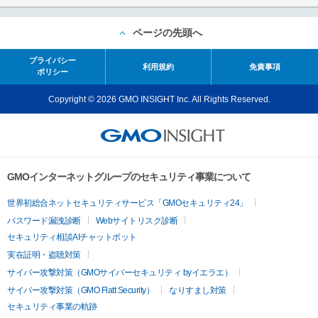
ページの先頭へ
プライバシー
利用規約
免責事項
ポリシー
Copyright © 2026 GMO INSIGHT Inc. All Rights Reserved.
GMOインターネットグループのセキュリティ事業について
世界初総合ネットセキュリティサービス「GMOセキュリティ24」
パスワード漏洩診断
Webサイトリスク診断
セキュリティ相談AIチャットボット
実在証明・盗聴対策
サイバー攻撃対策（GMOサイバーセキュリティ byイエラエ）
サイバー攻撃対策（GMO Flatt Security）
なりすまし対策
セキュリティ事業の軌跡