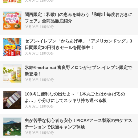
08月04日 11時30分
関西限定！和歌山の恵みを味わう『和歌山毎度おおきに
フェア』全商品徹底紹介
08月03日 11時30分
セブン‐イレブン「からあげ棒」「アメリカンドッグ」3
日間限定30円引きセールを開催中！
08月07日 11時30分
氷結®mottainai 富良野メロンがセブン‐イレブン限定で
新登場！
08月03日 11時30分
100均に便利なの出たよ～「1本丸ごとはかさばるの
よ…」小分けにしてスッキリ持ち運べる板
08月02日 11時00分
虫が苦手な初心者も安心！PICA×アース製薬の虫ケアス
テーションで快適キャンプ体験
08月05日 11時30分