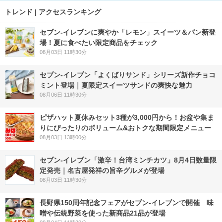
トレンド | アクセスランキング
セブン‐イレブンに爽やか「レモン」スイーツ＆パン新登
場！夏に食べたい限定商品をチェック
08月03日 11時30分
セブン‐イレブン「よくばりサンド」シリーズ新作チョコ
ミント登場｜夏限定スイーツサンドの爽快な魅力
08月06日 11時30分
ピザハット夏休みセット3種が3,000円から！お盆や集ま
りにぴったりのボリューム&おトクな期間限定メニュー
08月03日 13時00分
セブン-イレブン「激辛！台湾ミンチカツ」8月4日数量限
定発売｜名古屋発祥の旨辛グルメが登場
08月03日 11時30分
長野県150周年記念フェアがセブン-イレブンで開催 味
噌や伝統野菜を使った新商品21品が登場