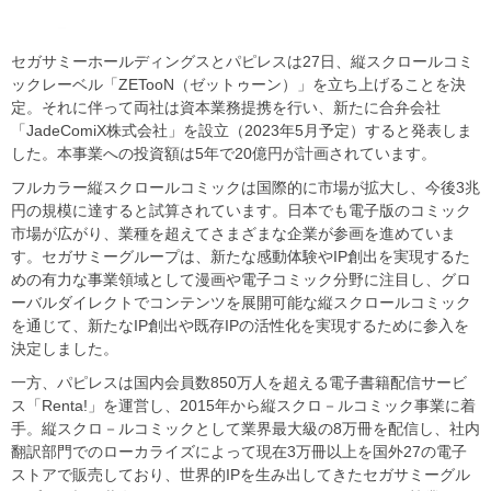
セガサミーホールディングスとパピレスは27日、縦スクロールコミ
ックレーベル「ZETooN（ゼットゥーン）」を立ち上げることを決
定。それに伴って両社は資本業務提携を行い、新たに合弁会社
「JadeComiX株式会社」を設立（2023年5月予定）すると発表しま
した。本事業への投資額は5年で20億円が計画されています。
フルカラー縦スクロールコミックは国際的に市場が拡大し、今後3兆
円の規模に達すると試算されています。日本でも電子版のコミック
市場が広がり、業種を超えてさまざまな企業が参画を進めていま
す。セガサミーグループは、新たな感動体験やIP創出を実現するた
めの有力な事業領域として漫画や電子コミック分野に注目し、グロ
ーバルダイレクトでコンテンツを展開可能な縦スクロールコミック
を通じて、新たなIP創出や既存IPの活性化を実現するために参入を
決定しました。
一方、パピレスは国内会員数850万人を超える電子書籍配信サービ
ス「Renta!」を運営し、2015年から縦スクロ－ルコミック事業に着
手。縦スクロ－ルコミックとして業界最大級の8万冊を配信し、社内
翻訳部門でのローカライズによって現在3万冊以上を国外27の電子
ストアで販売しており、世界的IPを生み出してきたセガサミーグル