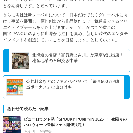
とを期待します」と述べています。
さらに両社は新レーベルについて「日本だけでなくグローバルに向
けて事業を展開し、原作創出から作品制作まで一気通貫できるクリ
エイティブチームを立ち上げます。そして、かつての黄金の
国“ZIPANGU”のように世界から注目を集め、新しい時代のエンタテ
インメントを創造していくことを目指します」としています。
北海道の名店「富良野とみ川」が東京駅に出店！
地産地消の石臼挽き中華...
公共料金などのファミペイ払いで「毎月500万円相
当ボーナス」の山分けキ...
あわせて読みたい記事
ピューロランド発「SPOOKY PUMPKIN 2026」一夜限りの
ハロウィーン音楽フェス開催決定！
07月31日 15時00分