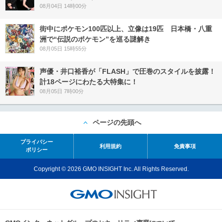
08月04日 14時00分
街中にポケモン100匹以上、立像は19匹 日本橋・八重
洲で“伝説のポケモン”を巡る謎解き
08月05日 15時55分
声優・井口裕香が「FLASH」で圧巻のスタイルを披露！
計18ページにわたる大特集に！
08月05日 7時00分
ページの先頭へ
プライバシー
利用規約
免責事項
ポリシー
Copyright © 2026 GMO INSIGHT Inc. All Rights Reserved.