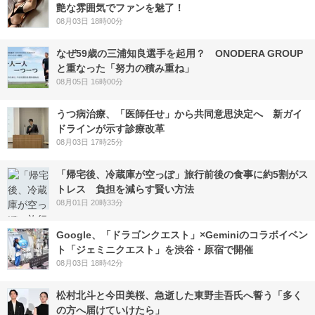
艶な雰囲気でファンを魅了！
08月03日 18時00分
なぜ59歳の三浦知良選手を起用？ ONODERA GROUP
と重なった「努力の積み重ね」
08月05日 16時00分
うつ病治療、「医師任せ」から共同意思決定へ 新ガイ
ドラインが示す診療改革
08月03日 17時25分
「帰宅後、冷蔵庫が空っぽ」旅行前後の食事に約5割がス
トレス 負担を減らす賢い方法
08月01日 20時33分
Google、「ドラゴンクエスト」×Geminiのコラボイベン
ト「ジェミニクエスト」を渋谷・原宿で開催
08月03日 18時42分
松村北斗と今田美桜、急逝した東野圭吾氏へ誓う「多く
の方へ届けていけたら」