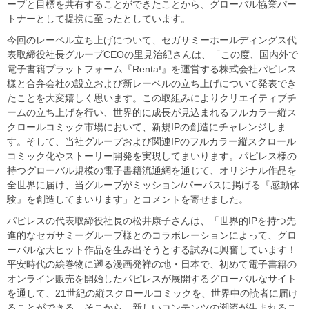
ープと目標を共有することができたことから、グローバル協業パー
トナーとして提携に至ったとしています。
今回のレーベル立ち上げについて、セガサミーホールディングス代
表取締役社長グループCEOの里見治紀さんは、「この度、国内外で
電子書籍プラットフォーム『Renta!』を運営する株式会社パピレス
様と合弁会社の設立および新レーベルの立ち上げについて発表でき
たことを大変嬉しく思います。この取組みによりクリエイティブチ
ームの立ち上げを行い、世界的に成長が見込まれるフルカラー縦ス
クロールコミック市場において、新規IPの創造にチャレンジしま
す。そして、当社グループおよび関連IPのフルカラー縦スクロール
コミック化やストーリー開発を実現してまいります。パピレス様の
持つグローバル規模の電子書籍流通網を通じて、オリジナル作品を
全世界に届け、当グループがミッション/パーパスに掲げる『感動体
験』を創造してまいります」とコメントを寄せました。
パピレスの代表取締役社長の松井康子さんは、「世界的IPを持つ先
進的なセガサミーグループ様とのコラボレーションによって、グロ
ーバルな大ヒット作品を生み出そうとする試みに興奮しています！
平安時代の絵巻物に遡る漫画発祥の地・日本で、初めて電子書籍の
オンライン販売を開始したパピレスが展開するグローバルなサイト
を通して、21世紀の縦スクロールコミックを、世界中の読者に届け
ることができる。そこから、新しいコンテンツの潮流が生まれるこ