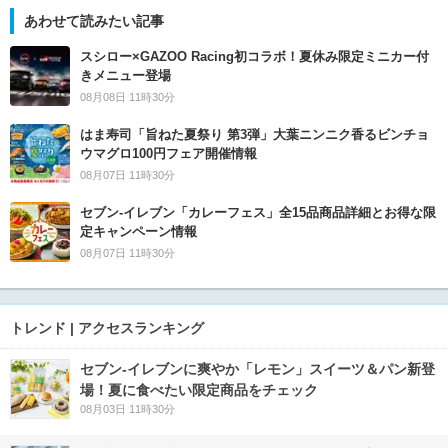
あわせて読みたい記事
スシロー×GAZOO Racing初コラボ！夏休み限定ミニカー付
きメニュー登場
08月08日 11時30分
はま寿司「旨ねた夏祭り 第3弾」大葉ニンニク香るビンチョ
ウマグロ100円フェア開催情報
08月07日 11時30分
セブン‐イレブン「カレーフェス」全15品商品詳細とお得な限
定キャンペーン情報
08月07日 11時30分
トレンド | アクセスランキング
セブン‐イレブンに爽やか「レモン」スイーツ＆パン新登
場！夏に食べたい限定商品をチェック
08月03日 11時30分