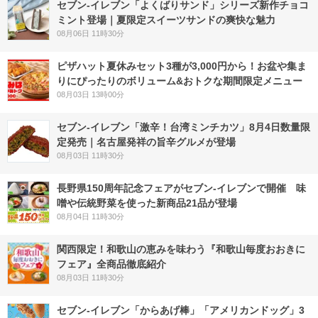
セブン‐イレブン「よくばりサンド」シリーズ新作チョコ
ミント登場｜夏限定スイーツサンドの爽快な魅力
08月06日 11時30分
ピザハット夏休みセット3種が3,000円から！お盆や集ま
りにぴったりのボリューム&おトクな期間限定メニュー
08月03日 13時00分
セブン-イレブン「激辛！台湾ミンチカツ」8月4日数量限
定発売｜名古屋発祥の旨辛グルメが登場
08月03日 11時30分
長野県150周年記念フェアがセブン-イレブンで開催 味
噌や伝統野菜を使った新商品21品が登場
08月04日 11時30分
関西限定！和歌山の恵みを味わう『和歌山毎度おおきに
フェア』全商品徹底紹介
08月03日 11時30分
セブン‐イレブン「からあげ棒」「アメリカンドッグ」3