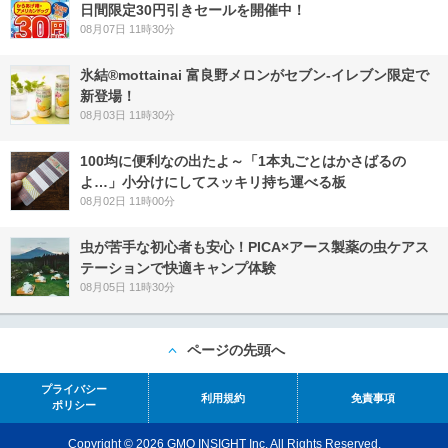
日間限定30円引きセールを開催中！
08月07日 11時30分
氷結®mottainai 富良野メロンがセブン‐イレブン限定で
新登場！
08月03日 11時30分
100均に便利なの出たよ～「1本丸ごとはかさばるの
よ…」小分けにしてスッキリ持ち運べる板
08月02日 11時00分
虫が苦手な初心者も安心！PICA×アース製薬の虫ケアス
テーションで快適キャンプ体験
08月05日 11時30分
ページの先頭へ
プライバシー
利用規約
免責事項
ポリシー
Copyright © 2026 GMO INSIGHT Inc. All Rights Reserved.