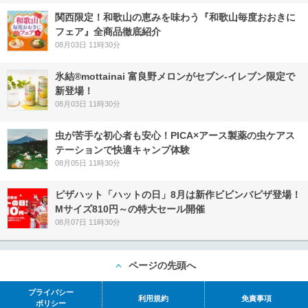
関西限定！和歌山の恵みを味わう『和歌山毎度おおきに
フェア』全商品徹底紹介
08月03日 11時30分
氷結®mottainai 富良野メロンがセブン‐イレブン限定で
新登場！
08月03日 11時30分
虫が苦手な初心者も安心！PICA×アース製薬の虫ケアス
テーションで快適キャンプ体験
08月05日 11時30分
ピザハット「ハットの日」8月は新作ビビンバピザ登場！
Mサイズ810円～の特大セール開催
08月07日 11時30分
ページの先頭へ
プライバシー
利用規約
免責事項
ポリシー