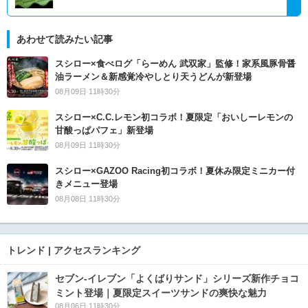
あわせて読みたい記事
スシロー×食べログ「らーめん 武双家」監修！家系風豚骨醤
油ラーメン＆新感覚冷やしとり天うどんが新登場
08月09日 11時30分
スシロー×C.C.レモン初コラボ！夏限定「おいしーレモンの
甘酸っぱパフェ」新登場
08月09日 11時30分
スシロー×GAZOO Racing初コラボ！夏休み限定ミニカー付
きメニュー登場
08月08日 11時30分
トレンド | アクセスランキング
セブン‐イレブン「よくばりサンド」シリーズ新作チョコ
ミント登場｜夏限定スイーツサンドの爽快な魅力
08月06日 11時30分