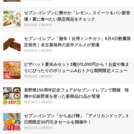
セブン‐イレブンに爽やか「レモン」スイーツ＆パン新登
場！夏に食べたい限定商品をチェック
08月03日 11時30分
セブン-イレブン「激辛！台湾ミンチカツ」8月4日数量限
定発売｜名古屋発祥の旨辛グルメが登場
08月03日 11時30分
ピザハット夏休みセット3種が3,000円から！お盆や集ま
りにぴったりのボリューム&おトクな期間限定メニュー
08月03日 13時00分
長野県150周年記念フェアがセブン-イレブンで開催 味
噌や伝統野菜を使った新商品21品が登場
08月04日 11時30分
セブン‐イレブン「からあげ棒」「アメリカンドッグ」3
日間限定30円引きセールを開催中！
08月07日 11時30分