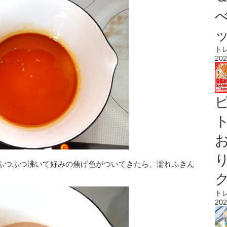
ト
202
ト
ふつふつ沸いて好みの焦げ色がついてきたら、濡れふきん
ト
202