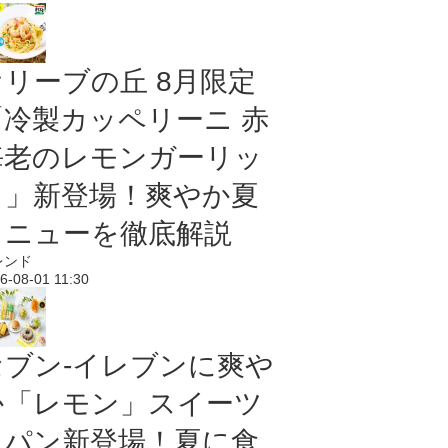
オリーブの丘 8月限定
「冷製カッペリーニ 赤
海老のレモンガーリッ
ク」新登場！爽やか夏
メニューを徹底解説
レンド
6-08-01 11:30
セブン‐イレブンに爽や
か「レモン」スイーツ
＆パン新登場！夏に食