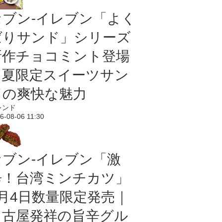
セブン‐イレブン「よく
ばりサンド」シリーズ
新作チョコミント登場
｜夏限定スイーツサン
ドの爽快な魅力
レンド
6-08-06 11:30
セブン-イレブン「激
辛！台湾ミンチカツ」
8月4日数量限定発売｜
名古屋発祥の旨辛グル