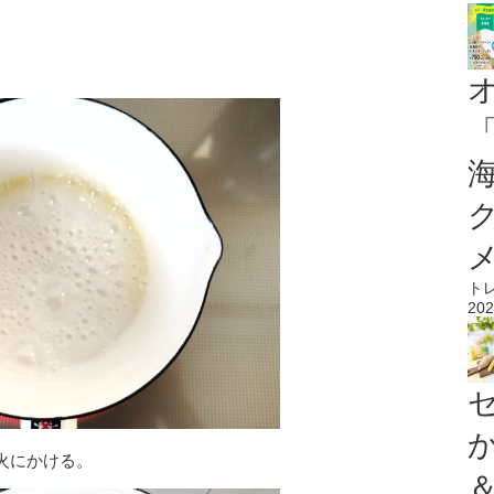
ト
202
火にかける。