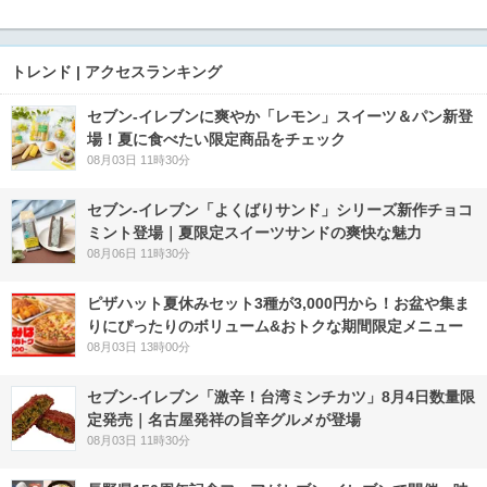
トレンド | アクセスランキング
セブン‐イレブンに爽やか「レモン」スイーツ＆パン新登
場！夏に食べたい限定商品をチェック
08月03日 11時30分
セブン‐イレブン「よくばりサンド」シリーズ新作チョコ
ミント登場｜夏限定スイーツサンドの爽快な魅力
08月06日 11時30分
ピザハット夏休みセット3種が3,000円から！お盆や集ま
りにぴったりのボリューム&おトクな期間限定メニュー
08月03日 13時00分
セブン-イレブン「激辛！台湾ミンチカツ」8月4日数量限
定発売｜名古屋発祥の旨辛グルメが登場
08月03日 11時30分