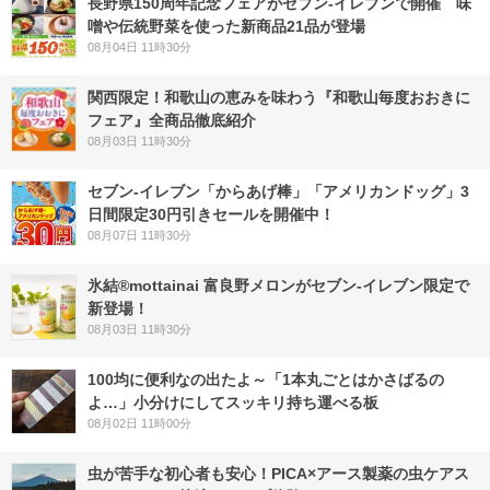
長野県150周年記念フェアがセブン-イレブンで開催 味
噌や伝統野菜を使った新商品21品が登場
08月04日 11時30分
関西限定！和歌山の恵みを味わう『和歌山毎度おおきに
フェア』全商品徹底紹介
08月03日 11時30分
セブン‐イレブン「からあげ棒」「アメリカンドッグ」3
日間限定30円引きセールを開催中！
08月07日 11時30分
氷結®mottainai 富良野メロンがセブン‐イレブン限定で
新登場！
08月03日 11時30分
100均に便利なの出たよ～「1本丸ごとはかさばるの
よ…」小分けにしてスッキリ持ち運べる板
08月02日 11時00分
虫が苦手な初心者も安心！PICA×アース製薬の虫ケアス