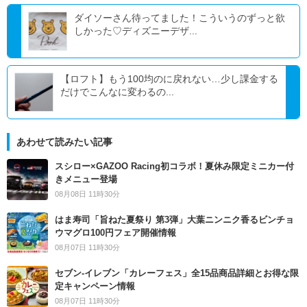
ダイソーさん待ってました！こういうのずっと欲
しかった♡ディズニーデザ...
【ロフト】もう100均のに戻れない…少し課金する
だけでこんなに変わるの...
あわせて読みたい記事
スシロー×GAZOO Racing初コラボ！夏休み限定ミニカー付
きメニュー登場
08月08日 11時30分
はま寿司「旨ねた夏祭り 第3弾」大葉ニンニク香るビンチョ
ウマグロ100円フェア開催情報
08月07日 11時30分
セブン‐イレブン「カレーフェス」全15品商品詳細とお得な限
定キャンペーン情報
08月07日 11時30分