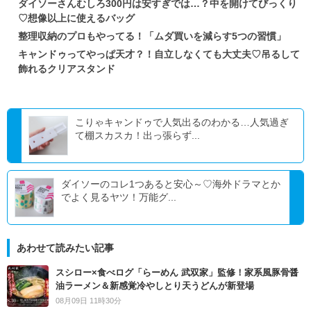
ダイソーさんむしろ300円は安すぎでは…？中を開けてびっくり
♡想像以上に使えるバッグ
整理収納のプロもやってる！「ムダ買いを減らす5つの習慣」
キャンドゥってやっぱ天才？！自立しなくても大丈夫♡吊るして
飾れるクリアスタンド
こりゃキャンドゥで人気出るのわかる…人気過ぎ
て棚スカスカ！出っ張らず...
ダイソーのコレ1つあると安心～♡海外ドラマとか
でよく見るヤツ！万能グ...
あわせて読みたい記事
スシロー×食べログ「らーめん 武双家」監修！家系風豚骨醤
油ラーメン＆新感覚冷やしとり天うどんが新登場
08月09日 11時30分