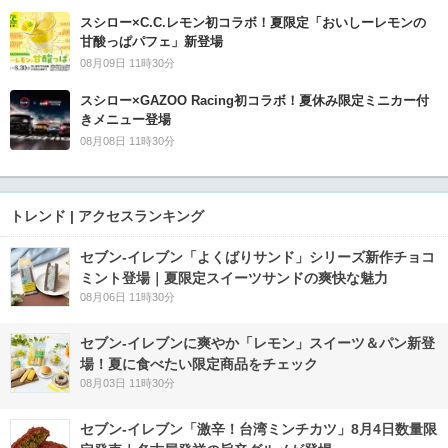
スシロー×C.C.レモン初コラボ！夏限定「おいしーレモンの
甘酸っぱパフェ」新登場
08月09日 11時30分
スシロー×GAZOO Racing初コラボ！夏休み限定ミニカー付
きメニュー登場
08月08日 11時30分
トレンド | アクセスランキング
セブン‐イレブン「よくばりサンド」シリーズ新作チョコ
ミント登場｜夏限定スイーツサンドの爽快な魅力
08月06日 11時30分
セブン‐イレブンに爽やか「レモン」スイーツ＆パン新登
場！夏に食べたい限定商品をチェック
08月03日 11時30分
セブン-イレブン「激辛！台湾ミンチカツ」8月4日数量限