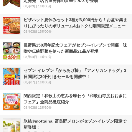
定発売｜名古屋発祥の旨辛グルメが登場
08月03日 11時30分
ピザハット夏休みセット3種が3,000円から！お盆や集ま
りにぴったりのボリューム&おトクな期間限定メニュー
08月03日 13時00分
長野県150周年記念フェアがセブン-イレブンで開催 味
噌や伝統野菜を使った新商品21品が登場
08月04日 11時30分
セブン‐イレブン「からあげ棒」「アメリカンドッグ」3
日間限定30円引きセールを開催中！
08月07日 11時30分
関西限定！和歌山の恵みを味わう『和歌山毎度おおきに
フェア』全商品徹底紹介
08月03日 11時30分
氷結®mottainai 富良野メロンがセブン‐イレブン限定で
新登場！