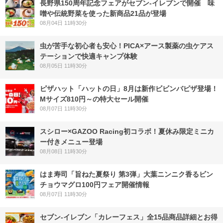
長野県150周年記念フェアがセブン-イレブンで開催 味
噌や伝統野菜を使った新商品21品が登場
08月04日 11時30分
虫が苦手な初心者も安心！PICA×アース製薬の虫ケアス
テーションで快適キャンプ体験
08月05日 11時30分
ピザハット「ハットの日」8月は新作ビビンバピザ登場！
Mサイズ810円～の特大セール開催
08月07日 11時30分
スシロー×GAZOO Racing初コラボ！夏休み限定ミニカ
ー付きメニュー登場
08月08日 11時30分
はま寿司「旨ねた夏祭り 第3弾」大葉ニンニク香るビン
チョウマグロ100円フェア開催情報
08月07日 11時30分
セブン‐イレブン「カレーフェス」全15品商品詳細とお得