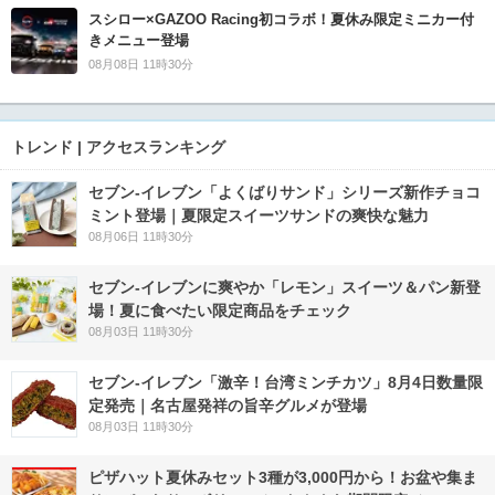
スシロー×GAZOO Racing初コラボ！夏休み限定ミニカー付
きメニュー登場
08月08日 11時30分
トレンド | アクセスランキング
セブン‐イレブン「よくばりサンド」シリーズ新作チョコ
ミント登場｜夏限定スイーツサンドの爽快な魅力
08月06日 11時30分
セブン‐イレブンに爽やか「レモン」スイーツ＆パン新登
場！夏に食べたい限定商品をチェック
08月03日 11時30分
セブン-イレブン「激辛！台湾ミンチカツ」8月4日数量限
定発売｜名古屋発祥の旨辛グルメが登場
08月03日 11時30分
ピザハット夏休みセット3種が3,000円から！お盆や集ま