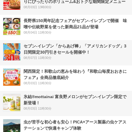
りにぴったりのボリューム&おトクな期間限定メニュー
08月03日 13時00分
長野県150周年記念フェアがセブン-イレブンで開催 味
噌や伝統野菜を使った新商品21品が登場
08月04日 11時30分
セブン‐イレブン「からあげ棒」「アメリカンドッグ」3
日間限定30円引きセールを開催中！
08月07日 11時30分
関西限定！和歌山の恵みを味わう『和歌山毎度おおきに
フェア』全商品徹底紹介
08月03日 11時30分
氷結®mottainai 富良野メロンがセブン‐イレブン限定で
新登場！
08月03日 11時30分
虫が苦手な初心者も安心！PICA×アース製薬の虫ケアス
テーションで快適キャンプ体験