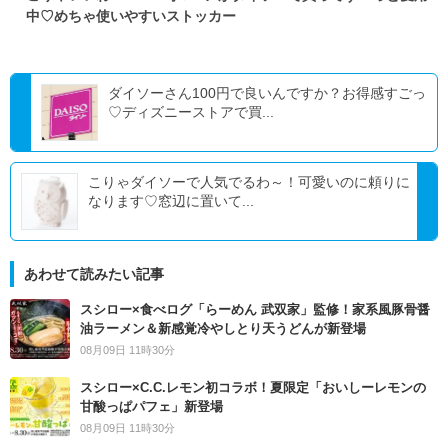
中♡めちゃ使いやすいストッカー
ダイソーさん100円で良いんですか？お得感すごっ
♡ディズニーストアで買...
こりゃダイソーで人気でるわ～！可愛いのに頼りに
なります♡窓辺に置いて...
あわせて読みたい記事
スシロー×食べログ「らーめん 武双家」監修！家系風豚骨醤
油ラーメン＆新感覚冷やしとり天うどんが新登場
08月09日 11時30分
スシロー×C.C.レモン初コラボ！夏限定「おいしーレモンの
甘酸っぱパフェ」新登場
08月09日 11時30分