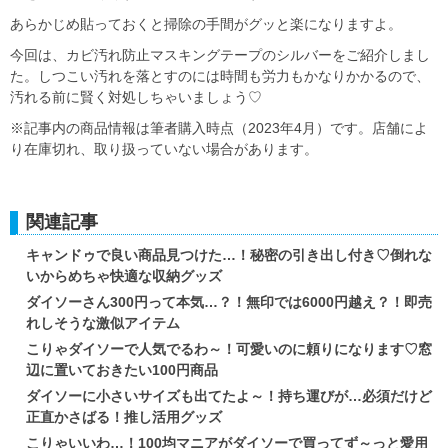
あらかじめ貼っておくと掃除の手間がグッと楽になりますよ。
今回は、カビ汚れ防止マスキングテープのシルバーをご紹介しまし
た。しつこい汚れを落とすのには時間も労力もかなりかかるので、
汚れる前に賢く対処しちゃいましょう♡
※記事内の商品情報は筆者購入時点（2023年4月）です。店舗によ
り在庫切れ、取り扱っていない場合があります。
関連記事
キャンドゥで良い商品見つけた…！秘密の引き出し付き♡倒れな
いからめちゃ快適な収納グッズ
ダイソーさん300円って本気…？！無印では6000円越え？！即売
れしそうな激似アイテム
こりゃダイソーで人気でるわ～！可愛いのに頼りになります♡窓
辺に置いておきたい100円商品
ダイソーに小さいサイズも出てたよ～！持ち運びが…必須だけど
正直かさばる！推し活用グッズ
こりゃいいわ…！100均マニアがダイソーで買ってず～っと愛用