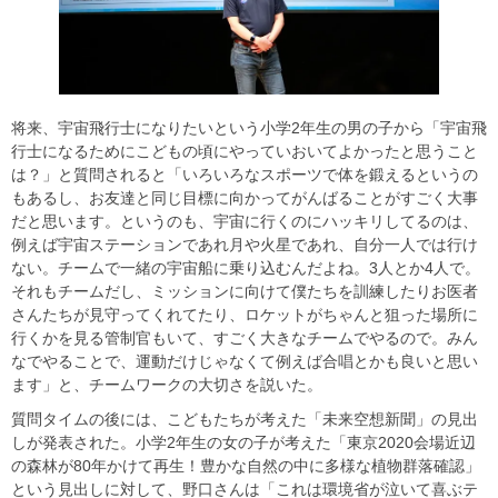
将来、宇宙飛行士になりたいという小学2年生の男の子から「宇宙飛
行士になるためにこどもの頃にやっていおいてよかったと思うこと
は？」と質問されると「いろいろなスポーツで体を鍛えるというの
もあるし、お友達と同じ目標に向かってがんばることがすごく大事
だと思います。というのも、宇宙に行くのにハッキリしてるのは、
例えば宇宙ステーションであれ月や火星であれ、自分一人では行け
ない。チームで一緒の宇宙船に乗り込むんだよね。3人とか4人で。
それもチームだし、ミッションに向けて僕たちを訓練したりお医者
さんたちが見守ってくれてたり、ロケットがちゃんと狙った場所に
行くかを見る管制官もいて、すごく大きなチームでやるので。みん
なでやることで、運動だけじゃなくて例えば合唱とかも良いと思い
ます」と、チームワークの大切さを説いた。
質問タイムの後には、こどもたちが考えた「未来空想新聞」の見出
しが発表された。小学2年生の女の子が考えた「東京2020会場近辺
の森林が80年かけて再生！豊かな自然の中に多様な植物群落確認」
という見出しに対して、野口さんは「これは環境省が泣いて喜ぶテ