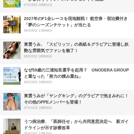
07月30日 20時01分
2027年のF1全レースを現地観戦！ 航空券・宿泊費付き
「夢のシーズンチケット」が当たる
08月05日 17時48分
東雲うみ、「スピリッツ」の表紙＆グラビアに登場し妖
艶な雰囲気でファンを魅了！
08月03日 18時00分
なぜ59歳の三浦知良選手を起用？ ONODERA GROUP
と重なった「努力の積み重ね」
08月05日 16時00分
東雲うみが「ヤングキング」のグラビアで泡まみれに！
その他のPPEメンバーも登場！
07月31日 19時00分
うつ病治療、「医師任せ」から共同意思決定へ 新ガイ
ドラインが示す診療改革
08月03日 17時25分