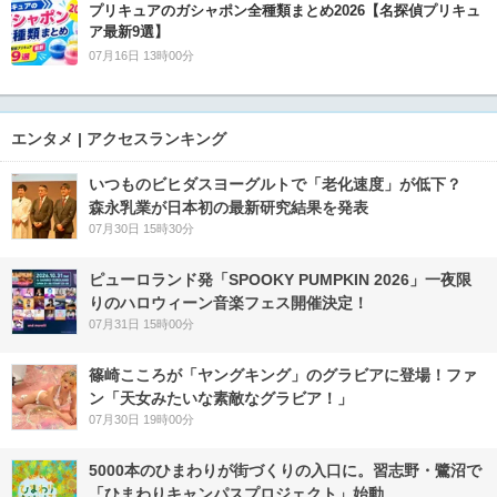
プリキュアのガシャポン全種類まとめ2026【名探偵プリキュ
ア最新9選】
07月16日 13時00分
エンタメ | アクセスランキング
いつものビヒダスヨーグルトで「老化速度」が低下？
森永乳業が日本初の最新研究結果を発表
07月30日 15時30分
ピューロランド発「SPOOKY PUMPKIN 2026」一夜限
りのハロウィーン音楽フェス開催決定！
07月31日 15時00分
篠崎こころが「ヤングキング」のグラビアに登場！ファ
ン「天女みたいな素敵なグラビア！」
07月30日 19時00分
5000本のひまわりが街づくりの入口に。習志野・鷺沼で
「ひまわりキャンパスプロジェクト」始動