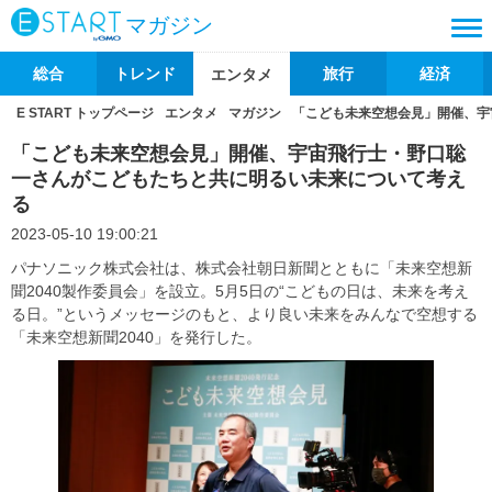
マガジン
総合
トレンド
旅行
経済
エンタメ
E START トップページ
エンタメ
マガジン
「こども未来空想会見」開催、宇
「こども未来空想会見」開催、宇宙飛行士・野口聡
一さんがこどもたちと共に明るい未来について考え
る
2023-05-10 19:00:21
パナソニック株式会社は、株式会社朝日新聞とともに「未来空想新
聞2040製作委員会」を設立。5月5日の“こどもの日は、未来を考え
る日。”というメッセージのもと、より良い未来をみんなで空想する
「未来空想新聞2040」を発行した。