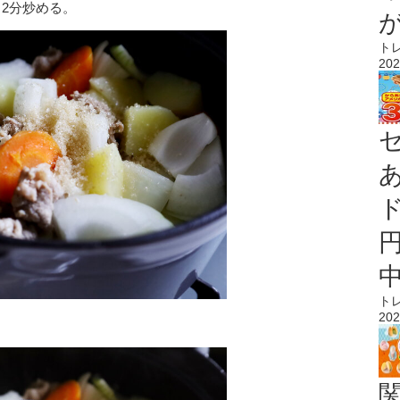
2分炒める。
ト
202
ト
202