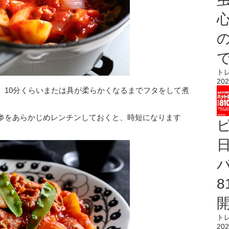
心
ト
202
、10分くらいまたは具が柔らかくなるまでフタをして煮
参をあらかじめレンチンしておくと、時短になります
ト
202