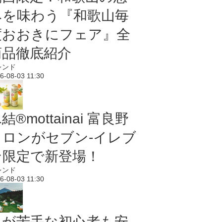
みを味わう『和歌山毎
度おおきにフェア』全
商品徹底紹介
レンド
6-08-03 11:30
結®mottainai 富良野
メロンがセブン‐イレブ
ン限定で新登場！
レンド
6-08-03 11:30
虫が苦手な初心者も安