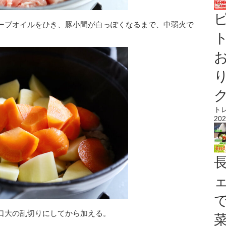
ーブオイルをひき、豚小間が白っぽくなるまで、中弱火で
ト
ト
202
口大の乱切りにしてから加える。