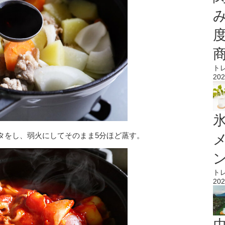
ト
202
氷
タをし、弱火にしてそのまま5分ほど蒸す。
ト
202