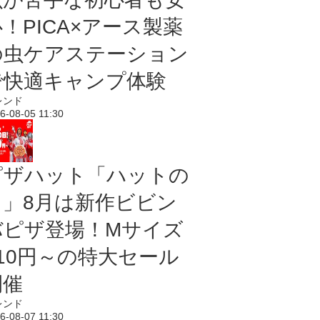
！PICA×アース製薬
の虫ケアステーション
で快適キャンプ体験
レンド
6-08-05 11:30
ピザハット「ハットの
日」8月は新作ビビン
バピザ登場！Mサイズ
810円～の特大セール
開催
レンド
6-08-07 11:30