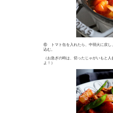
⑥ トマト缶を入れたら、中弱火に戻し
込む。
（お急ぎの時は、切ったじゃがいもと人
よ！）