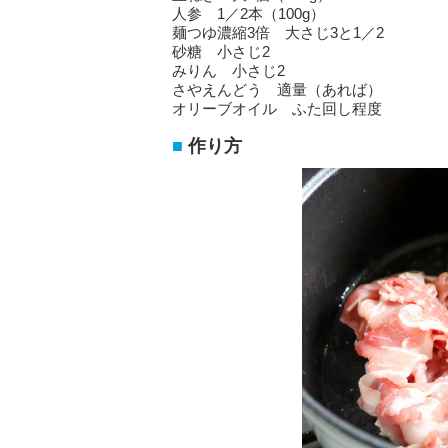
人参 1／2本（100g）
麺つゆ濃縮3倍 大さじ3と1／2
砂糖 小さじ2
みりん 小さじ2
さやえんどう 適量（あれば）
オリーブオイル ふた回し程度
作り方