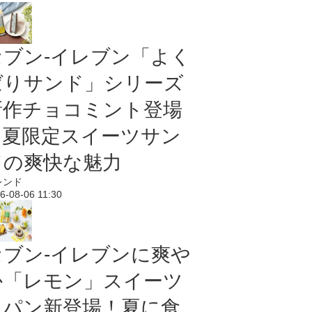
セブン‐イレブン「よく
ばりサンド」シリーズ
新作チョコミント登場
｜夏限定スイーツサン
ドの爽快な魅力
レンド
6-08-06 11:30
セブン‐イレブンに爽や
か「レモン」スイーツ
＆パン新登場！夏に食