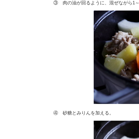
③ 肉の油が回るように、混ぜながら1～
④ 砂糖とみりんを加える。