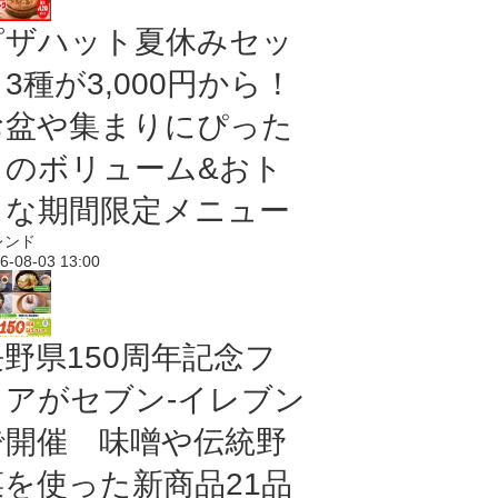
ピザハット夏休みセッ
3種が3,000円から！
お盆や集まりにぴった
りのボリューム&おト
クな期間限定メニュー
レンド
6-08-03 13:00
長野県150周年記念フ
ェアがセブン-イレブン
で開催 味噌や伝統野
菜を使った新商品21品