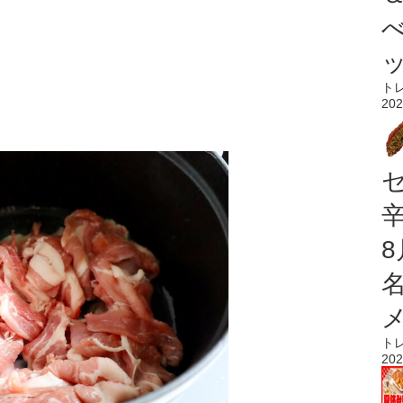
ト
202
ト
202