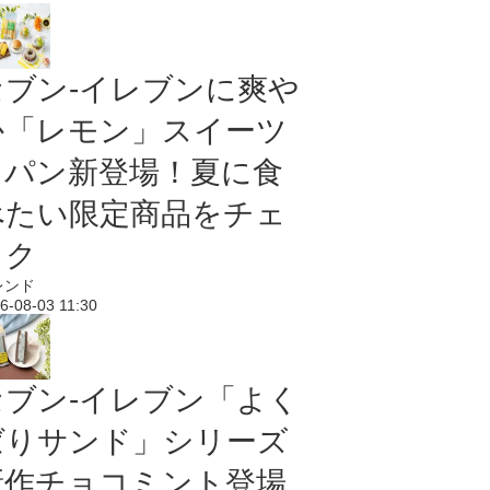
セブン‐イレブンに爽や
か「レモン」スイーツ
＆パン新登場！夏に食
べたい限定商品をチェ
ック
レンド
6-08-03 11:30
セブン‐イレブン「よく
ばりサンド」シリーズ
新作チョコミント登場