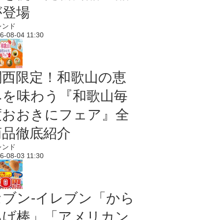
が登場
レンド
6-08-04 11:30
関西限定！和歌山の恵
みを味わう『和歌山毎
度おおきにフェア』全
商品徹底紹介
レンド
6-08-03 11:30
セブン‐イレブン「から
あげ棒」「アメリカン