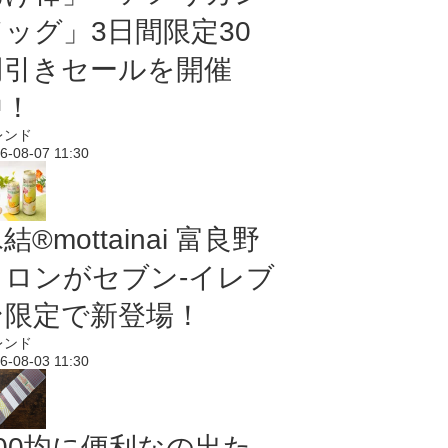
ドッグ」3日間限定30
円引きセールを開催
中！
レンド
6-08-07 11:30
結®mottainai 富良野
メロンがセブン‐イレブ
ン限定で新登場！
レンド
6-08-03 11:30
100均に便利なの出た