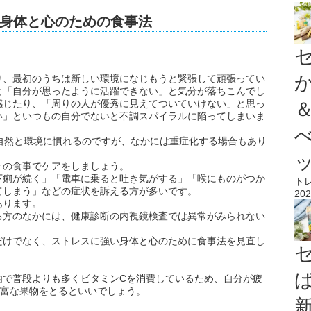
身体と心のための食事法
。
り、最初のうちは新しい環境になじもうと緊張して頑張ってい
と「自分が思ったように活躍できない」と気分が落ちこんでし
感じたり、「周りの人が優秀に見えてついていけない」と思っ
い」といつもの自分でないと不調スパイラルに陥ってしまいま
自然と環境に慣れるのですが、なかには重症化する場合もあり
々の食事でケアをしましょう。
下痢が続く」「電車に乗ると吐き気がする」「喉にものがつか
ト
てしまう」などの症状を訴える方が多いです。
202
あります。
る方のなかには、健康診断の内視鏡検査では異常がみられない
だけでなく、ストレスに強い身体と心のために食事法を見直し
内で普段よりも多くビタミンCを消費しているため、自分が疲
豊富な果物をとるといいでしょう。