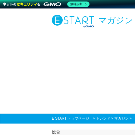
無料診断
マガジン
E START トップページ
>
トレンド
>
マガジン
総合