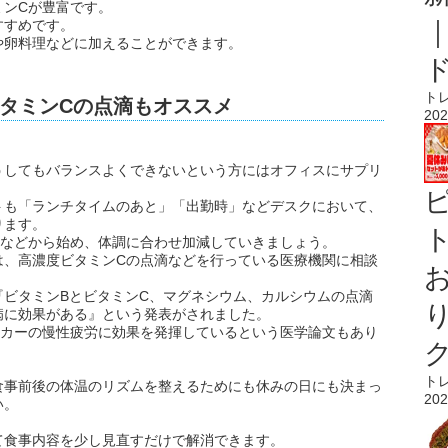
ミンCが豊富です。
すすめです。
や卵料理などに加えることができます。
ト
タミンCの点滴もオススメ
202
うしてもバランスよくできないという方にはオフィスにサプリ
トも「ランチタイムのあと」「出勤時」などデスクにおいて、
ります。
ト
」などから始め、体調に合わせ加減していきましょう。
は、高濃度ビタミンCの点滴などを行っている医療機関に相談
『ビタミンBとビタミンC、マグネシウム、カルシウムの点滴
病に効果がある』という発表がされました。
ーカーの慢性疲労に効果を発揮しているという医学論文もあり
ト
食事前後の体温のリズムを整えるためにも休みの日にも決まっ
202
い。
て食事内容を少し見直すだけで解消できます。