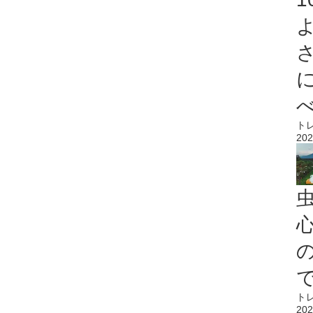
ト
202
心
ト
202