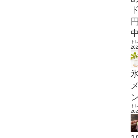
ト
202
氷
ト
202