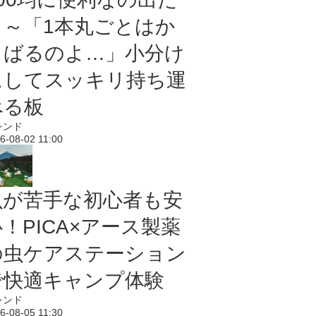
よ～「1本丸ごとはか
さばるのよ…」小分け
にしてスッキリ持ち運
べる板
レンド
6-08-02 11:00
虫が苦手な初心者も安
！PICA×アース製薬
の虫ケアステーション
で快適キャンプ体験
レンド
6-08-05 11:30