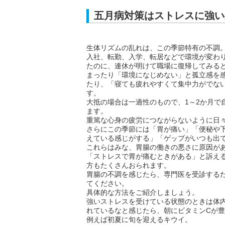
五月病対策はストレスに強い
生体リズムの乱れは、この季節特有の不調
入社、転勤、入学、転居などで環境が変わ
たのに、連休が明けて職場に復帰してみる
まったり「環境になじめない」と孤立感を
たり、「寝ても疲れやすくて集中力がでな
す。
大抵の場合は一過性のもので、1～2か月で
ます。
重篤な心身の疲労につながらないように日
さらにこの季節には「胃が痛い」「便秘や
えている感じがする」「ゲップがいつも出
これらはみな、胃腸の働きの悪さに原因が
「ストレスで胃が痛むときがある」と訴え
方もたくさんおられます。
胃腸の不調を感じたら、専門医を受診する
てください。
具体的な方法をご紹介しましょう。
強いストレスを受けている状態のときは体
れているなと感じたら、朝にビタミンCが
例えば初夏に旬を迎えるキウイ。