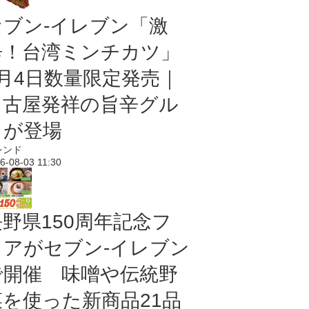
セブン-イレブン「激
辛！台湾ミンチカツ」
8月4日数量限定発売｜
名古屋発祥の旨辛グル
メが登場
レンド
6-08-03 11:30
長野県150周年記念フ
ェアがセブン-イレブン
で開催 味噌や伝統野
菜を使った新商品21品