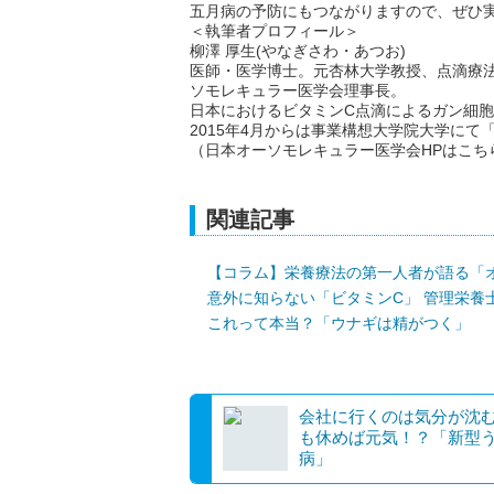
五月病の予防にもつながりますので、ぜひ
＜執筆者プロフィール＞
柳澤 厚生(やなぎさわ・あつお)
医師・医学博士。元杏林大学教授、点滴療
ソモレキュラー医学会理事長。
日本におけるビタミンC点滴によるガン細
2015年4月からは事業構想大学院大学に
（日本オーソモレキュラー医学会HPはこちら⇒ http
関連記事
【コラム】栄養療法の第一人者が語る「
意外に知らない「ビタミンC」 管理栄養
これって本当？「ウナギは精がつく」
会社に行くのは気分が沈
も休めば元気！？「新型
病」