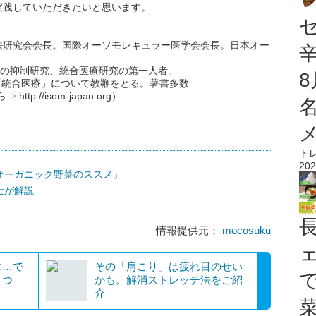
実践していただきたいと思います。
法研究会会長。国際オーソモレキュラー医学会会長。日本オー
胞の抑制研究、統合医療研究の第一人者。
て「統合医療」について教鞭をとる。著書多数
://isom-japan.org）
ト
202
オーガニック野菜のススメ」
士が解説
情報提供元：
mocosuku
む…で
その「肩こり」は疲れ目のせい
うつ
かも。解消ストレッチ法をご紹
介