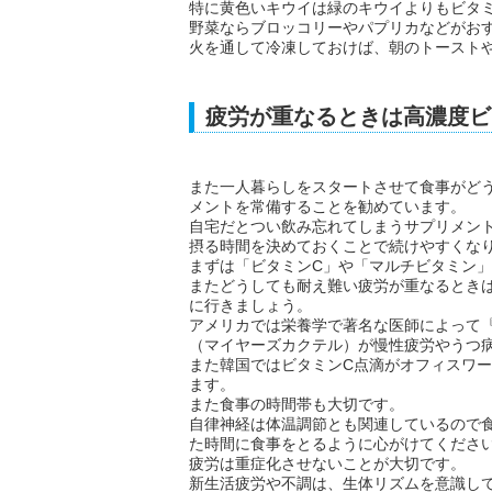
特に黄色いキウイは緑のキウイよりもビタ
野菜ならブロッコリーやパプリカなどがお
火を通して冷凍しておけば、朝のトースト
疲労が重なるときは高濃度ビ
また一人暮らしをスタートさせて食事がど
メントを常備することを勧めています。
自宅だとつい飲み忘れてしまうサプリメン
摂る時間を決めておくことで続けやすくな
まずは「ビタミンC」や「マルチビタミン
またどうしても耐え難い疲労が重なるとき
に行きましょう。
アメリカでは栄養学で著名な医師によって
（マイヤーズカクテル）が慢性疲労やうつ
また韓国ではビタミンC点滴がオフィスワ
ます。
また食事の時間帯も大切です。
自律神経は体温調節とも関連しているので
た時間に食事をとるように心がけてくださ
疲労は重症化させないことが大切です。
新生活疲労や不調は、生体リズムを意識し