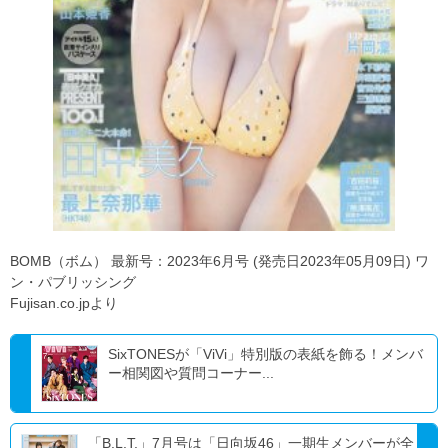
BOMB（ボム） 最新号：2023年6月号 (発売日2023年05月09日) ワ
ン・パブリッシング
Fujisan.co.jpより
SixTONESが「ViVi」特別版の表紙を飾る！メンバ
ー相関図や質問コーナー...
「B.L.T.」7月号は「日向坂46」一期生メンバーが全