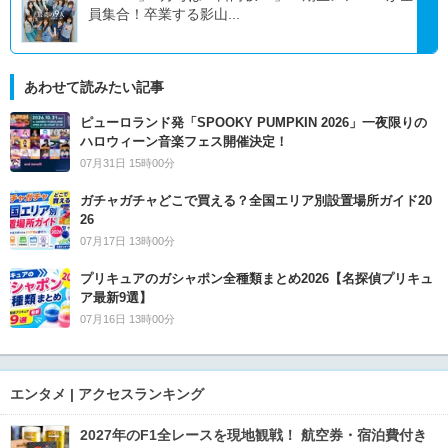
員集合！卒業する影山...
あわせて読みたい記事
ピューロランド発「SPOOKY PUMPKIN 2026」一夜限りの
ハロウィーン音楽フェス開催決定！
07月31日 15時00分
ガチャガチャどこで買える？全国エリア別設置場所ガイド20
26
07月17日 13時00分
プリキュアのガシャポン全種類まとめ2026【名探偵プリキュ
ア最新9選】
07月16日 13時00分
エンタメ | アクセスランキング
2027年のF1全レースを現地観戦！ 航空券・宿泊費付き