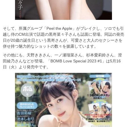
そして、所属グループ「Peel the Apple」がブレイクし、ソロでも引
越し侍のCM出演で話題の黒嵜菜々子さんも誌面に登場。同誌の発売
日が20歳の誕生日という黒嵜さんが、可愛さと大人のセクシーさを
併せ持つ魅力的なショットの数々を披露しています。
その他にも、天野ききさん、一ノ瀬瑠菜さん、杉本愛莉鈴さん、澄
田綾乃さんなどが登場。「BOMB Love Special 2023 #1」は5月16
日（火）より発売中です。