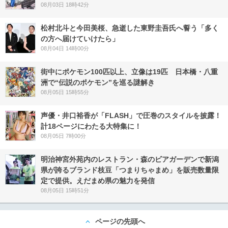
08月03日 18時42分
松村北斗と今田美桜、急逝した東野圭吾氏へ誓う「多く
の方へ届けていけたら」
08月04日 14時00分
街中にポケモン100匹以上、立像は19匹 日本橋・八重
洲で“伝説のポケモン”を巡る謎解き
08月05日 15時55分
声優・井口裕香が「FLASH」で圧巻のスタイルを披露！
計18ページにわたる大特集に！
08月05日 7時00分
明治神宮外苑内のレストラン・森のビアガーデンで新潟
県が誇るブランド枝豆「つまりちゃまめ」を販売数量限
定で提供。えだまめ県の魅力を発信
08月05日 15時51分
ページの先頭へ