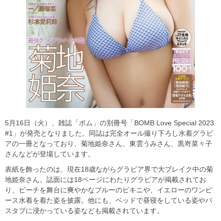
5月16日（火）、雑誌「ボム」の別冊号「BOMB Love Special 2023
#1」が発売となりました。同誌は完全オール撮り下ろし水着グラビ
アの一冊となっており、菊地姫奈さん、東雲うみさん、黒嵜菜々子
さんなどが登場しています。
表紙を飾ったのは、現在18歳ながらグラビア界で大ブレイク中の菊
地姫奈さん。誌面には18ページにわたりグラビアが掲載されてお
り、ビーチを舞台に爽やかなブルーのビキニや、イエローのワンピ
ース水着を着た姿を披露。他にも、ベッドで昼寝をしている姿やバ
スタブに浸かっている姿なども掲載されています。