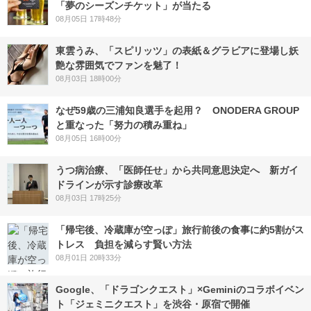
「夢のシーズンチケット」が当たる
08月05日 17時48分
東雲うみ、「スピリッツ」の表紙＆グラビアに登場し妖
艶な雰囲気でファンを魅了！
08月03日 18時00分
なぜ59歳の三浦知良選手を起用？ ONODERA GROUP
と重なった「努力の積み重ね」
08月05日 16時00分
うつ病治療、「医師任せ」から共同意思決定へ 新ガイ
ドラインが示す診療改革
08月03日 17時25分
「帰宅後、冷蔵庫が空っぽ」旅行前後の食事に約5割がス
トレス 負担を減らす賢い方法
08月01日 20時33分
Google、「ドラゴンクエスト」×Geminiのコラボイベン
ト「ジェミニクエスト」を渋谷・原宿で開催