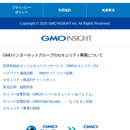
プライバシー
利用規約
免責事項
ポリシー
Copyright © 2026 GMO INSIGHT Inc. All Rights Reserved.
GMOインターネットグループのセキュリティ事業について
世界初総合ネットセキュリティサービス「GMOセキュリティ24」
パスワード漏洩診断
Webサイトリスク診断
セキュリティ相談AIチャットボット
実在証明・盗聴対策
サイバー攻撃対策（GMOサイバーセキュリティ byイエラエ）
サイバー攻撃対策（GMO Flatt Security）
なりすまし対策
セキュリティ事業の軌跡