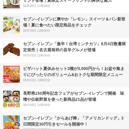
ミント登場｜夏限定スイーツサンドの爽快な魅力
08月06日 11時30分
セブン‐イレブンに爽やか「レモン」スイーツ＆パン新登
場！夏に食べたい限定商品をチェック
08月03日 11時30分
セブン-イレブン「激辛！台湾ミンチカツ」8月4日数量限
定発売｜名古屋発祥の旨辛グルメが登場
08月03日 11時30分
ピザハット夏休みセット3種が3,000円から！お盆や集ま
りにぴったりのボリューム&おトクな期間限定メニュー
08月03日 13時00分
長野県150周年記念フェアがセブン-イレブンで開催 味
噌や伝統野菜を使った新商品21品が登場
08月04日 11時30分
セブン‐イレブン「からあげ棒」「アメリカンドッグ」3
日間限定30円引きセールを開催中！