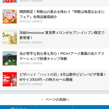
08月07日 11時30分
関西限定！和歌山の恵みを味わう『和歌山毎度おおきに
フェア』全商品徹底紹介
08月03日 11時30分
氷結®mottainai 富良野メロンがセブン‐イレブン限定で
新登場！
08月03日 11時30分
虫が苦手な初心者も安心！PICA×アース製薬の虫ケアス
テーションで快適キャンプ体験
08月05日 11時30分
ピザハット「ハットの日」8月は新作ビビンバピザ登場！
Mサイズ810円～の特大セール開催
08月07日 11時30分
ページの先頭へ