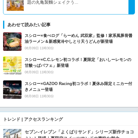
題の丸亀製麵シェイクう...
あわせて読みたい記事
スシロー×食べログ「らーめん 武双家」監修！家系風豚骨醤
油ラーメン＆新感覚冷やしとり天うどんが新登場
08月09日 11時30分
スシロー×C.C.レモン初コラボ！夏限定「おいしーレモンの
甘酸っぱパフェ」新登場
08月09日 11時30分
スシロー×GAZOO Racing初コラボ！夏休み限定ミニカー付
きメニュー登場
08月08日 11時30分
トレンド | アクセスランキング
セブン‐イレブン「よくばりサンド」シリーズ新作チョコ