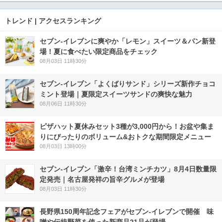
トレンド | アクセスランキング
セブン‐イレブンに爽やか「レモン」スイーツ＆パン新登
場！夏に食べたい限定商品をチェック
08月03日 11時30分
セブン‐イレブン「よくばりサンド」シリーズ新作チョコ
ミント登場｜夏限定スイーツサンドの爽快な魅力
08月06日 11時30分
ピザハット夏休みセット3種が3,000円から！お盆や集ま
りにぴったりのボリューム&おトクな期間限定メニュー
08月03日 13時00分
セブン-イレブン「激辛！台湾ミンチカツ」8月4日数量限
定発売｜名古屋発祥の旨辛グルメが登場
08月03日 11時30分
長野県150周年記念フェアがセブン-イレブンで開催 味