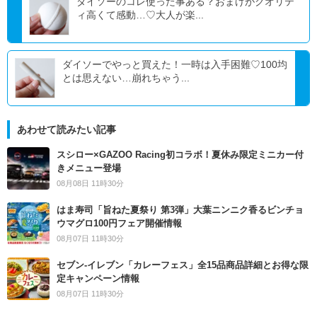
ダイソーのコレ使った事ある？おまけがクオリテ
ィ高くて感動…♡大人が楽...
ダイソーでやっと買えた！一時は入手困難♡100均
とは思えない…崩れちゃう...
あわせて読みたい記事
スシロー×GAZOO Racing初コラボ！夏休み限定ミニカー付
きメニュー登場
08月08日 11時30分
はま寿司「旨ねた夏祭り 第3弾」大葉ニンニク香るビンチョ
ウマグロ100円フェア開催情報
08月07日 11時30分
セブン‐イレブン「カレーフェス」全15品商品詳細とお得な限
定キャンペーン情報
08月07日 11時30分