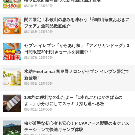
噌や伝統野菜を使った新商品21品が登場
08月04日 11時30分
関西限定！和歌山の恵みを味わう『和歌山毎度おおきに
フェア』全商品徹底紹介
08月03日 11時30分
セブン‐イレブン「からあげ棒」「アメリカンドッグ」3
日間限定30円引きセールを開催中！
08月07日 11時30分
氷結®mottainai 富良野メロンがセブン‐イレブン限定で
新登場！
08月03日 11時30分
100均に便利なの出たよ～「1本丸ごとはかさばるの
よ…」小分けにしてスッキリ持ち運べる板
08月02日 11時00分
虫が苦手な初心者も安心！PICA×アース製薬の虫ケアス
テーションで快適キャンプ体験