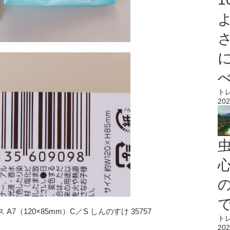
ト
202
心
（120×85mm）C／S しんのすけ 35757
ト
202