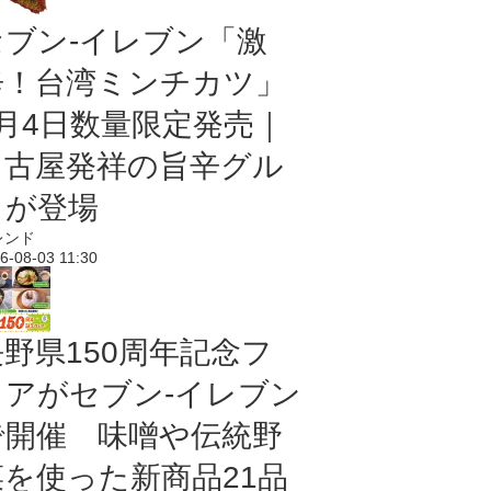
セブン-イレブン「激
辛！台湾ミンチカツ」
8月4日数量限定発売｜
名古屋発祥の旨辛グル
メが登場
レンド
6-08-03 11:30
長野県150周年記念フ
ェアがセブン-イレブン
で開催 味噌や伝統野
菜を使った新商品21品