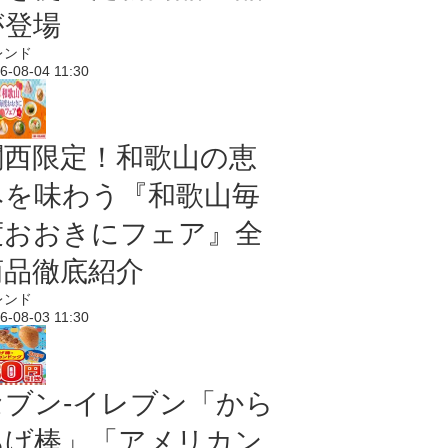
が登場
レンド
6-08-04 11:30
関西限定！和歌山の恵
みを味わう『和歌山毎
度おおきにフェア』全
商品徹底紹介
レンド
6-08-03 11:30
セブン‐イレブン「から
あげ棒」「アメリカン