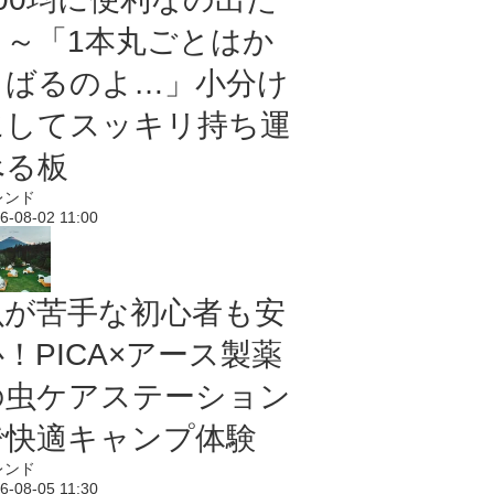
よ～「1本丸ごとはか
さばるのよ…」小分け
にしてスッキリ持ち運
べる板
レンド
6-08-02 11:00
虫が苦手な初心者も安
！PICA×アース製薬
の虫ケアステーション
で快適キャンプ体験
レンド
6-08-05 11:30