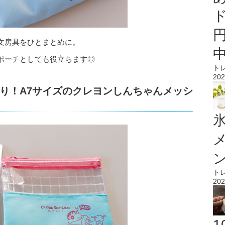
文房具をひとまとめに。
ポーチとしても役立ちます◎
ト
202
り！A7サイズのクレヨンしんちゃんメッシ
氷
ト
202