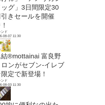
ドッグ」3日間限定30
円引きセールを開催
中！
レンド
6-08-07 11:30
結®mottainai 富良野
メロンがセブン‐イレブ
ン限定で新登場！
レンド
6-08-03 11:30
100均に便利なの出た