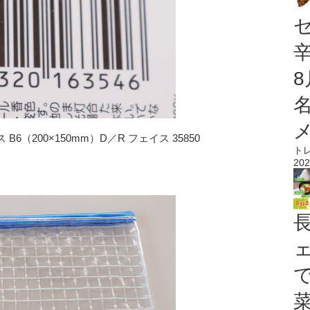
（200×150mm）D／R フェイス 35850
ト
202