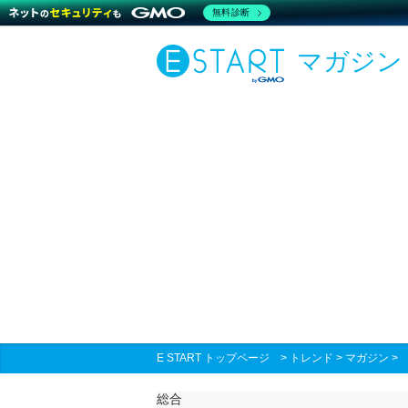
無料診断
マガジン
E START トップページ
>
トレンド
>
マガジン
総合