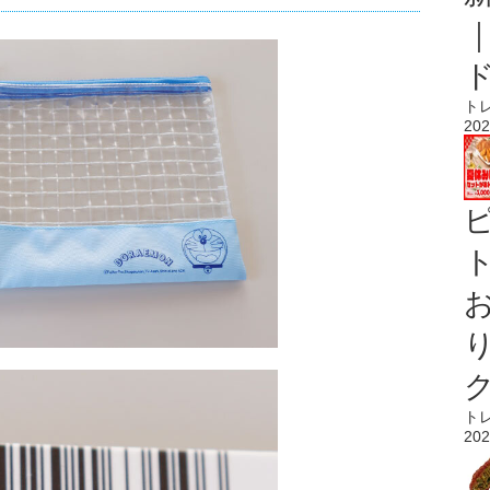
ト
202
ト
ト
202