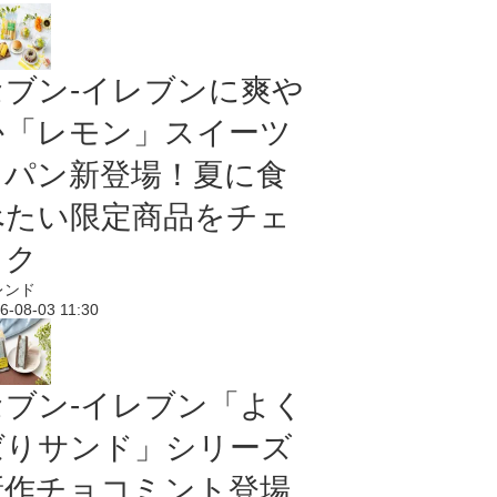
セブン‐イレブンに爽や
か「レモン」スイーツ
＆パン新登場！夏に食
べたい限定商品をチェ
ック
レンド
6-08-03 11:30
セブン‐イレブン「よく
ばりサンド」シリーズ
新作チョコミント登場