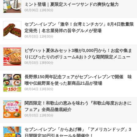
ミント登場｜夏限定スイーツサンドの爽快な魅力
08月06日 11時30分
セブン-イレブン「激辛！台湾ミンチカツ」8月4日数量限
定発売｜名古屋発祥の旨辛グルメが登場
08月03日 11時30分
ピザハット夏休みセット3種が3,000円から！お盆や集ま
りにぴったりのボリューム&おトクな期間限定メニュー
08月03日 13時00分
長野県150周年記念フェアがセブン-イレブンで開催 味
噌や伝統野菜を使った新商品21品が登場
08月04日 11時30分
関西限定！和歌山の恵みを味わう『和歌山毎度おおきに
フェア』全商品徹底紹介
08月03日 11時30分
セブン‐イレブン「からあげ棒」「アメリカンドッグ」3
日間限定30円引きセールを開催中！