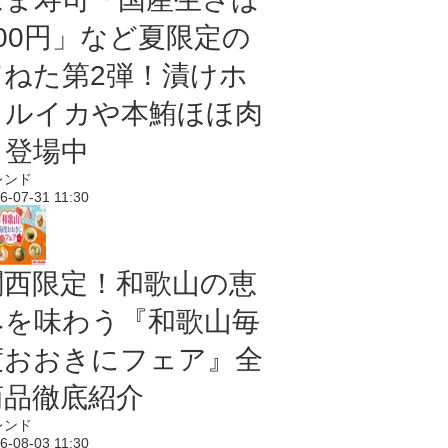
100円」など夏限定の
旨ねた第2弾！漬けホ
タルイカや本鮪ほほ肉
も登場中
レンド
6-07-31 11:30
関西限定！和歌山の恵
みを味わう『和歌山毎
度おおきにフェア』全
商品徹底紹介
レンド
6-08-03 11:30