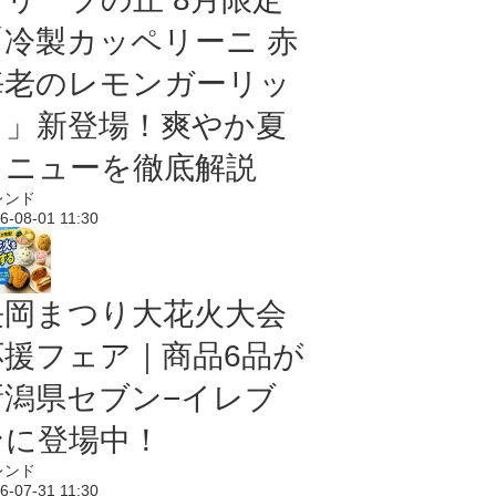
「冷製カッペリーニ 赤
海老のレモンガーリッ
ク」新登場！爽やか夏
メニューを徹底解説
レンド
6-08-01 11:30
長岡まつり大花火大会
応援フェア｜商品6品が
新潟県セブン−イレブ
ンに登場中！
レンド
6-07-31 11:30