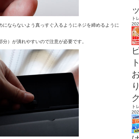
ト
202
めにならないよう真っすぐ入るようにネジを締めるように
部分）が潰れやすいので注意が必要です。
ト
ト
202