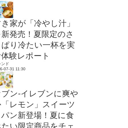
すき家が「冷やし汁」
を新発売！夏限定のさ
っぱり冷たい一杯を実
食体験レポート
レンド
6-07-31 11:30
セブン‐イレブンに爽や
か「レモン」スイーツ
＆パン新登場！夏に食
べたい限定商品をチェ