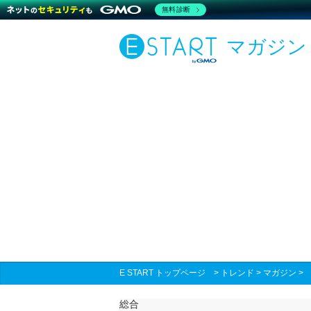
無料診断
マガジン
E START トップページ
>
トレンド
>
マガジン
総合