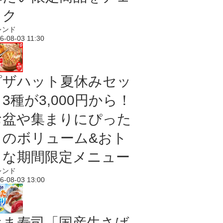
ック
レンド
6-08-03 11:30
ピザハット夏休みセッ
3種が3,000円から！
お盆や集まりにぴった
りのボリューム&おト
クな期間限定メニュー
レンド
6-08-03 13:00
はま寿司「国産生さば