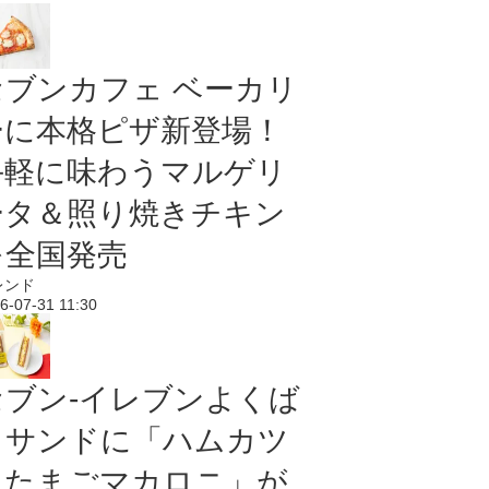
セブンカフェ ベーカリ
ーに本格ピザ新登場！
手軽に味わうマルゲリ
ータ＆照り焼きチキン
を全国発売
レンド
6-07-31 11:30
セブン‐イレブンよくば
りサンドに「ハムカツ
＆たまごマカロニ」が