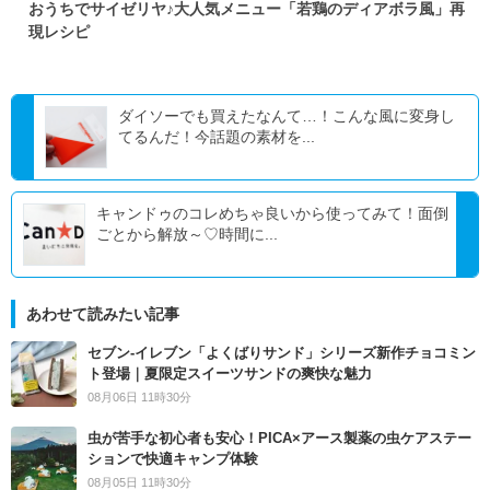
おうちでサイゼリヤ♪大人気メニュー「若鶏のディアボラ風」再
現レシピ
ダイソーでも買えたなんて…！こんな風に変身し
てるんだ！今話題の素材を...
キャンドゥのコレめちゃ良いから使ってみて！面倒
ごとから解放～♡時間に...
あわせて読みたい記事
セブン‐イレブン「よくばりサンド」シリーズ新作チョコミン
ト登場｜夏限定スイーツサンドの爽快な魅力
08月06日 11時30分
虫が苦手な初心者も安心！PICA×アース製薬の虫ケアステー
ションで快適キャンプ体験
08月05日 11時30分