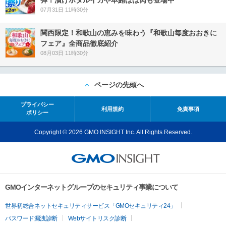
弾！漬けホタルイカや本鮪ほほ肉も登場中
07月31日 11時30分
関西限定！和歌山の恵みを味わう『和歌山毎度おおきに
フェア』全商品徹底紹介
08月03日 11時30分
ページの先頭へ
プライバシー
利用規約
免責事項
ポリシー
Copyright © 2026 GMO INSIGHT Inc. All Rights Reserved.
GMOインターネットグループのセキュリティ事業について
世界初総合ネットセキュリティサービス「GMOセキュリティ24」
パスワード漏洩診断
Webサイトリスク診断