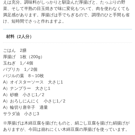
えは充分。調味料がしっかりと馴染んだ厚揚げと、たっぷりの野
菜、そして半熟の目玉焼きで味に変化もついて、肉を使わなくても
満足感があります。厚揚げは手でちぎるので、調理のひと手間も省
け、短時間でさっと作れますよ。
材料（2人分）
ごはん 2膳
厚揚げ 1枚（200g）
玉ねぎ 1／4個
パプリカ 1／2個
バジルの葉 8～10枚
A）オイスターソース 大さじ1
A）ナンプラー 大さじ1
A）砂糖 小さじ1／2
A）おろしにんにく 小さじ1／2
A）輪切り唐辛子 適量
サラダ油 小さじ3
※厚揚げは木綿豆腐を揚げたものと、絹ごし豆腐を揚げた絹揚げが
ありますが、今回は崩れにくい木綿豆腐の厚揚げを使っています。