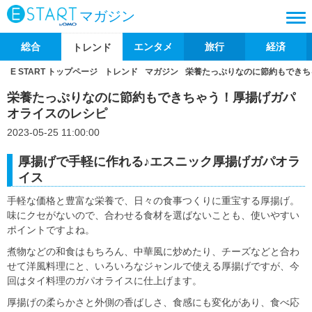
マガジン
総合
エンタメ
旅行
経済
トレンド
E START トップページ
トレンド
マガジン
栄養たっぷりなのに節約もできち
栄養たっぷりなのに節約もできちゃう！厚揚げガパ
オライスのレシピ
2023-05-25 11:00:00
厚揚げで手軽に作れる♪エスニック厚揚げガパオラ
イス
手軽な価格と豊富な栄養で、日々の食事つくりに重宝する厚揚げ。
味にクセがないので、合わせる食材を選ばないことも、使いやすい
ポイントですよね。
煮物などの和食はもちろん、中華風に炒めたり、チーズなどと合わ
せて洋風料理にと、いろいろなジャンルで使える厚揚げですが、今
回はタイ料理のガパオライスに仕上げます。
厚揚げの柔らかさと外側の香ばしさ、食感にも変化があり、食べ応