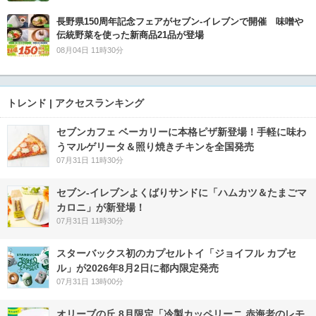
長野県150周年記念フェアがセブン-イレブンで開催 味噌や
伝統野菜を使った新商品21品が登場
08月04日 11時30分
トレンド | アクセスランキング
セブンカフェ ベーカリーに本格ピザ新登場！手軽に味わ
うマルゲリータ＆照り焼きチキンを全国発売
07月31日 11時30分
セブン‐イレブンよくばりサンドに「ハムカツ＆たまごマ
カロニ」が新登場！
07月31日 11時30分
スターバックス初のカプセルトイ「ジョイフル カプセ
ル」が2026年8月2日に都内限定発売
07月31日 13時00分
オリーブの丘 8月限定「冷製カッペリーニ 赤海老のレモ