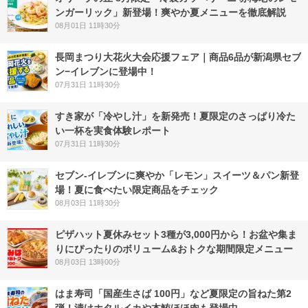
ンガーリック」新登場！爽やか夏メニューを徹底解説
08月01日 11時30分
長岡まつり大花火大会応援フェア｜商品6品が新潟県セブ
ン−イレブンに登場中！
07月31日 11時30分
すき家が「冷やし汁」を新発売！夏限定のさっぱり冷た
い一杯を実食体験レポート
07月31日 11時30分
セブン‐イレブンに爽やか「レモン」スイーツ＆パン新登
場！夏に食べたい限定商品をチェック
08月03日 11時30分
ピザハット夏休みセット3種が3,000円から！お盆や集ま
りにぴったりのボリューム&おトクな期間限定メニュー
08月03日 13時00分
はま寿司「国産生さば 100円」など夏限定の旨ねた第2