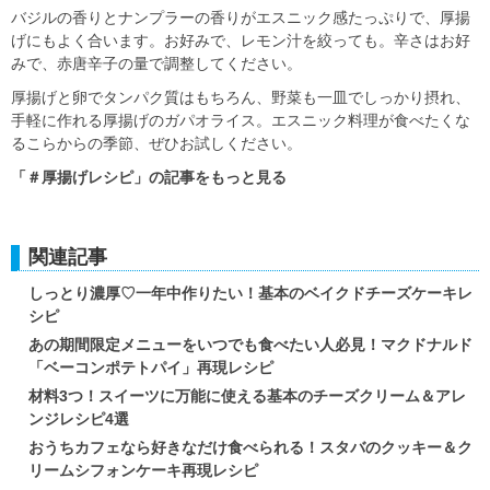
バジルの香りとナンプラーの香りがエスニック感たっぷりで、厚揚
げにもよく合います。お好みで、レモン汁を絞っても。辛さはお好
みで、赤唐辛子の量で調整してください。
厚揚げと卵でタンパク質はもちろん、野菜も一皿でしっかり摂れ、
手軽に作れる厚揚げのガパオライス。エスニック料理が食べたくな
るこらからの季節、ぜひお試しください。
「＃厚揚げレシピ」の記事をもっと見る
関連記事
しっとり濃厚♡一年中作りたい！基本のベイクドチーズケーキレ
シピ
あの期間限定メニューをいつでも食べたい人必見！マクドナルド
「ベーコンポテトパイ」再現レシピ
材料3つ！スイーツに万能に使える基本のチーズクリーム＆アレ
ンジレシピ4選
おうちカフェなら好きなだけ食べられる！スタバのクッキー＆ク
リームシフォンケーキ再現レシピ