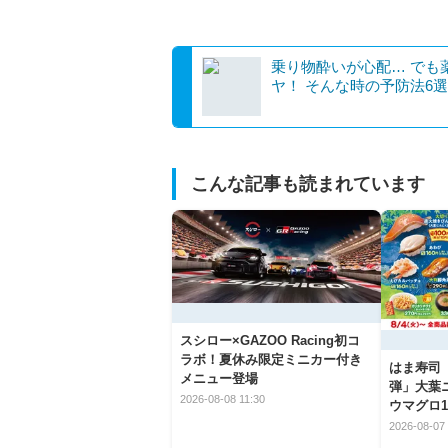
乗り物酔いが心配… でも
ヤ！ そんな時の予防法6選
こんな記事も読まれています
スシロー×GAZOO Racing初コ
ラボ！夏休み限定ミニカー付き
はま寿司
メニュー登場
弾」大葉
2026-08-08 11:30
ウマグロ1
2026-08-07 