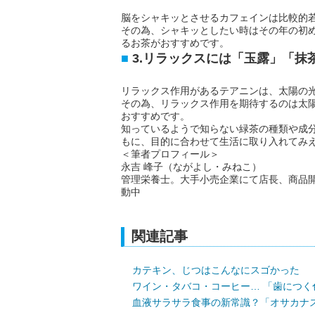
脳をシャキッとさせるカフェインは比較的
その為、シャキッとしたい時はその年の初
るお茶がおすすめです。
3.リラックスには「玉露」「抹
リラックス作用があるテアニンは、太陽の
その為、リラックス作用を期待するのは太
おすすめです。
知っているようで知らない緑茶の種類や成
もに、目的に合わせて生活に取り入れてみ
＜筆者プロフィール＞
永吉 峰子（ながよし・みねこ）
管理栄養士。大手小売企業にて店長、商品
動中
関連記事
カテキン、じつはこんなにスゴかった
ワイン・タバコ・コーヒー… 「歯につく
血液サラサラ食事の新常識？「オサカナ