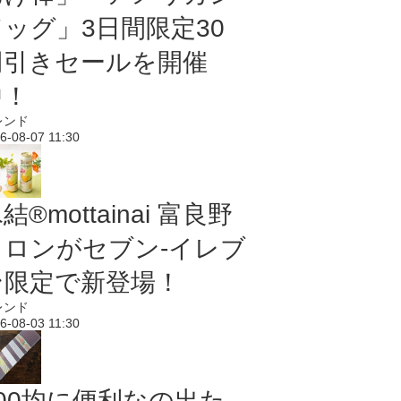
ドッグ」3日間限定30
円引きセールを開催
中！
レンド
6-08-07 11:30
結®mottainai 富良野
メロンがセブン‐イレブ
ン限定で新登場！
レンド
6-08-03 11:30
100均に便利なの出た