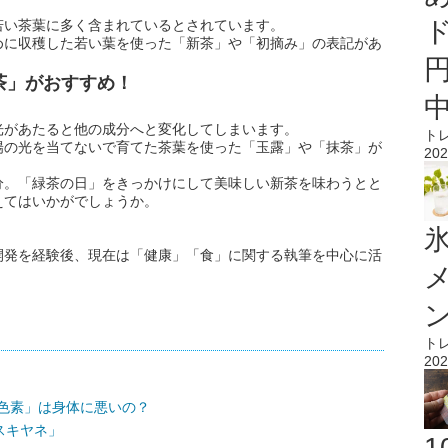
若い茶葉に多く含まれているとされています。
めに収穫した若い葉を使った「新茶」や「初摘み」の表記があ
茶」がおすすめ！
光があたると他の成分へと変化してしまいます。
ト
陽の光を当てないで育てた茶葉を使った「玉露」や「抹茶」が
202
分。「緑茶の日」をきっかけにして美味しい新茶を味わうとと
えてはいかがでしょうか。
氷
開発を経験後、現在は「健康」「食」に関する執筆を中心に活
ト
202
色素」は身体に悪いの？
スキヤネ」