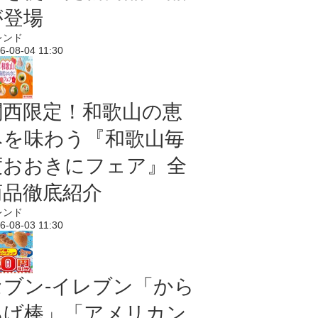
が登場
レンド
6-08-04 11:30
関西限定！和歌山の恵
みを味わう『和歌山毎
度おおきにフェア』全
商品徹底紹介
レンド
6-08-03 11:30
セブン‐イレブン「から
あげ棒」「アメリカン