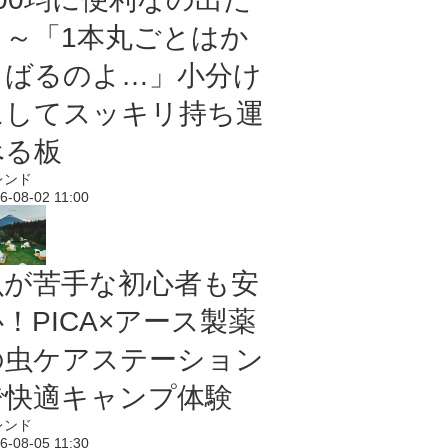
よ～「1本丸ごとはか
さばるのよ…」小分け
にしてスッキリ持ち運
べる板
レンド
6-08-02 11:00
虫が苦手な初心者も安
！PICA×アース製薬
の虫ケアステーション
で快適キャンプ体験
レンド
6-08-05 11:30