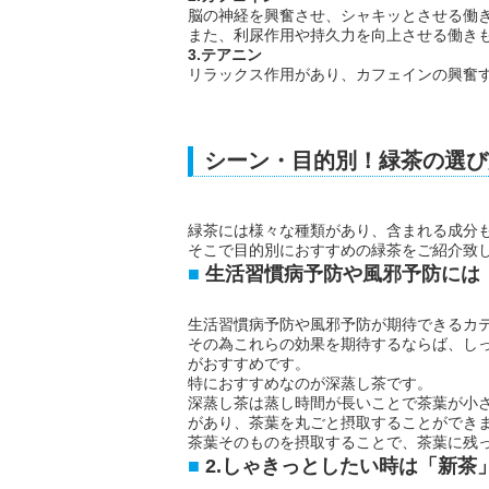
脳の神経を興奮させ、シャキッとさせる働
また、利尿作用や持久力を向上させる働き
3.テアニン
リラックス作用があり、カフェインの興奮
シーン・目的別！緑茶の選び
緑茶には様々な種類があり、含まれる成分
そこで目的別におすすめの緑茶をご紹介致
生活習慣病予防や風邪予防には
生活習慣病予防や風邪予防が期待できるカ
その為これらの効果を期待するならば、し
がおすすめです。
特におすすめなのが深蒸し茶です。
深蒸し茶は蒸し時間が長いことで茶葉が小
があり、茶葉を丸ごと摂取することができ
茶葉そのものを摂取することで、茶葉に残
2.しゃきっとしたい時は「新茶