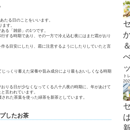
つ
にあたる日のことをいいます。
ります。
である「雑節」の1つです。
移行する時期であり、その一方で冷え込む夜にはまだ霜がおり
を作る目安にしたり、霜に注意するようにしたりしていたと言
てじっくり蓄えた栄養や旨み成分により最もおいしくなる時期
ト
202
。
がおりる日が少なくなってくる八十八夜の時期に、年があけて
たと言われています。
穫された茶葉を使った緑茶を新茶としています。
プしたお茶