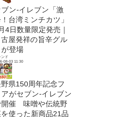
セブン-イレブン「激
辛！台湾ミンチカツ」
8月4日数量限定発売｜
名古屋発祥の旨辛グル
メが登場
レンド
6-08-03 11:30
長野県150周年記念フ
ェアがセブン-イレブン
で開催 味噌や伝統野
菜を使った新商品21品