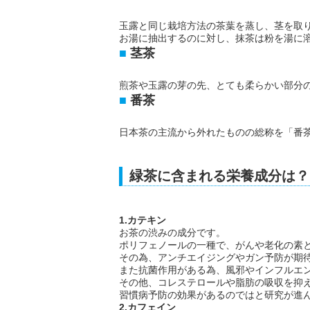
玉露と同じ栽培方法の茶葉を蒸し、茎を取
お湯に抽出するのに対し、抹茶は粉を湯に
茎茶
煎茶や玉露の芽の先、とても柔らかい部分
番茶
日本茶の主流から外れたものの総称を「番
緑茶に含まれる栄養成分は？
1.カテキン
お茶の渋みの成分です。
ポリフェノールの一種で、がんや老化の素
その為、アンチエイジングやガン予防が期
また抗菌作用がある為、風邪やインフルエ
その他、コレステロールや脂肪の吸収を抑
習慣病予防の効果があるのではと研究が進
2.カフェイン