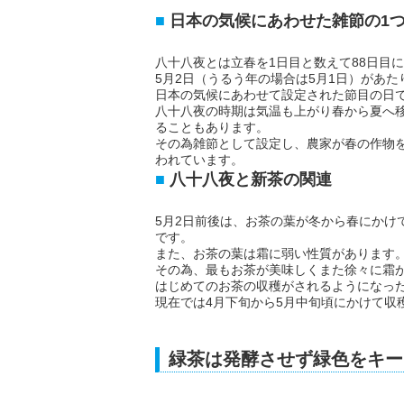
日本の気候にあわせた雑節の1
八十八夜とは立春を1日目と数えて88日目
5月2日（うるう年の場合は5月1日）があた
日本の気候にあわせて設定された節目の日
八十八夜の時期は気温も上がり春から夏へ
ることもあります。
その為雑節として設定し、農家が春の作物
われています。
八十八夜と新茶の関連
5月2日前後は、お茶の葉が冬から春にかけ
です。
また、お茶の葉は霜に弱い性質があります
その為、最もお茶が美味しくまた徐々に霜
はじめてのお茶の収穫がされるようになっ
現在では4月下旬から5月中旬頃にかけて収
緑茶は発酵させず緑色をキー