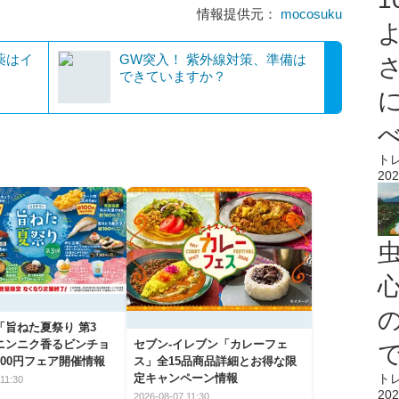
情報提供元：
mocosuku
薬はイ
GW突入！ 紫外線対策、準備は
できていますか？
ト
202
心
「旨ねた夏祭り 第3
ニンニク香るビンチョ
セブン‐イレブン「カレーフェ
00円フェア開催情報
ス」全15品商品詳細とお得な限
ト
定キャンペーン情報
11:30
202
2026-08-07 11:30