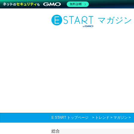
無料診断
マガジン
E START トップページ
>
トレンド
>
マガジン
総合