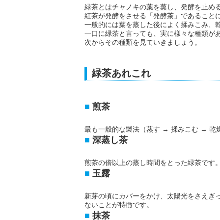
緑茶とはチャノキの葉を蒸し、発酵を止め
紅茶が発酵をさせる「発酵茶」であること
一般的には葉を蒸した後によく揉みこみ、
一口に緑茶と言っても、実に様々な種類が
次からその種類を見ていきましょう。
緑茶あれこれ
煎茶
最も一般的な製法（蒸す → 揉みこむ → 
深蒸し茶
煎茶の倍以上の蒸し時間をとった緑茶です
玉露
新芽の頃にカバーをかけ、太陽光をさえぎ
ないことが特徴です。
抹茶