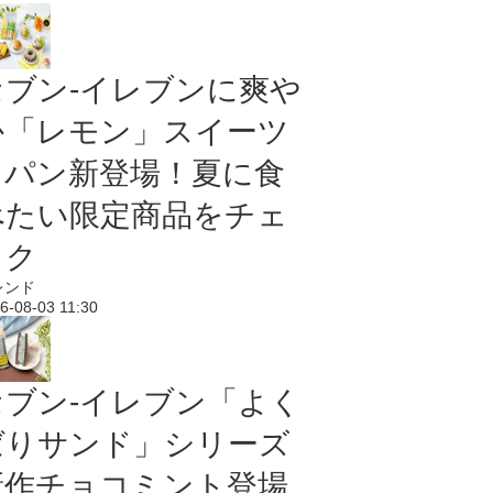
セブン‐イレブンに爽や
か「レモン」スイーツ
＆パン新登場！夏に食
べたい限定商品をチェ
ック
レンド
6-08-03 11:30
セブン‐イレブン「よく
ばりサンド」シリーズ
新作チョコミント登場