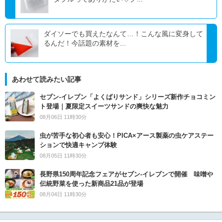
ダイソーでも買えたなんて…！こんな風に変身して
るんだ！今話題の素材を...
あわせて読みたい記事
セブン‐イレブン「よくばりサンド」シリーズ新作チョコミン
ト登場｜夏限定スイーツサンドの爽快な魅力
08月06日 11時30分
虫が苦手な初心者も安心！PICA×アース製薬の虫ケアステー
ションで快適キャンプ体験
08月05日 11時30分
長野県150周年記念フェアがセブン-イレブンで開催 味噌や
伝統野菜を使った新商品21品が登場
08月04日 11時30分