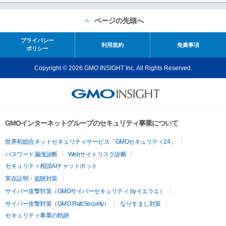
ページの先頭へ
プライバシー
利用規約
免責事項
ポリシー
Copyright © 2026 GMO INSIGHT Inc. All Rights Reserved.
GMOインターネットグループのセキュリティ事業について
世界初総合ネットセキュリティサービス「GMOセキュリティ24」
パスワード漏洩診断
Webサイトリスク診断
セキュリティ相談AIチャットボット
実在証明・盗聴対策
サイバー攻撃対策（GMOサイバーセキュリティ byイエラエ）
サイバー攻撃対策（GMO Flatt Security）
なりすまし対策
セキュリティ事業の軌跡