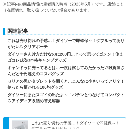
※記事内の商品情報は筆者購入時点（2023年5月）です。店舗によ
り在庫切れ、取り扱っていない場合があります。
関連記事
これは売り切れの予感…！ダイソーで即確保～！ダブルってあり
がたい♡クリアポーチ
ダイソーさん片方だけなのに200円…？って思ってゴメン！使え
ばコレ1択の本格キャンプグッズ
キャンドゥに売ってるとは…一度は試してみたかった♡雑貨屋さ
んだと千円越えのコスパグッズ
セリアの黒いタブレットを開くと…こんなに小さいってアリ？！
使ったら驚かれる100均グッズ
ダイソーにまたスゴイの出たよ～！パチンとつなげてコンパクト
♡アイディア系詰め替え容器
これは売り切れの予感…！ダイソーで即確保～！
ダブルってありがたい♡ク...