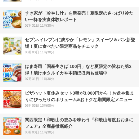
すき家が「冷やし汁」を新発売！夏限定のさっぱり冷た
い一杯を実食体験レポート
07月31日 11時30分
セブン‐イレブンに爽やか「レモン」スイーツ＆パン新登
場！夏に食べたい限定商品をチェック
08月03日 11時30分
はま寿司「国産生さば 100円」など夏限定の旨ねた第2
弾！漬けホタルイカや本鮪ほほ肉も登場中
07月31日 11時30分
ピザハット夏休みセット3種が3,000円から！お盆や集ま
りにぴったりのボリューム&おトクな期間限定メニュー
08月03日 13時00分
関西限定！和歌山の恵みを味わう『和歌山毎度おおきに
フェア』全商品徹底紹介
08月03日 11時30分