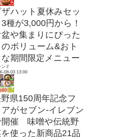
ピザハット夏休みセッ
3種が3,000円から！
お盆や集まりにぴった
りのボリューム&おト
クな期間限定メニュー
レンド
6-08-03 13:00
長野県150周年記念フ
ェアがセブン-イレブン
で開催 味噌や伝統野
菜を使った新商品21品