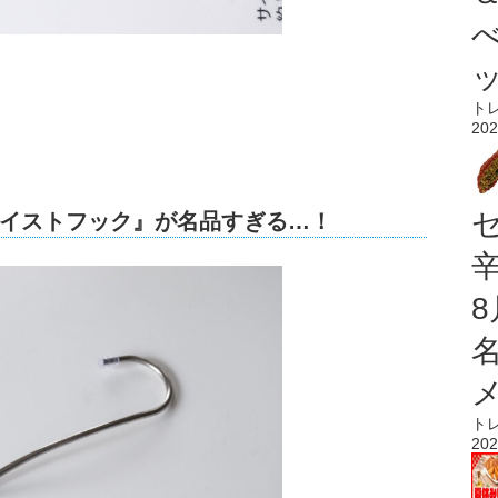
ト
202
イストフック』が名品すぎる…！
ト
202