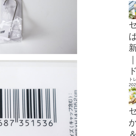
ト
202