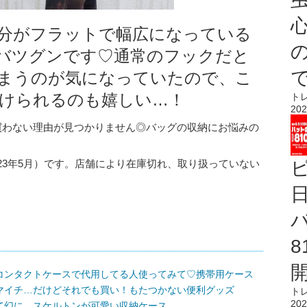
心
分がフラットで幅広になっている
バツグンです♡通常のフックだと
まうのが気になっていたので、こ
けられるのも嬉しい…！
ト
202
う買わない理由が見つかりません◎バッグの収納にお悩みの
23年5月）です。店舗により在庫切れ、取り扱っていない
コンタクトケースで代用してる人使ってみて♡携帯用ケース
マイチ…だけどそれでも買い！もたつかない便利グッズ
ト
202
て幻に…スケルトンが可愛い収納ケース