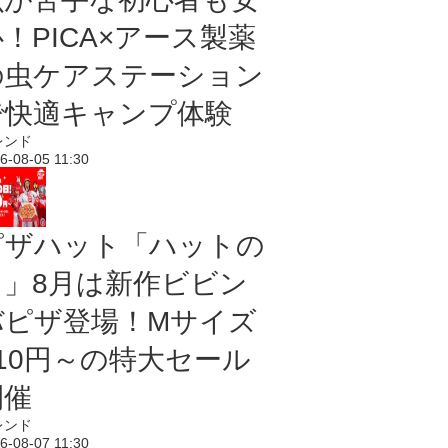
！PICA×アース製薬
の虫ケアステーション
で快適キャンプ体験
レンド
6-08-05 11:30
ピザハット「ハットの
日」8月は新作ビビン
バピザ登場！Mサイズ
810円～の特大セール
開催
レンド
6-08-07 11:30