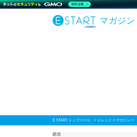
無料診断
マガジン
E START トップページ
>
トレンド
>
マガジン
総合