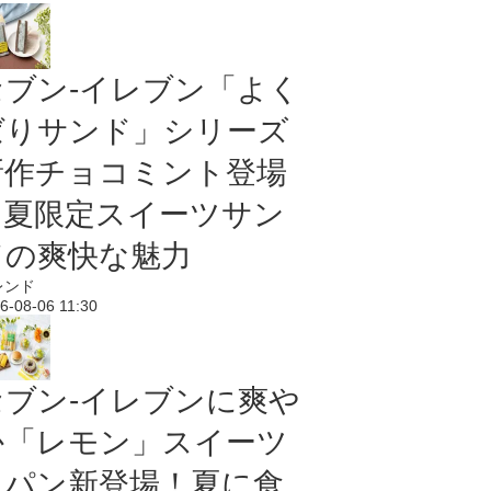
セブン‐イレブン「よく
ばりサンド」シリーズ
新作チョコミント登場
｜夏限定スイーツサン
ドの爽快な魅力
レンド
6-08-06 11:30
セブン‐イレブンに爽や
か「レモン」スイーツ
＆パン新登場！夏に食