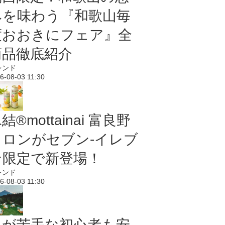
みを味わう『和歌山毎
度おおきにフェア』全
商品徹底紹介
レンド
6-08-03 11:30
結®mottainai 富良野
メロンがセブン‐イレブ
ン限定で新登場！
レンド
6-08-03 11:30
虫が苦手な初心者も安