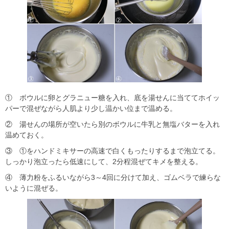
① ボウルに卵とグラニュー糖を入れ、底を湯せんに当ててホイッ
パーで混ぜながら人肌より少し温かい位まで温める。
② 湯せんの場所が空いたら別のボウルに牛乳と無塩バターを入れ
温めておく。
③ ①をハンドミキサーの高速で白くもったりするまで泡立てる。
しっかり泡立ったら低速にして、2分程混ぜてキメを整える。
④ 薄力粉をふるいながら3～4回に分けて加え、ゴムベラで練らな
いように混ぜる。