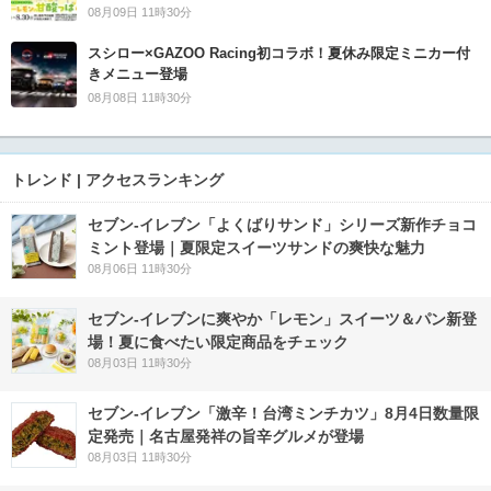
08月09日 11時30分
スシロー×GAZOO Racing初コラボ！夏休み限定ミニカー付
きメニュー登場
08月08日 11時30分
トレンド | アクセスランキング
セブン‐イレブン「よくばりサンド」シリーズ新作チョコ
ミント登場｜夏限定スイーツサンドの爽快な魅力
08月06日 11時30分
セブン‐イレブンに爽やか「レモン」スイーツ＆パン新登
場！夏に食べたい限定商品をチェック
08月03日 11時30分
セブン-イレブン「激辛！台湾ミンチカツ」8月4日数量限
定発売｜名古屋発祥の旨辛グルメが登場
08月03日 11時30分