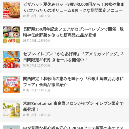
ピザハット夏休みセット3種が3,000円から！お盆や集ま
りにぴったりのボリューム&おトクな期間限定メニュー
08月03日 13時00分
長野県150周年記念フェアがセブン-イレブンで開催 味
噌や伝統野菜を使った新商品21品が登場
08月04日 11時30分
セブン‐イレブン「からあげ棒」「アメリカンドッグ」3
日間限定30円引きセールを開催中！
08月07日 11時30分
関西限定！和歌山の恵みを味わう『和歌山毎度おおきに
フェア』全商品徹底紹介
08月03日 11時30分
氷結®mottainai 富良野メロンがセブン‐イレブン限定で
新登場！
08月03日 11時30分
虫が苦手な初心者も安心！PICA×アース製薬の虫ケアス