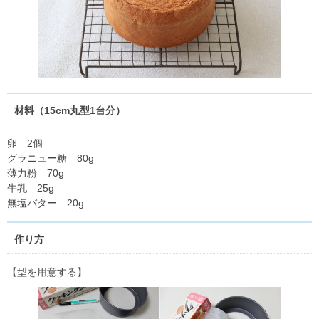
材料（15cm丸型1台分）
卵 2個
グラニュー糖 80g
薄力粉 70g
牛乳 25g
無塩バター 20g
作り方
【型を用意する】