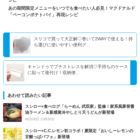
シピ
あの期間限定メニューをいつでも食べたい人必見！マクドナルド
「ベーコンポテトパイ」再現レシピ
スリコで買って大正解♡巻いて2WAYで使える！持
ち運びに使いやすい便利グ...
キャンドゥでプチストレスを解消♡手持ちのケース
に貼って後付け！収納便...
あわせて読みたい記事
スシロー×食べログ「らーめん 武双家」監修！家系風豚骨醤
油ラーメン＆新感覚冷やしとり天うどんが新登場
08月09日 11時30分
スシロー×C.C.レモン初コラボ！夏限定「おいしーレモンの
甘酸っぱパフェ」新登場