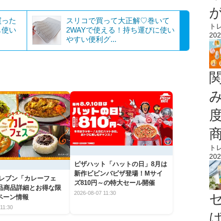
買った
スリコで買って大正解♡巻いて
ト
も使い
2WAYで使える！持ち運びに使い
202
やすい便利グ...
ト
202
ピザハット「ハットの日」8月は
新作ビビンバピザ登場！Mサイ
イレブン「カレーフェ
ズ810円～の特大セール開催
5品商品詳細とお得な限
2026-08-07 11:30
ペーン情報
11:30