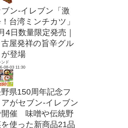
セブン-イレブン「激
辛！台湾ミンチカツ」
8月4日数量限定発売｜
名古屋発祥の旨辛グル
メが登場
レンド
6-08-03 11:30
長野県150周年記念フ
ェアがセブン-イレブン
で開催 味噌や伝統野
菜を使った新商品21品