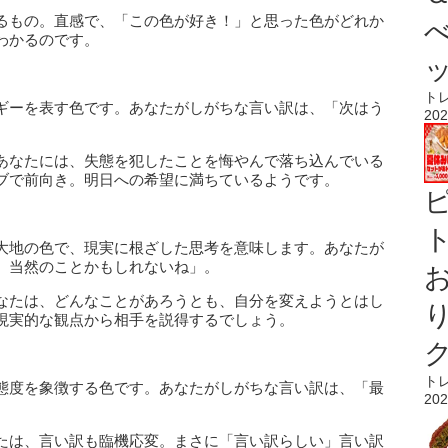
るもの。直感で、「この色が好き！」と思った色がどれか
わかるのです。
ト
ギーを表す色です。あなたがしがちな言い訳は、「次はう
202
あなたには、失態を犯したことを悔やんで落ち込んでいる
ブで前向き。明日への希望に満ちているようです。
ト
大地の色で、現実に根ざした思考を意味します。あなたが
、当然のことかもしれないね」。
なたは、どんなことがあろうとも、自分を変えようとはし
現実的な観点から相手を説得するでしょう。
ト
態度を象徴する色です。あなたがしがちな言い訳は、「最
202
たは、言い訳も臨機応変。まさに「言い訳らしい」言い訳