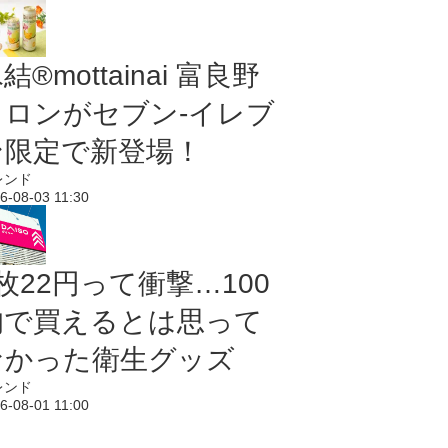
結®mottainai 富良野
メロンがセブン‐イレブ
ン限定で新登場！
レンド
6-08-03 11:30
枚22円って衝撃…100
均で買えるとは思って
なかった衛生グッズ
レンド
6-08-01 11:00