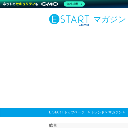
無料診断
マガジン
E START トップページ
>
トレンド
>
マガジン
総合