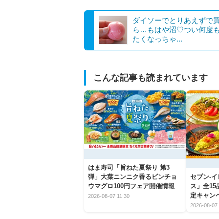
ダイソーでとりあえずで
ら…もはや沼♡つい何度
たくなっちゃ...
こんな記事も読まれています
はま寿司「旨ねた夏祭り 第3
弾」大葉ニンニク香るビンチョ
セブン‐
ウマグロ100円フェア開催情報
ス」全1
定キャン
2026-08-07 11:30
2026-08-07 