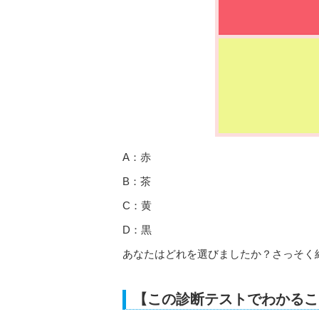
A：赤
B：茶
C：黄
D：黒
あなたはどれを選びましたか？さっそく
【この診断テストでわかるこ