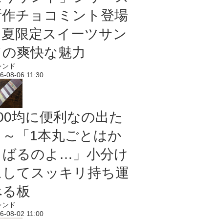
新作チョコミント登場
｜夏限定スイーツサン
ドの爽快な魅力
レンド
6-08-06 11:30
100均に便利なの出た
よ～「1本丸ごとはか
さばるのよ…」小分け
にしてスッキリ持ち運
べる板
レンド
6-08-02 11:00