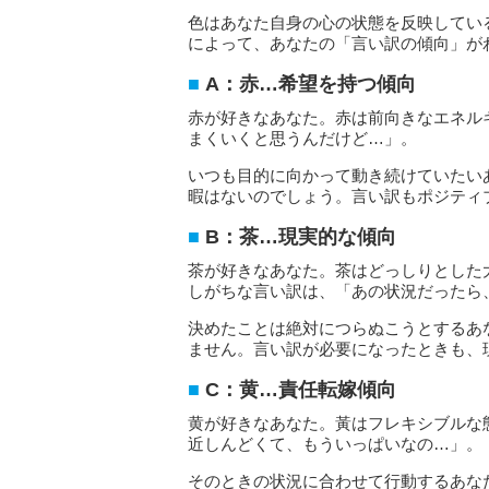
色はあなた自身の心の状態を反映してい
によって、あなたの「言い訳の傾向」が
A：赤…希望を持つ傾向
赤が好きなあなた。赤は前向きなエネル
まくいくと思うんだけど…」。
いつも目的に向かって動き続けていたい
暇はないのでしょう。言い訳もポジティ
B：茶…現実的な傾向
茶が好きなあなた。茶はどっしりとした
しがちな言い訳は、「あの状況だったら
決めたことは絶対につらぬこうとするあ
ません。言い訳が必要になったときも、
C：黄…責任転嫁傾向
黄が好きなあなた。黃はフレキシブルな
近しんどくて、もういっぱいなの…」。
そのときの状況に合わせて行動するあな