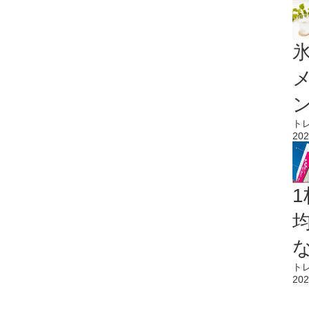
氷
ト
202
1
ト
202