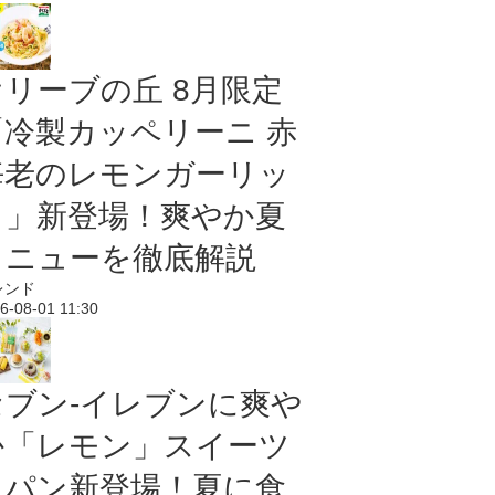
オリーブの丘 8月限定
「冷製カッペリーニ 赤
海老のレモンガーリッ
ク」新登場！爽やか夏
メニューを徹底解説
レンド
6-08-01 11:30
セブン‐イレブンに爽や
か「レモン」スイーツ
＆パン新登場！夏に食