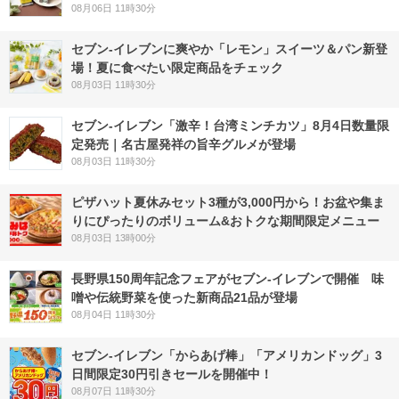
08月06日 11時30分
セブン‐イレブンに爽やか「レモン」スイーツ＆パン新登
場！夏に食べたい限定商品をチェック
08月03日 11時30分
セブン-イレブン「激辛！台湾ミンチカツ」8月4日数量限
定発売｜名古屋発祥の旨辛グルメが登場
08月03日 11時30分
ピザハット夏休みセット3種が3,000円から！お盆や集ま
りにぴったりのボリューム&おトクな期間限定メニュー
08月03日 13時00分
長野県150周年記念フェアがセブン-イレブンで開催 味
噌や伝統野菜を使った新商品21品が登場
08月04日 11時30分
セブン‐イレブン「からあげ棒」「アメリカンドッグ」3
日間限定30円引きセールを開催中！
08月07日 11時30分