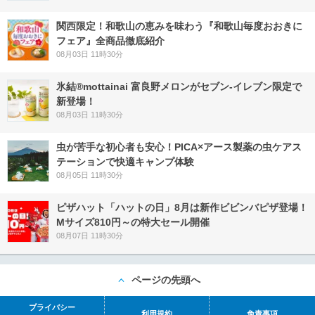
関西限定！和歌山の恵みを味わう『和歌山毎度おおきに
フェア』全商品徹底紹介
08月03日 11時30分
氷結®mottainai 富良野メロンがセブン‐イレブン限定で
新登場！
08月03日 11時30分
虫が苦手な初心者も安心！PICA×アース製薬の虫ケアス
テーションで快適キャンプ体験
08月05日 11時30分
ピザハット「ハットの日」8月は新作ビビンバピザ登場！
Mサイズ810円～の特大セール開催
08月07日 11時30分
ページの先頭へ
プライバシー
利用規約
免責事項