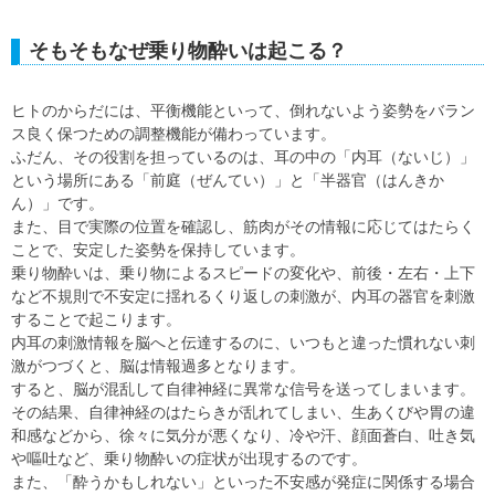
そもそもなぜ乗り物酔いは起こる？
ヒトのからだには、平衡機能といって、倒れないよう姿勢をバラン
ス良く保つための調整機能が備わっています。
ふだん、その役割を担っているのは、耳の中の「内耳（ないじ）」
という場所にある「前庭（ぜんてい）」と「半器官（はんきか
ん）」です。
また、目で実際の位置を確認し、筋肉がその情報に応じてはたらく
ことで、安定した姿勢を保持しています。
乗り物酔いは、乗り物によるスピードの変化や、前後・左右・上下
など不規則で不安定に揺れるくり返しの刺激が、内耳の器官を刺激
することで起こります。
内耳の刺激情報を脳へと伝達するのに、いつもと違った慣れない刺
激がつづくと、脳は情報過多となります。
すると、脳が混乱して自律神経に異常な信号を送ってしまいます。
その結果、自律神経のはたらきが乱れてしまい、生あくびや胃の違
和感などから、徐々に気分が悪くなり、冷や汗、顔面蒼白、吐き気
や嘔吐など、乗り物酔いの症状が出現するのです。
また、「酔うかもしれない」といった不安感が発症に関係する場合