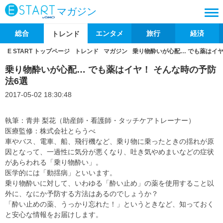
マガジン
総合
エンタメ
旅行
経済
トレンド
E START トップページ
トレンド
マガジン
乗り物酔いが心配… でも薬はイヤ
乗り物酔いが心配… でも薬はイヤ！ そんな時の予防
法6選
2017-05-02 18:30:48
執筆：青井 梨花（助産師・看護師・タッチケアトレーナー）
医療監修：株式会社とらうべ
車やバス、電車、船、飛行機など、乗り物に乗ったときの揺れが原
因となって、一過性に気分が悪くなり、吐き気やめまいなどの症状
があらわれる「乗り物酔い」。
医学的には「動揺病」といいます。
乗り物酔いに対して、いわゆる「酔い止め」の薬を使用すること以
外に、なにか予防する方法はあるのでしょうか？
「酔い止めの薬、うっかり忘れた！」というときなど、知っておく
と安心な情報をお届けします。