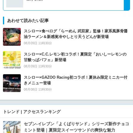
あわせて読みたい記事
スシロー×食べログ「らーめん 武双家」監修！家系風豚骨醤
油ラーメン＆新感覚冷やしとり天うどんが新登場
08月09日 11時30分
スシロー×C.C.レモン初コラボ！夏限定「おいしーレモンの
甘酸っぱパフェ」新登場
08月09日 11時30分
スシロー×GAZOO Racing初コラボ！夏休み限定ミニカー付
きメニュー登場
08月08日 11時30分
トレンド | アクセスランキング
セブン‐イレブン「よくばりサンド」シリーズ新作チョコ
ミント登場｜夏限定スイーツサンドの爽快な魅力