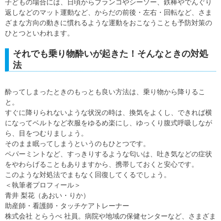
子どもの場合には、日頃からブランコやシーソー、鉄棒やでんぐり
返しなどのマット運動など、からだの前後・左右・回転など、さま
ざまな方向の動きに慣れるような運動をおこなうことも予防対策の
ひとつといわれます。
それでも乗り物酔いが起きた！そんなときの対処
法
酔ってしまったときのもっとも良い方法は、乗り物から降りるこ
と。
すぐに降りられないような状況の時は、換気をよくし、できれば横
になってベルトなど衣服をゆるめ楽にし、ゆっくり腹式呼吸しなが
ら、目をつむりましょう。
そのまま眠ってしまうというのもひとつです。
ペパーミントなど、すっきりするような匂いは、吐き気などの症状
をやわらげることもありますから、携帯しておくと安心です。
このような対処法でまもなく回復してくるでしょう。
＜執筆者プロフィール＞
青井 梨花（あおい・りか）
助産師・看護師・タッチケアトレーナー
株式会社 とらうべ 社員。病院や地域の保健センターなど、さまざま